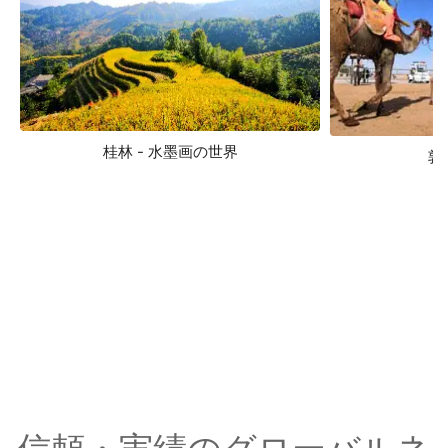
桂林 - 水墨画の世界
敦