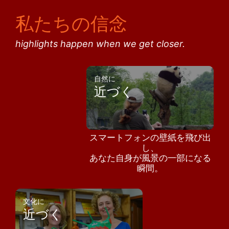
私たちの信念
highlights happen when we get closer.
自然に
近づく
スマートフォンの壁紙を飛び出
し、
あなた自身が風景の一部になる
瞬間。
文化に
近づく