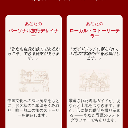
あなたの
あなたの
パーソナル旅行デザイナ
ローカル・ストーリーテ
ー
ラー
「私たち自身が旅人であるか
「ガイドブックに載らない、
らこそ、できる提案がありま
土地の“本物の声”をお届けし
す。」
ます。」
中国文化への深い洞察をもと
厳選された現地ガイドが、あ
に、お客様のご希望をくみ取
なたと土地をつなぎます。ま
り、唯一無二の旅のストーリ
た、心に刻む瞬間を撮り留め
ーを創造します。
る —— あなた専属のフォト
グラファーでもあります。