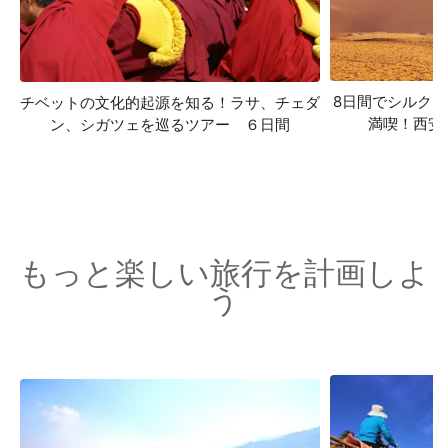
8日間でシルク
チベットの文化的起源を知る！ラサ、チェダ
満喫！西安
ン、シガツェを巡るツアー ６日間
もっと楽しい旅行を計画しよ
う