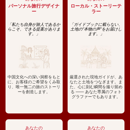
パーソナル旅行デザイナ
ローカル・ストーリーテ
ー
ラー
「私たち自身が旅人であるか
「ガイドブックに載らない、
らこそ、できる提案がありま
土地の“本物の声”をお届けし
す。」
ます。」
中国文化への深い洞察をもと
厳選された現地ガイドが、あ
に、お客様のご希望をくみ取
なたと土地をつなぎます。ま
り、唯一無二の旅のストーリ
た、心に刻む瞬間を撮り留め
ーを創造します。
る —— あなた専属のフォト
グラファーでもあります。
あなたの
あなたの