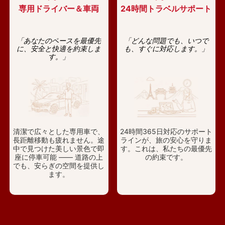
専用ドライバー＆車両
24時間トラベルサポート
「あなたのペースを最優先
「どんな問題でも、いつで
に、安全と快適を約束しま
も、すぐに対応します。」
す。」
清潔で広々とした専用車で、
24時間365日対応のサポート
長距離移動も疲れません。途
ラインが、旅の安心を守りま
中で見つけた美しい景色で即
す。これは、私たちの最優先
座に停車可能 —— 道路の上
の約束です。
でも、安らぎの空間を提供し
ます。