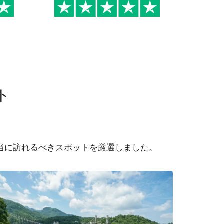
も
り、手続が大変だったりし
ましたが、沈さんにまたお
願いしてよかったです。 ま
た、現地でガイドをしてく
れた公さんは、とても親切
かつ、日本語も流暢で、公
さんにガイドをしてもらっ
ト
てよかったです。 ありがと
うございました。
当に訪れるべきスポットを厳選しました。