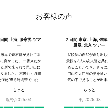
お客様の声
 日間 上海, 張家界 ツア
7 日間 東京, 上海, 張家
ー
鳳凰, 北京 ツアー
袁家界で奇石群が見れて本
武陵源の自然が創り出し
に良かった。 一番来たか
景観を3人の友人達と共
った所で来られて思い出に
めることができ、さらに
りました。 本来行く時間
門山や天門洞の姿を良い
が雨が降る時間帯でいた
気の下で見ることが出来
が、ガイドさんの気配りで
ことがよかったです。 
もっと
もっと
臨機応変に対応してくれ
た、自分たちも知ること
て、きれいな奇石群を見れ
なかった「魅力湘西」の
塩野,2025.04
陳, 2025.03
ました。ありがとうござい
ョーも提案いただき、実