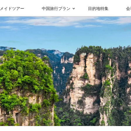
メイドツアー
中国旅行プラン
目的地特集
会
受賞実績＆メディ
グループ情報
ア報
九寨溝
成都