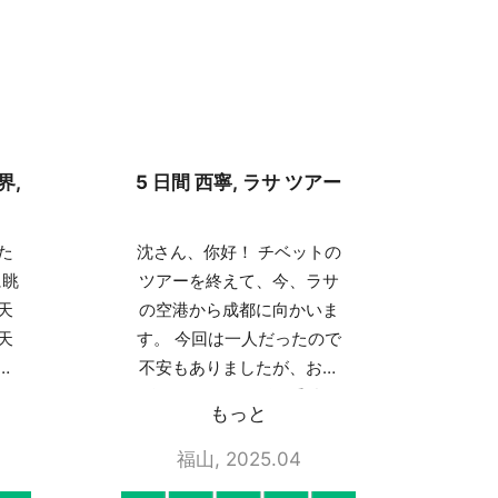
界,
5 日間 西寧, ラサ ツアー
た
沈さん、你好！ チベットの
に眺
ツアーを終えて、今、ラサ
天
の空港から成都に向かいま
天
す。 今回は一人だったので
た
不安もありましたが、おか
ま
げさまでスムーズで手続も
もっと
の
進み、旅行も行うことがで
シ
きました。 他の会社は、一
福山, 2025.04
際
人旅行は扱っていなかった