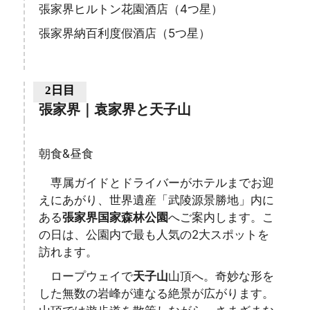
張家界ヒルトン花園酒店（4つ星）
張家界納百利度假酒店（5つ星）
2日目
張家界｜袁家界と天子山
朝食&昼食
専属ガイドとドライバーがホテルまでお迎
えにあがり、世界遺産「武陵源景勝地」内に
ある
張家界国家森林公園
へご案内します。こ
の日は、公園内で最も人気の2大スポットを
訪れます。
ロープウェイで
天子山
山頂へ。奇妙な形を
した無数の岩峰が連なる絶景が広がります。