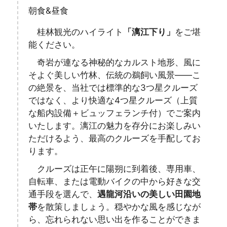
朝食&昼食
桂林観光のハイライト
「漓江下り」
をご堪
能ください。
奇岩が連なる神秘的なカルスト地形、風に
そよぐ美しい竹林、伝統の鵜飼い風景――こ
の絶景を、当社では標準的な3つ星クルーズ
ではなく、より快適な4つ星クルーズ（上質
な船内設備＋ビュッフェランチ付）でご案内
いたします。漓江の魅力を存分にお楽しみい
ただけるよう、最高のクルーズを手配してお
ります。
クルーズは正午に陽朔に到着後、専用車、
自転車、または電動バイクの中から好きな交
通手段を選んで、
遇龍河沿いの美しい田園地
帯
を散策しましょう。穏やかな風を感じなが
ら、忘れられない思い出を作ることができま