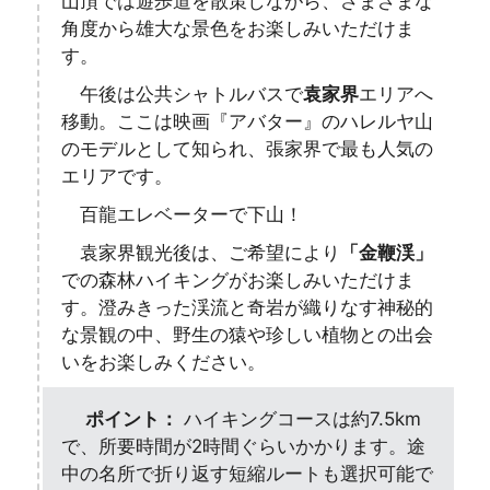
山頂では遊歩道を散策しながら、さまざまな
角度から雄大な景色をお楽しみいただけま
す。
午後は公共シャトルバスで
袁家界
エリアへ
移動。ここは映画『アバター』のハレルヤ山
のモデルとして知られ、張家界で最も人気の
エリアです。
百龍エレベーターで下山！
袁家界観光後は、ご希望により
「金鞭渓」
での森林ハイキングがお楽しみいただけま
す。澄みきった渓流と奇岩が織りなす神秘的
な景観の中、野生の猿や珍しい植物との出会
いをお楽しみください。
ポイント：
ハイキングコースは約7.5km
で、所要時間が2時間ぐらいかかります。途
中の名所で折り返す短縮ルートも選択可能で