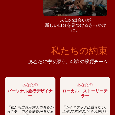
未知の出会いが
新しい自分を見つけるきっかけ
に。
私たちの約束
あなたに寄り添う、4対1の専属チーム
あなたの
あなたの
パーソナル旅行デザイナ
ローカル・ストーリーテ
ー
ラー
「私たち自身が旅人であるか
「ガイドブックに載らない、
らこそ、できる提案がありま
土地の“本物の声”をお届けし