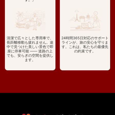
清潔で広々とした専用車で、
24時間365日対応のサポート
長距離移動も疲れません。途
ラインが、旅の安心を守りま
中で見つけた美しい景色で即
す。これは、私たちの最優先
座に停車可能 —— 道路の上
の約束です。
でも、安らぎの空間を提供し
ます。