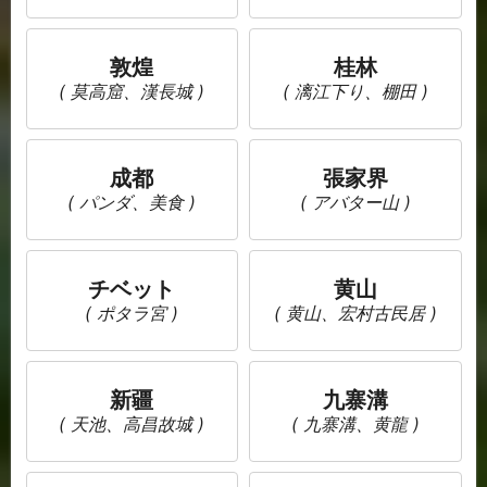
敦煌
桂林
( 莫高窟、漢長城 )
( 漓江下り、棚田 )
成都
張家界
( パンダ、美食 )
( アバター山 )
チベット
黄山
( ポタラ宮 )
( 黄山、宏村古民居 )
新疆
九寨溝
( 天池、高昌故城 )
( 九寨溝、黄龍 )