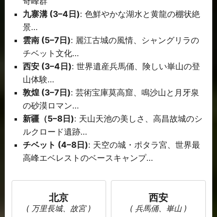
奇峰群
九寨溝 (3–4日)
: 色鮮やかな湖水と黄龍の棚状絶
景…
雲南 (5–7日)
: 麗江古城の風情、シャングリラの
チベット文化…
西安 (3–4日)
: 世界遺産兵馬俑、険しい崋山の登
山体験…
敦煌 (3–7日)
: 芸術宝庫莫高窟、鳴沙山と月牙泉
の砂漠ロマン…
新疆（5–8日)
: 天山天池の美しさ、高昌故城のシ
ルクロード遺跡…
チベット (4–8日)
: 天空の城・ポタラ宮、世界最
高峰エベレストのベースキャンプ…
北京
西安
( 万里長城、故宮 )
( 兵馬俑、崋山 )