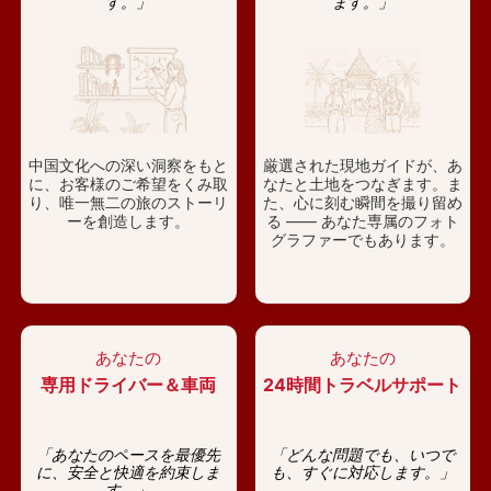
す。」
ます。」
中国文化への深い洞察をもと
厳選された現地ガイドが、あ
に、お客様のご希望をくみ取
なたと土地をつなぎます。ま
り、唯一無二の旅のストーリ
た、心に刻む瞬間を撮り留め
ーを創造します。
る —— あなた専属のフォト
グラファーでもあります。
あなたの
あなたの
専用ドライバー＆車両
24時間トラベルサポート
「あなたのペースを最優先
「どんな問題でも、いつで
に、安全と快適を約束しま
も、すぐに対応します。」
す。」