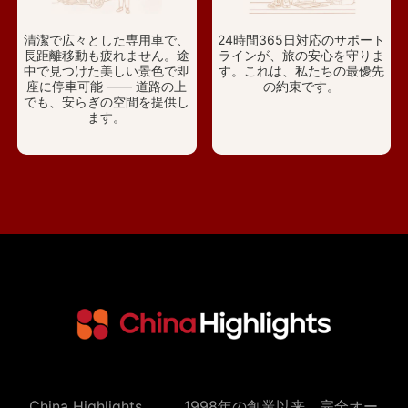
清潔で広々とした専用車で、
24時間365日対応のサポート
長距離移動も疲れません。途
ラインが、旅の安心を守りま
中で見つけた美しい景色で即
す。これは、私たちの最優先
座に停車可能 —— 道路の上
の約束です。
でも、安らぎの空間を提供し
ます。
China Highlights
1998年の創業以来、完全オー