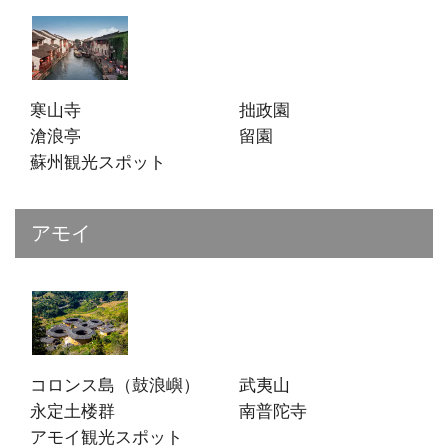
寒山寺
拙政園
滄浪亭
留園
蘇州観光スポット
アモイ
コロンス島（鼓浪嶼）
武夷山
永定土楼群
南普陀寺
アモイ観光スポット