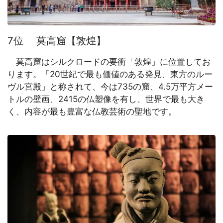
7位 莫高窟【敦煌】
莫高窟はシルクロードの要衝「敦煌」に位置してお
ります。「20世紀で最も価値のある発見、東方のルー
ヴル宮殿」と称されて、今は735の窟、4.5万平方メー
トルの壁画、2415の仏塑像を有し、世界で最も大き
く、内容が最も豊富な仏教芸術の聖地です。