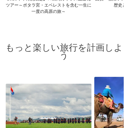
ツアー～ポタラ宮・エベレストを含む一生に
歴史と
一度の高原の旅～
もっと楽しい旅行を計画しよ
う