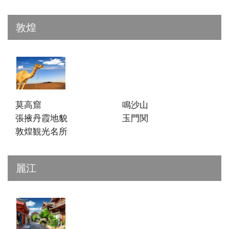
敦煌
莫高窟
鳴沙山
張掖丹霞地貌
玉門関
敦煌観光名所
麗江