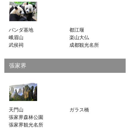
パンダ基地
都江堰
峨眉山
楽山大仏
武侯祠
成都観光名所
張家界
天門山
ガラス橋
張家界森林公園
張家界観光名所