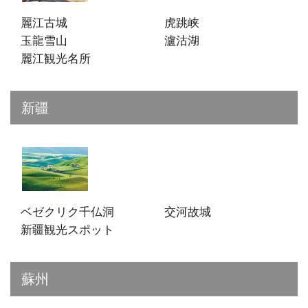
麗江古城
虎跳峡
玉龍雪山
瀘沽湖
麗江観光名所
新疆
ベゼクリク千仏洞
交河故城
新疆観光スポット
蘇州