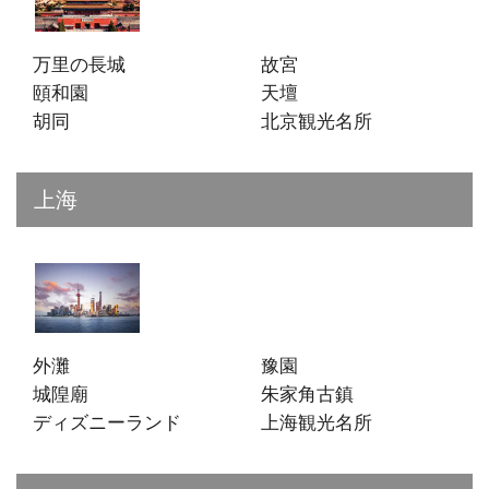
万里の長城
故宮
頤和園
天壇
胡同
北京観光名所
上海
外灘
豫園
城隍廟
朱家角古鎮
ディズニーランド
上海観光名所