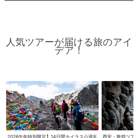
人気ツアーが届ける旅のアイ
デア！
2026午年特別限定】14日間カイラス山巡礼
西安・敦煌ツア