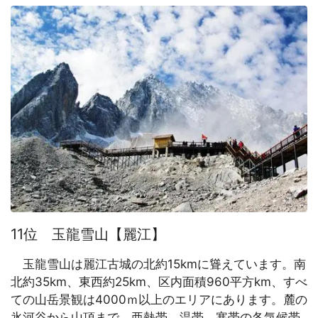
11位 玉龍雪山【麗江】
玉龍雪山は麗江古城の北約15kmに聳えています。南
北約35km、東西約25km、区内面積960平方km、すべ
ての山岳景観は4000ｍ以上のエリアにあります。麓の
氷河谷から山頂まで、亜熱帯、温帯、寒帯の各気候帯