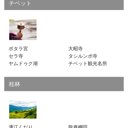
チベット
ポタラ宮
大昭寺
セラ寺
タシルンポ寺
ヤムドゥク湖
チベット観光名所
桂林
漓江くだり
龍脊棚田