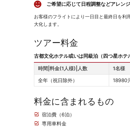
ご希望に応じて日程調整などアレン
お客様のフライトにより一日目と最終日を利
大化します。
ツアー料金
古都文化ホテル或いは同級泊（四つ星ホテ
時間|料金(1人様)|人数
1名様
全年（祝日除外）
18980
料金に含まれるもの
宿泊費（6泊）
専用車料金