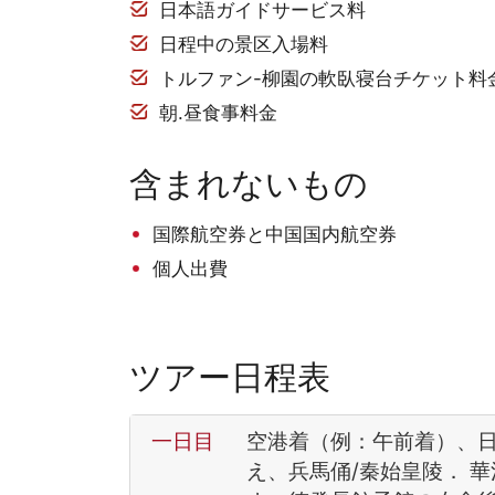
日本語ガイドサービス料
日程中の景区入場料
トルファン-柳園の軟臥寝台チケット料
朝.昼食事料金
含まれないもの
国際航空券と中国国内航空券
個人出費
ツアー日程表
一日目
空港着（例：午前着）、
え、兵馬俑/秦始皇陵． 