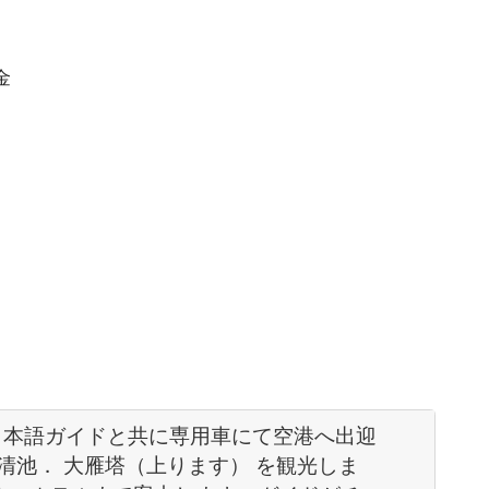
金
日本語ガイドと共に専用車にて空港へ出迎
華清池． 大雁塔（上ります） を観光しま