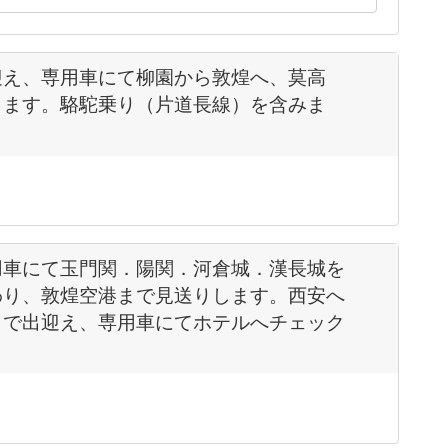
迎え、専用車にて柳園から敦煌へ、莫高
します。駱駝乗り（片道長線）を含みま
用車にて玉門関．陽関．河倉城．漢長城を
わり、敦煌空港まで見送りします。西安へ
まで出迎え、専用車にてホテルへチェック