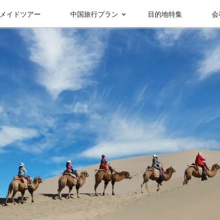
メイドツアー
中国旅行プラン
目的地特集
会
受賞実績＆メディ
グループ情報
ア報
九寨溝
成都