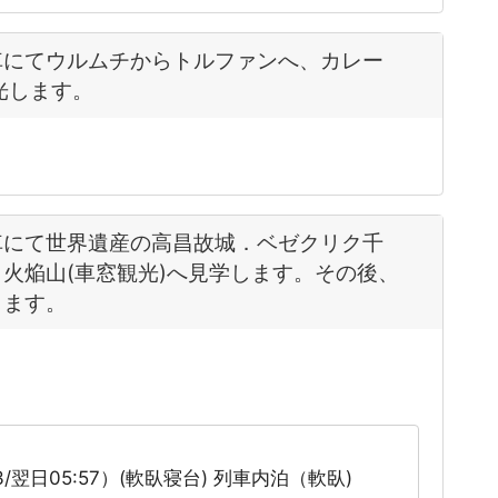
車にてウルムチからトルファンへ、カレー
光します。
車にて世界遺産の高昌故城．ベゼクリク千
火焔山(車窓観光)へ見学します。その後、
します。
23/翌日05:57）(軟臥寝台) 列車内泊（軟臥)