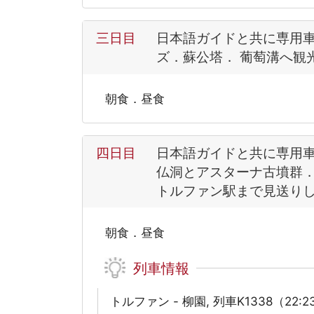
三日目
日本語ガイドと共に専用
ズ．蘇公塔． 葡萄溝へ観
朝食．昼食
四日目
日本語ガイドと共に専用
仏洞とアスターナ古墳群．
トルファン駅まで見送り
朝食．昼食
列車情報
トルファン - 柳園, 列車K1338（22: