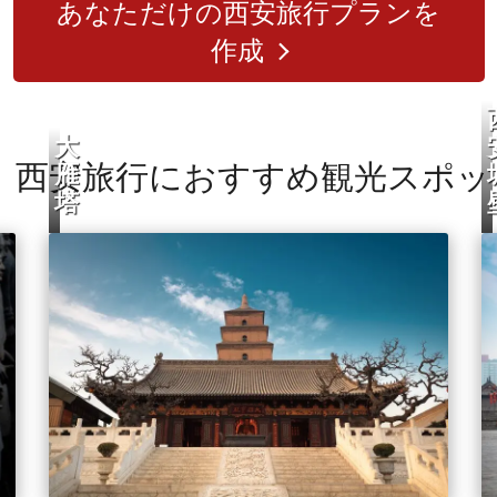
あなただけの西安旅行プランを
作成
大
すすめ観光スポッ
雁
塔