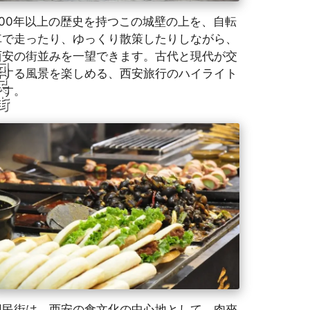
600年以上の歴史を持つこの城壁の上を、自転
車で走ったり、ゆっくり散策したりしながら、
西安の街並みを一望できます。古代と現代が交
回
錯する風景を楽しめる、西安旅行のハイライト
民
です。
街
回民街は、西安の食文化の中心地として、肉夾