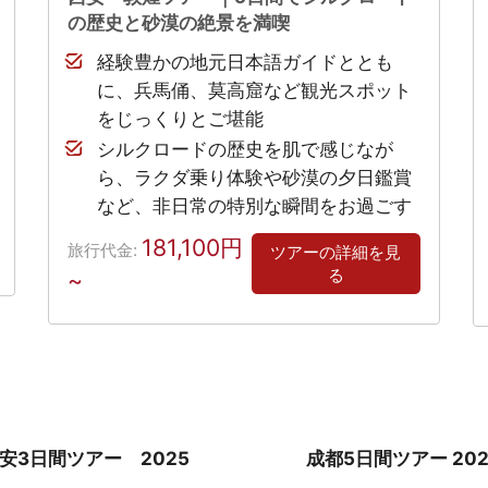
の歴史と砂漠の絶景を満喫
経験豊かの地元日本語ガイドととも
に、兵馬俑、莫高窟など観光スポット
をじっくりとご堪能
シルクロードの歴史を肌で感じなが
ら、ラクダ乗り体験や砂漠の夕日鑑賞
など、非日常の特別な瞬間をお過ごす
181,100円
旅行代金:
ツアーの詳細を見
る
~
安3日間ツアー 2025
成都5日間ツアー 202