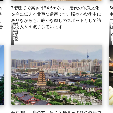
馬
7階建てで高さは64.5mあり、唐代の仏教文化
も
を今に伝える貴重な遺産です。賑やかな街中に
し
ありながらも、静かな癒しのスポットとして訪
華
居
れる人々を魅了しています。
清
池
」
華清池は、唐の玄宗皇帝と楊貴妃の愛の物語で