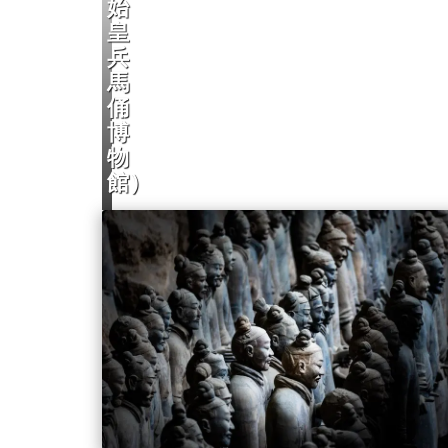
始
皇
兵
馬
俑
博
西安旅行にお
物
館）