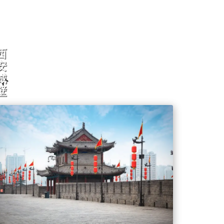
西
安
ト
城
壁