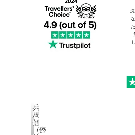
沈
な
た
た
兵
馬
俑
（秦