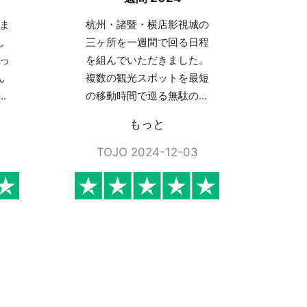
いま
杭州・諸暨・横店影視城の
し
三ヶ所を一週間で回る日程
かっ
を組んでいただきました。
ん
複数の観光スポットを最短
、
の移動時間で巡る無駄のな
か
い日程で、また、こちらの
もっと
思っ
リクエストの他に南潯古鎮
行
や京杭大運河博物館も加え
TOJO 2024-12-03
とう
ていただき大変に充実した
ひ中
旅行となりました。ガイド
。
の殷さんがとても優秀な方
で知識も豊富であり…