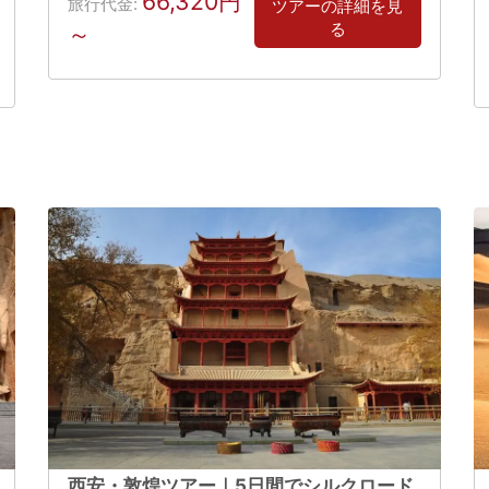
66,320円
旅行代金:
ツアーの詳細を見
る
～
西安・敦煌ツアー｜5日間でシルクロード