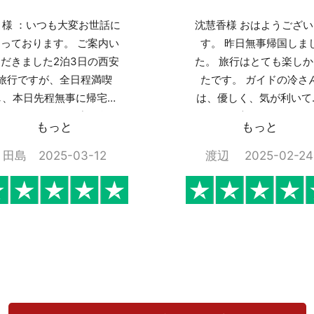
 様 ：いつも大変お世話に
沈慧香様 おはようござ
っております。 ご案内い
す。 昨日無事帰国しま
だきました2泊3日の西安
た。 旅行はとても楽し
旅行ですが、全日程満喫
たです。 ガイドの冷さ
し、本日先程無事に帰宅い
は、優しく、気が利いて
しました。 この度は色々
こちらが言わなくても細
もっと
もっと
とプランニングいただき本
い配慮ができ、 自分が
当に有難うございました。
ていた以上の大満足な旅
田島 2025-03-12
渡辺 2025-02-24
ガイドの廖様、運転手の王
となりました。 ありが
様もとても親切で、私たち
ございました。 またぜ
家族にとりましてとても良
国に行きたいと思います
い思い出となりました。