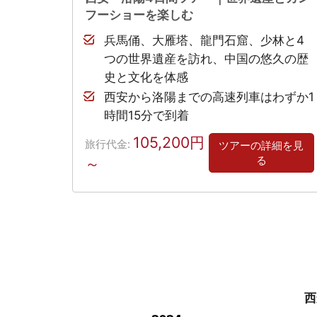
フーショーを楽しむ
兵馬俑、大雁塔、龍門石窟、少林と4
つの世界遺産を訪れ、中国の悠久の歴
史と文化を体感
西安から洛陽までの高速列車はわずか1
時間15分で到着
105,200円
旅行代金:
ツアーの詳細を見
る
～
西