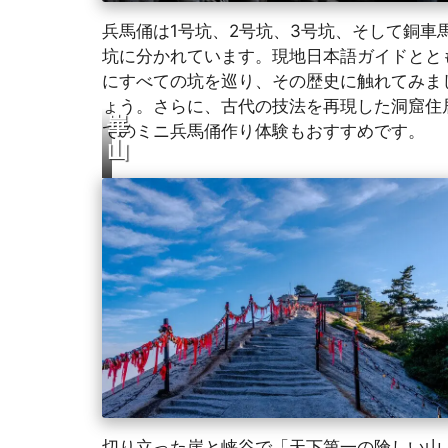
兵馬俑は1号坑、2号坑、3号坑、そして銅車
坑に分かれています。現地日本語ガイドとと
にすべての坑を巡り、その歴史に触れてみま
ょう。さらに、古代の技法を再現した洞窟住
崋
でのミニ兵馬俑作り体験もおすすめです。
山
切り立った崖と峡谷で「天下第一の険しい山