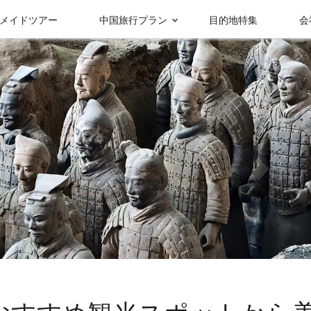
メイドツアー
中国旅行プラン
目的地特集
会
受賞実績＆メディ
グループ情報
ア報
九寨溝
成都