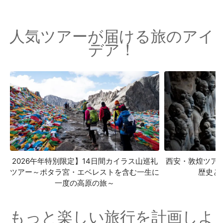
人気ツアーが届ける旅のアイ
デア！
2026午年特別限定】14日間カイラス山巡礼
西安・敦煌ツア
ツアー～ポタラ宮・エベレストを含む一生に
歴史と
一度の高原の旅～
もっと楽しい旅行を計画しよ