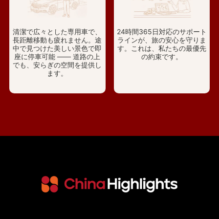
清潔で広々とした専用車で、
24時間365日対応のサポート
長距離移動も疲れません。途
ラインが、旅の安心を守りま
中で見つけた美しい景色で即
す。これは、私たちの最優先
座に停車可能 —— 道路の上
の約束です。
でも、安らぎの空間を提供し
ます。