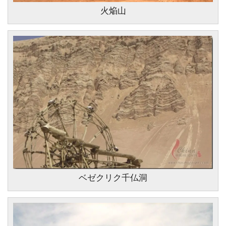
火焔山
ベゼクリク千仏洞