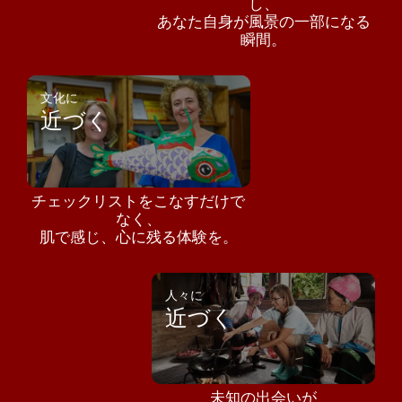
し、
あなた自身が風景の一部になる
瞬間。
文化に
近づく
チェックリストをこなすだけで
なく、
肌で感じ、心に残る体験を。
人々に
近づく
未知の出会いが