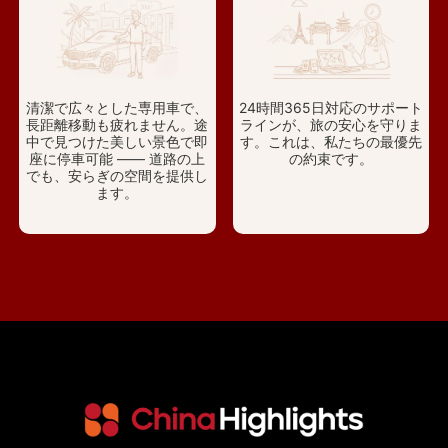
清潔で広々とした専用車で、
24時間365日対応のサポート
長距離移動も疲れません。途
ラインが、旅の安心を守りま
中で見つけた美しい景色で即
す。これは、私たちの最優先
座に停車可能 —— 道路の上
の約束です。
でも、安らぎの空間を提供し
ます。