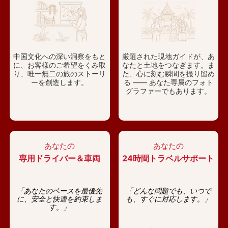
中国文化への深い洞察をもと
厳選された現地ガイドが、あ
に、お客様のご希望をくみ取
なたと土地をつなぎます。ま
り、唯一無二の旅のストーリ
た、心に刻む瞬間を撮り留め
ーを創造します。
る —— あなた専属のフォト
グラファーでもあります。
あなたの
あなたの
専用ドライバー＆車両
24時間トラベルサポート
「あなたのペースを最優先
「どんな問題でも、いつで
に、安全と快適を約束しま
も、すぐに対応します。」
す。」