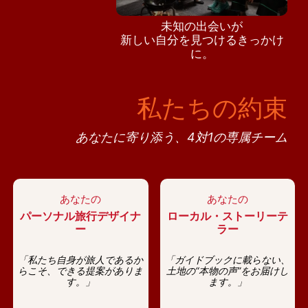
未知の出会いが
新しい自分を見つけるきっかけ
に。
私たちの約束
あなたに寄り添う、4対1の専属チーム
あなたの
あなたの
パーソナル旅行デザイナ
ローカル・ストーリーテ
ー
ラー
「私たち自身が旅人であるか
「ガイドブックに載らない、
らこそ、できる提案がありま
土地の“本物の声”をお届けし
す。」
ます。」