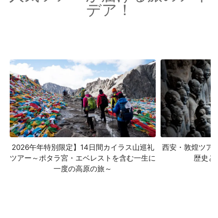
デア！
2026午年特別限定】14日間カイラス山巡礼
西安・敦煌ツア
ツアー～ポタラ宮・エベレストを含む一生に
歴史と
一度の高原の旅～