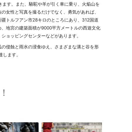
きます。また、駱駝や羊が引く車に乗り、火焔山を
族の女性と写真を撮るだけでなく、勇気があれば、
疆トルフアン市28キロのところにあり、312国道
、地宮の建築面積が9000平方メートルの西遊文化
、ショッピングセンターなどがあります。
風の侵蝕と雨水の浸食ゆえ、さまざまな溝と谷を形
も達します。
！