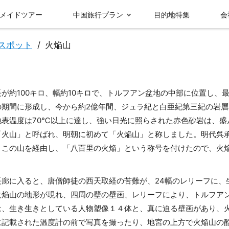
メイドツアー
中国旅行プラン
目的地特集
会
スポット
火焔山
が約100キロ、幅約10キロで、トルフアン盆地の中部に位置し、最
の期間に形成し、今から約2億年間、ジュラ紀と白亜紀第三紀の岩
地表温度は70℃以上に達し、強い日光に照らされた赤色砂岩は、盛
「火山」と呼ばれ、明朝に初めて「火焔山」と称しました。明代呉
、この山を経由し、「八百里の火焔」という称号を付けたので、火
受賞実績＆メディ
グループ情報
ア報
九寨溝
成都
長廊に入ると、唐僧師徒の西天取経の苦難が、24幅のレリーフに、
火焔山の地形が現れ、四周の壁の壁画、レリーフにより、トルフア
は、生き生きとしている人物塑像１４体と、真に迫る壁画があり、
に記載された温度計の前で写真を撮ったり、地宮の上方で火焔山の