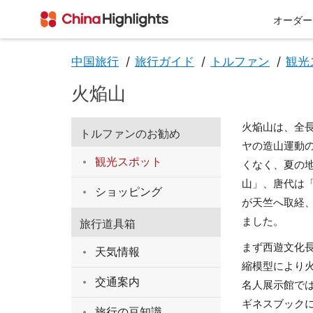
オーダー
中国旅行
旅行ガイド
トルファン
観光
火焔山
会社情報
火焔山は、全長
トルファンのお勧め
ヤの造山運動
観光スポット
くなく、夏の
山」、唐代は
ショッピング
が天竺へ取経
ました。
旅行道具箱
私たちについて
チベット
西安
まず西遊文化
天気情報
縮模型により
交通案内
名人展示館で
ギネスブック
旅行の豆知識