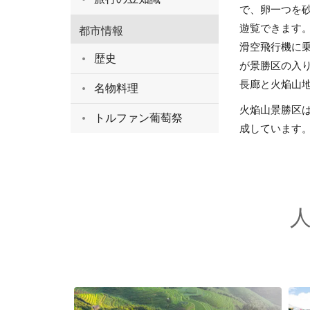
で、卵一つを
遊覧できます
都市情報
滑空飛行機に乗
歴史
が景勝区の入り
長廊と火焔山
名物料理
火焔山景勝区
トルファン葡萄祭
成しています。