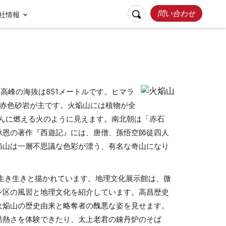
問い合わせ
社情報
高峰の海抜は851メートルです。ヒマラ
層赤色砂岩が主です。火焔山には植物が全
んに燃える火のように見えます。南北朝は「赤石
承恩の著作『西遊記』には、唐僧、孫悟空師徒四人
焔山は一層不思議な色彩が漂う、有名な奇山になり
リスポンシブルト
お客様の声
ラベル
張家界
桂林
生き生きと描かれています。地理文化展示館は、微
ン区の風習と地理文化を紹介しています。高昌歴史
火焔山の歴史由来と略奪者の醜悪な姿を見せます。
酷熱さを体験できたり、太上老君の錬丹炉のそば