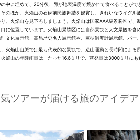
砂の中に埋めて、20分後、卵が地表温度で焼かれて食べることがで
。そのほか、火焔山の石碑前民族舞踏を観賞し、きれいなウイグル
り、火焔山を見下ろしましょう。火焔山は国家AAA級景勝区で、新
口に位置しています。火焔山景勝区には自然景観と人文景観を含め
地理文化展示館、高昌歴史名人展示館や、巨型温度計展示館、バー
は、火焔山山脈では最も代表的な景観で、造山運動と長時間による
火焔山の年降雨量は、たった16.6ミリで、蒸発量は3000ミリに
人気ツアーが届ける旅のアイデア