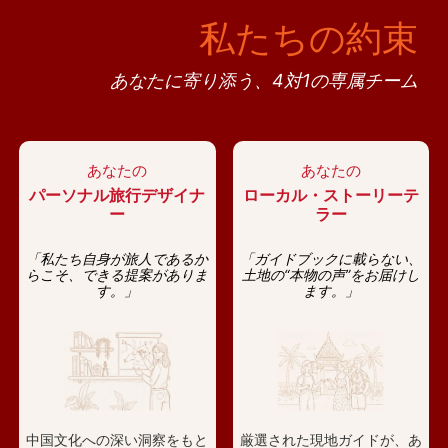
私たちの約束
あなたに寄り添う、4対1の専属チーム
あなたの
あなたの
パーソナル旅行デザイナ
ローカル・ストーリーテ
ー
ラー
「私たち自身が旅人であるか
「ガイドブックに載らない、
らこそ、できる提案がありま
土地の“本物の声”をお届けし
す。」
ます。」
中国文化への深い洞察をもと
厳選された現地ガイドが、あ