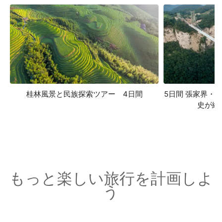
桂林風景と民族探索ツアー 4日間
5日間 張家界・
史が織
もっと楽しい旅行を計画しよ
う