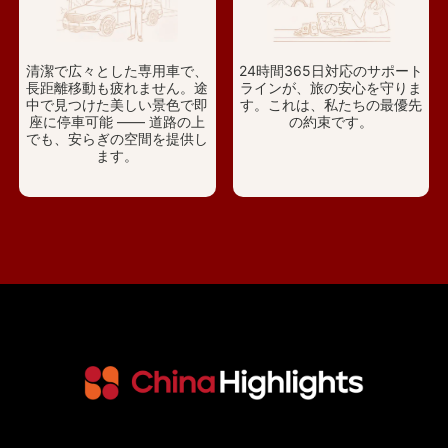
清潔で広々とした専用車で、
24時間365日対応のサポート
長距離移動も疲れません。途
ラインが、旅の安心を守りま
中で見つけた美しい景色で即
す。これは、私たちの最優先
座に停車可能 —— 道路の上
の約束です。
でも、安らぎの空間を提供し
ます。