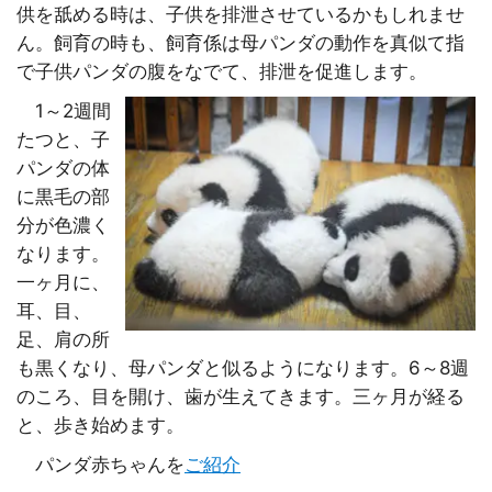
供を舐める時は、子供を排泄させているかもしれませ
ん。飼育の時も、飼育係は母パンダの動作を真似て指
で子供パンダの腹をなでて、排泄を促進します。
1～2週間
たつと、子
パンダの体
に黒毛の部
分が色濃く
なります。
一ヶ月に、
耳、目、
足、肩の所
も黒くなり、母パンダと似るようになります。6～8週
のころ、目を開け、歯が生えてきます。三ヶ月が経る
と、歩き始めます。
パンダ赤ちゃんを
ご紹介