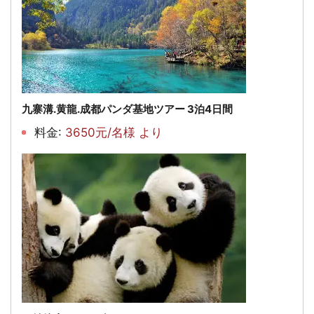
九寨溝.黄龍.成都パンダ基地ツアー 3泊4日間
料金:
3650元/名様 より