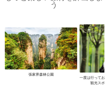
う
張家界森林公園
一度は行ってお
観光スポッ