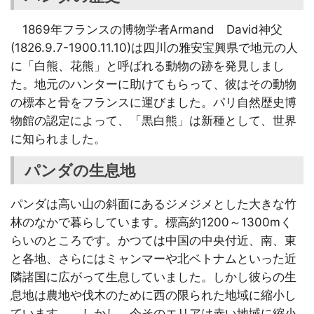
1869年フランスの博物学者Armand David神父
(1826.9.7-1900.11.10)は四川の雅安宝興県で地元の人
に「白熊、花熊」と呼ばれる動物の跡を発見しまし
た。地元のハンターに助けてもらって、彼はその動物
の標本と骨をフランスに運びました。パリ自然歴史博
物館の認定によって、「黒白熊」は新種として、世界
に知られました。
パンダの生息地
パンダは高い山の斜面にあるジメジメとした大きな竹
林のなかで暮らしています。標高約1200～1300mく
らいのところです。かつては中国の中央付近、南、東
と各地、さらにはミャンマーや北ベトナムといった近
隣諸国に広がって生息していました。しかし彼らの生
息地は農地や伐木のために西の限られた地域に縮小し
ています。。しかし、今そのエリアは赤い地域に縮小