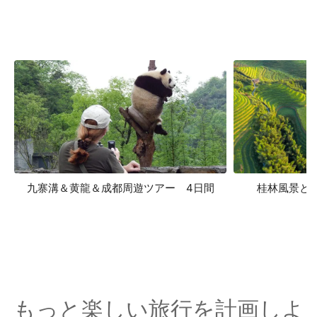
九寨溝＆黄龍＆成都周遊ツアー 4日間
桂林風景と
もっと楽しい旅行を計画しよ