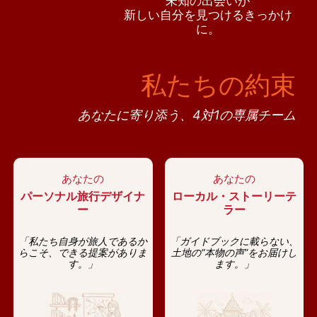
未知の出会いが
新しい自分を見つけるきっかけ
に。
私たちの約束
あなたに寄り添う、4対1の専属チーム
あなたの
あなたの
パーソナル旅行デザイナ
ローカル・ストーリーテ
ー
ラー
「私たち自身が旅人であるか
「ガイドブックに載らない、
らこそ、できる提案がありま
土地の“本物の声”をお届けし
す。」
ます。」