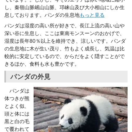
し、秦嶺山脈岷山山脈、邛崃山及び大小相山にしか生
息しております。パンダの生息地
もっと見る
パンダは湿度の高い所が好きで、長江上流の高い山や
深い谷に生息し、ここは東南モンスーンのおかげで、
湿度は長年80％以上を維持でき、涼しいです。パンダ
の生息地に木が生い茂り、竹もよく成長し、気温は比
較的に安定しているので、からだをよく隠すことがで
きるほか、食料も水も豊かです。
パンダの外見
パンダは
体つきが熊
とよく似、
頭と体には
黒と白の毛
で覆われて