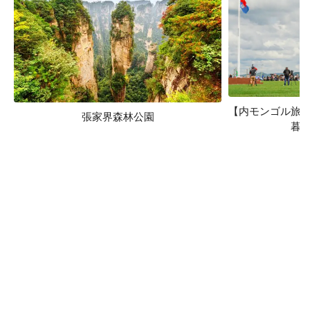
【内モンゴル旅
張家界森林公園
暮