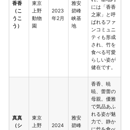
香香
東京
雅安
には「香香
（こ
上野
2023
碧峰
之家」と呼
うこ
動物
年2月
峡基
ばれるファ
う）
園
地
ンコミュニ
ティも形成
され、竹を
食べる可愛
らしい姿が
健在です。
香香、暁
暁、蕾蕾の
母親。優雅
で気品あふ
れる姿が魅
真真
東京
雅安
力で、静か
（シ
上野
2024
碧峰
に竹を食べ