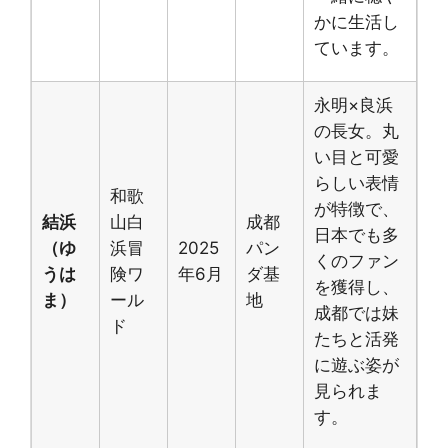
かに生活し
ています。
永明×良浜
の長女。丸
い目と可愛
らしい表情
和歌
が特徴で、
結浜
山白
成都
日本でも多
（ゆ
浜冒
2025
パン
くのファン
うは
険ワ
年6月
ダ基
を獲得し、
ま）
ール
地
成都では妹
ド
たちと活発
に遊ぶ姿が
見られま
す。