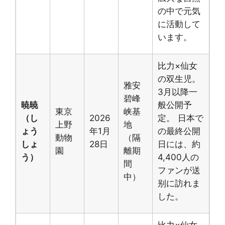
の中で元気
に活動して
います。
比力×仙女
の双生児。
雅安
3月以降一
碧峰
暁暁
般公開予
東京
峡基
（し
2026
定。 日本で
上野
地
ょう
年1月
の最終公開
動物
（隔
しょ
28日
日には、約
園
離期
う）
4,400人の
間
ファンが送
中）
别に訪れま
した。