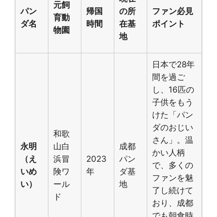
元飼
パン
帰国
の所
ファン必見
育動
ダ名
時間
在基
ポイント
物園
地
日本で28年
間を過ご
し、16匹の
子供をもう
けた「パン
ダのおじい
和歌
さん」。温
永明
山白
成都
かい人柄
（え
浜冒
2023
パン
で、多くの
いめ
険ワ
年
ダ基
ファンを魅
い）
ール
地
了し続けて
ド
おり、成都
でも朝食時