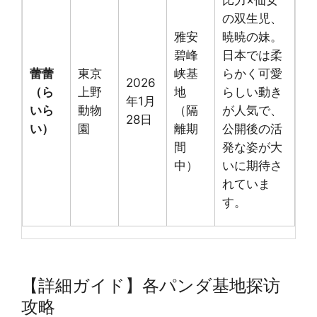
比力×仙女
の双生児、
雅安
暁暁の妹。
碧峰
日本では柔
蕾蕾
東京
峡基
らかく可愛
2026
（ら
上野
地
らしい動き
年1月
いら
動物
（隔
が人気で、
28日
い）
園
離期
公開後の活
間
発な姿が大
中）
いに期待さ
れていま
す。
【詳細ガイド】各パンダ基地探访
攻略