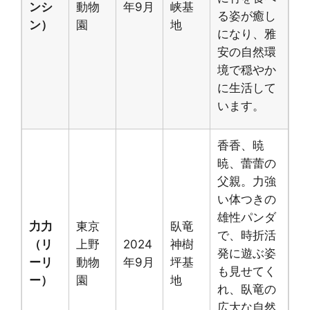
ンシ
動物
年9月
峡基
る姿が癒し
ン）
園
地
になり、雅
安の自然環
境で穏やか
に生活して
います。
香香、暁
暁、蕾蕾の
父親。力強
い体つきの
雄性パンダ
力力
東京
臥竜
で、時折活
（リ
上野
2024
神樹
発に遊ぶ姿
ーリ
動物
年9月
坪基
も見せてく
ー）
園
地
れ、臥竜の
広大な自然