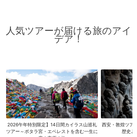
人気ツアーが届ける旅のアイ
デア！
2026午年特別限定】14日間カイラス山巡礼
西安・敦煌ツア
ツアー～ポタラ宮・エベレストを含む一生に
歴史と