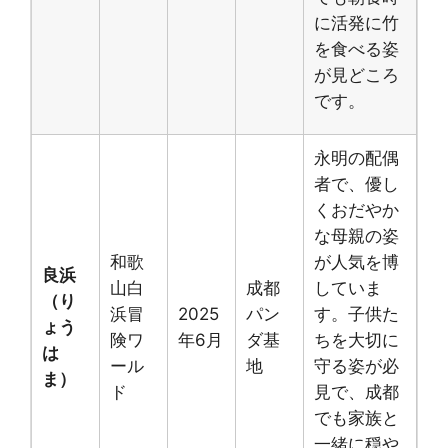
に活発に竹
を食べる姿
が見どころ
です。
永明の配偶
者で、優し
くおだやか
な母親の姿
和歌
が人気を博
良浜
山白
成都
していま
（り
浜冒
2025
パン
す。子供た
ょう
険ワ
年6月
ダ基
ちを大切に
は
ール
地
守る姿が必
ま）
ド
見で、成都
でも家族と
一緒に穏や