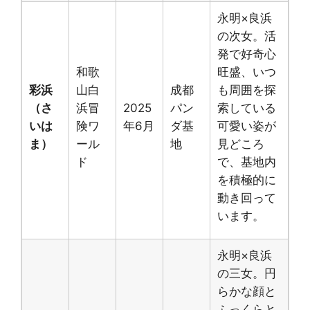
永明×良浜
の次女。活
発で好奇心
和歌
旺盛、いつ
彩浜
山白
成都
も周囲を探
（さ
浜冒
2025
パン
索している
いは
険ワ
年6月
ダ基
可愛い姿が
ま）
ール
地
見どころ
ド
で、基地内
を積極的に
動き回って
います。
永明×良浜
の三女。円
らかな顔と
ふっくらと