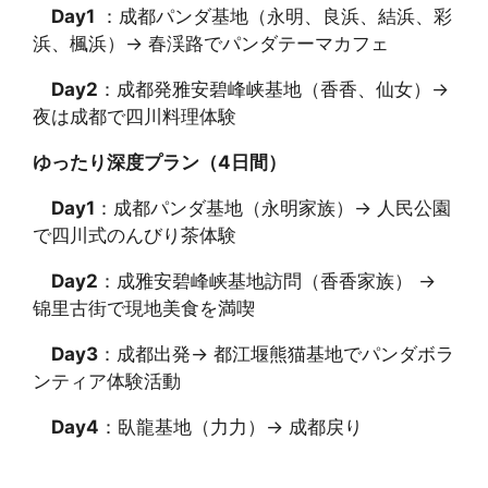
Day1
：成都パンダ基地（永明、良浜、結浜、彩
浜、楓浜）→ 春渓路でパンダテーマカフェ
Day2
：成都発雅安碧峰峡基地（香香、仙女）→
夜は成都で四川料理体験
ゆったり深度プラン（4日間）
Day1
：成都パンダ基地（永明家族）→ 人民公園
で四川式のんびり茶体験
Day2
：成雅安碧峰峡基地訪問（香香家族） →
锦里古街で現地美食を満喫
Day3
：成都出発→ 都江堰熊猫基地でパンダボラ
ンティア体験活動
Day4
：臥龍基地（力力）→ 成都戻り