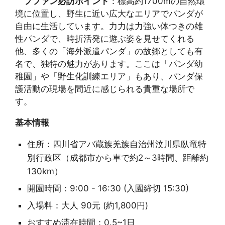
フファン必訪ポイント
：標高約1700mの自然環
境に位置し、野生に近い広大なエリアでパンダが
自由に生活しています。力力は力強い体つきの雄
性パンダで、時折活発に遊ぶ姿を見せてくれる
他、多くの「海外派遣パンダ」の故郷としても有
名で、独特の魅力があります。ここは「パンダ幼
稚園」や「野生化訓練エリア」もあり、パンダ保
護活動の現場を間近に感じられる貴重な場所で
す。
基本情報
住所：四川省アバ蔵族羌族自治州汶川県臥竜特
別行政区（成都市から車で約2～3時間、距離約
130km）
開園時間：9:00 - 16:30 (入園締切 15:30)
入場料：大人 90元 (約1,800円)
おすすめ滞在時間：0.5~1日