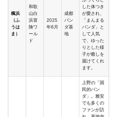
和歌
した体つき
楓浜
山白
成都
が愛され、
（ふ
浜冒
2025
パン
「まんまる
うは
険ワ
年6月
ダ基
パンダ」と
ま）
ール
地
して人気
ド
で、ゆった
りとした様
子が癒しを
届けてくれ
ます。
上野の「国
民的パン
ダ」。雅安
でも多くの
ファンが訪
れ、基地内