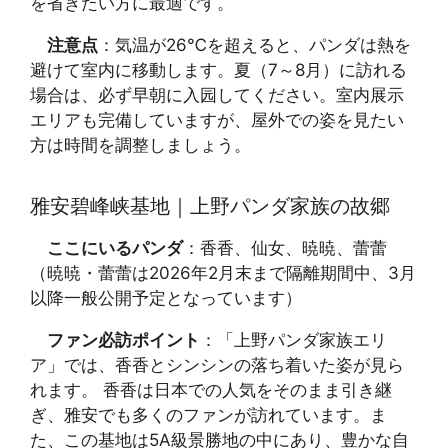
を省きたい方に最適です。
注意点
：気温が26℃を超えると、パンダは熱を
避けて室内に移動します。夏（7～8月）に訪れる
場合は、必ず早朝に入园してください。室内展示
エリアも完備していますが、屋外での姿を見たい
方は時間を調整しましょう。
雅安碧峰峡基地｜上野パンダ家族の故郷
ここにいるパンダ
：香香、仙女、暁暁、蕾蕾
（暁暁・蕾蕾は2026年2月末まで隔離期間中、3月
以降一般公開予定となっています）
ファン必訪ポイント
：「上野パンダ家族エリ
ア」では、香香とシンシンの落ち着いた姿が見ら
れます。 香香は日本での人気をそのまま引き継
ぎ、雅安でも多くのファンが訪れています。ま
た、この基地は5A級景勝地の中にあり、豊かな自