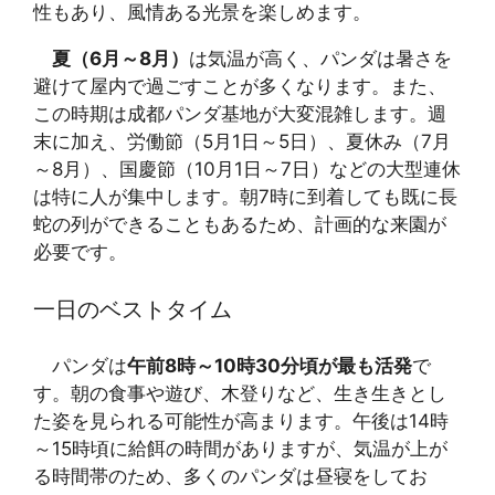
性もあり、風情ある光景を楽しめます。
夏（6月～8月）
は気温が高く、パンダは暑さを
避けて屋内で過ごすことが多くなります。また、
この時期は成都パンダ基地が大変混雑します。週
末に加え、労働節（5月1日～5日）、夏休み（7月
～8月）、国慶節（10月1日～7日）などの大型連休
は特に人が集中します。朝7時に到着しても既に長
蛇の列ができることもあるため、計画的な来園が
必要です。
一日のベストタイム
パンダは
午前8時～10時30分頃が最も活発
で
す。朝の食事や遊び、木登りなど、生き生きとし
た姿を見られる可能性が高まります。午後は14時
～15時頃に給餌の時間がありますが、気温が上が
る時間帯のため、多くのパンダは昼寝をしてお