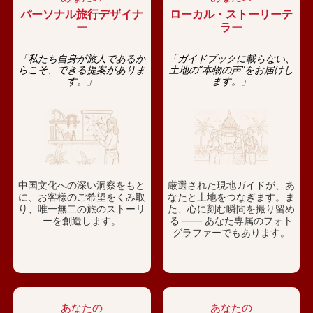
パーソナル旅行デザイナ
ローカル・ストーリーテ
ー
ラー
「私たち自身が旅人であるか
「ガイドブックに載らない、
らこそ、できる提案がありま
土地の“本物の声”をお届けし
す。」
ます。」
中国文化への深い洞察をもと
厳選された現地ガイドが、あ
に、お客様のご希望をくみ取
なたと土地をつなぎます。ま
り、唯一無二の旅のストーリ
た、心に刻む瞬間を撮り留め
ーを創造します。
る —— あなた専属のフォト
グラファーでもあります。
あなたの
あなたの