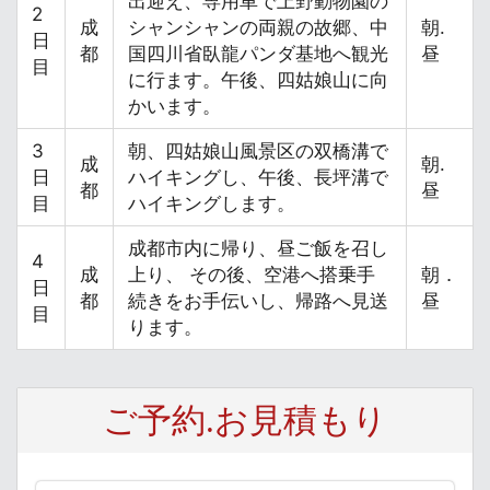
出迎え、専用車で上野動物園の
2
成
シャンシャンの両親の故郷、中
朝.
日
都
国四川省臥龍パンダ基地へ観光
昼
目
に行ます。午後、四姑娘山に向
かいます。
3
朝、四姑娘山風景区の双橋溝で
成
朝.
日
ハイキングし、午後、長坪溝で
都
昼
目
ハイキングします。
成都市内に帰り、昼ご飯を召し
4
成
上り、 その後、空港へ搭乗手
朝．
日
都
続きをお手伝いし、帰路へ見送
昼
目
ります。
ご予約.お見積もり