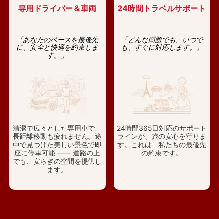
専用ドライバー＆車両
24時間トラベルサポート
「あなたのペースを最優先
「どんな問題でも、いつで
に、安全と快適を約束しま
も、すぐに対応します。」
す。」
清潔で広々とした専用車で、
24時間365日対応のサポート
長距離移動も疲れません。途
ラインが、旅の安心を守りま
中で見つけた美しい景色で即
す。これは、私たちの最優先
座に停車可能 —— 道路の上
の約束です。
でも、安らぎの空間を提供し
ます。