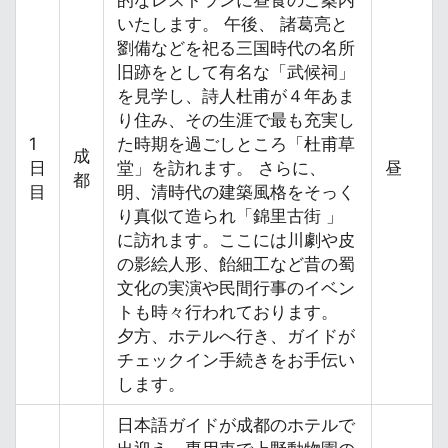
的なレストランに昼食のご案内
いたします。 午後、 諸葛亮と
劉備などを祀る三国時代の名所
旧跡をとして有名な「武候祠」
を見学し、詩人杜甫が４年あま
り住み、その生涯で最も充実し
1
た時期を過ごしところ「杜甫草
成
日
堂」を訪れます。 さらに、
昼
都
目
明、清時代の建築風格をそっく
り真似て造られ「錦里古街 」
に訪れます。ここには川劇や皮
の影絵人形、飴細工など昔の蜀
文化の実演や民間行事のイベン
トも時々行われております。
夕方、ホテルへ行き、ガイドが
チェックイン手続きをお手伝い
します。
日本語ガイドが成都のホテルで