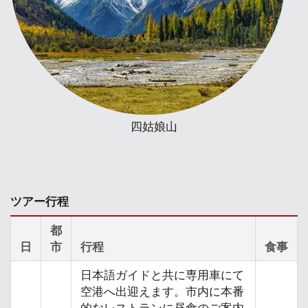
四姑娘山
ツアー行程
都
日
市
行程
食事
日本語ガイドと共に専用車にて
空港へ出迎えます。市内に本番