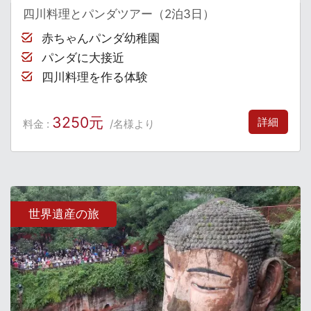
四川料理とパンダツアー（2泊3日）
赤ちゃんパンダ幼稚園
パンダに大接近
四川料理を作る体験
3250元
詳細
料金 :
/名様より
世界遺産の旅