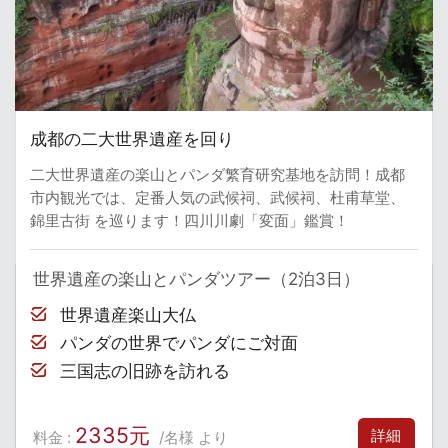
成都の二大世界遺産を回り
二大世界遺産の楽山とパンダ繁育研究基地を訪問！成都
市内観光では、定番人気の武候祠、武候祠、杜甫草堂、
錦里古街 を巡ります！四川川劇「変面」鑑賞！
世界遺産の楽山とパンダツアー（2泊3日）
世界遺産楽山大仏
パンダの世界でパンダにご対面
三国志の旧跡を訪れる
2335元
詳細
料金 :
/名様 より