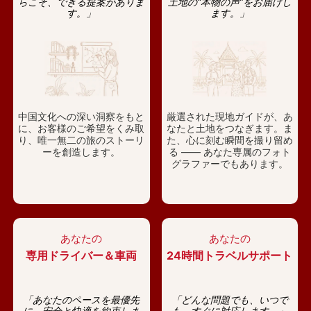
らこそ、できる提案がありま
土地の“本物の声”をお届けし
す。」
ます。」
中国文化への深い洞察をもと
厳選された現地ガイドが、あ
に、お客様のご希望をくみ取
なたと土地をつなぎます。ま
り、唯一無二の旅のストーリ
た、心に刻む瞬間を撮り留め
ーを創造します。
る —— あなた専属のフォト
グラファーでもあります。
あなたの
あなたの
専用ドライバー＆車両
24時間トラベルサポート
「あなたのペースを最優先
「どんな問題でも、いつで
に、安全と快適を約束しま
も、すぐに対応します。」