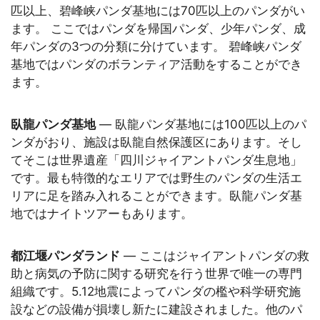
匹以上、碧峰峡パンダ基地には70匹以上のパンダがい
ます。 ここではパンダを帰国パンダ、少年パンダ、成
年パンダの3つの分類に分けています。 碧峰峡パンダ
基地ではパンダのボランティア活動をすることができ
ます。
臥龍パンダ基地
— 臥龍パンダ基地には100匹以上のパ
ンダがおり、施設は臥龍自然保護区にあります。そし
てそこは世界遺産「四川ジャイアントパンダ生息地」
です。最も特徴的なエリアでは野生のパンダの生活エ
リアに足を踏み入れることができます。臥龍パンダ基
地ではナイトツアーもあります。
都江堰パンダランド
— ここはジャイアントパンダの救
助と病気の予防に関する研究を行う世界で唯一の専門
組織です。5.12地震によってパンダの檻や科学研究施
設などの設備が損壊し新たに建設されました。他のパ