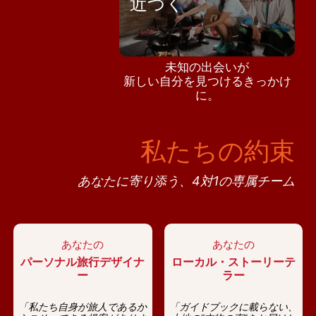
近づく
未知の出会いが
新しい自分を見つけるきっかけ
に。
私たちの約束
あなたに寄り添う、4対1の専属チーム
あなたの
あなたの
パーソナル旅行デザイナ
ローカル・ストーリーテ
ー
ラー
「私たち自身が旅人であるか
「ガイドブックに載らない、