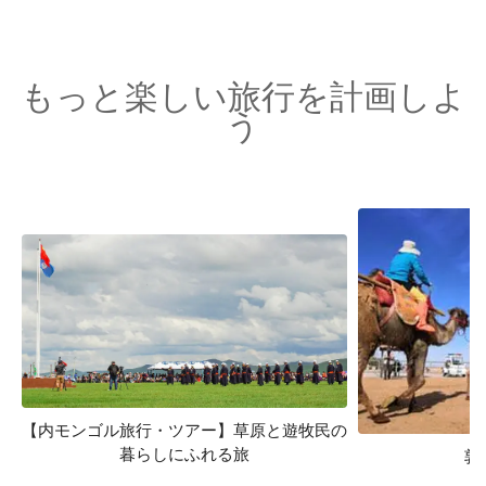
もっと楽しい旅行を計画しよ
う
【内モンゴル旅行・ツアー】草原と遊牧民の
暮らしにふれる旅
敦