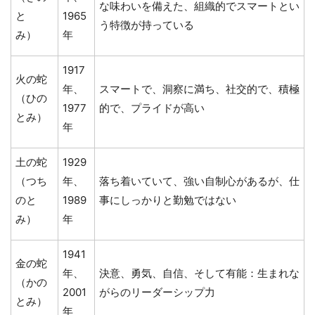
な味わいを備えた、組織的でスマートとい
と
1965
う特徴が持っている
み）
年
1917
火の蛇
年、
スマートで、洞察に満ち、社交的で、積極
（ひの
1977
的で、プライドが高い
とみ）
年
土の蛇
1929
（つち
年、
落ち着いていて、強い自制心があるが、仕
のと
1989
事にしっかりと勤勉ではない
み）
年
1941
金の蛇
年、
決意、勇気、自信、そして有能：生まれな
（かの
2001
がらのリーダーシップ力
とみ）
年