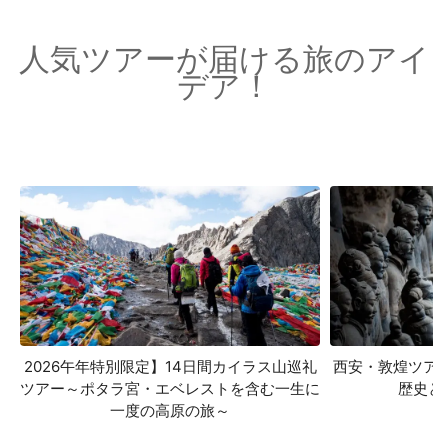
人気ツアーが届ける旅のアイ
デア！
2026午年特別限定】14日間カイラス山巡礼
西安・敦煌ツア
ツアー～ポタラ宮・エベレストを含む一生に
歴史と
一度の高原の旅～