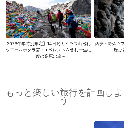
2026午年特別限定】14日間カイラス山巡礼
西安・敦煌ツア
ツアー～ポタラ宮・エベレストを含む一生に
歴史と
一度の高原の旅～
もっと楽しい旅行を計画しよ
う