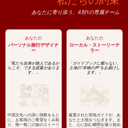
私たちの約束
あなたに寄り添う、4対1の専属チーム
あなたの
あなたの
パーソナル旅行デザイナ
ローカル・ストーリーテ
ー
ラー
「私たち自身が旅人であるか
「ガイドブックに載らない、
らこそ、できる提案がありま
土地の“本物の声”をお届けし
す。」
ます。」
中国文化への深い洞察をもと
厳選された現地ガイドが、あ
に、お客様のご希望をくみ取
なたと土地をつなぎます。ま
り、唯一無二の旅のストーリ
た、心に刻む瞬間を撮り留め