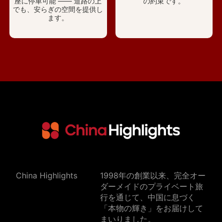
座に停車可能 —— 道路の上
の約束です。
でも、安らぎの空間を提供し
ます。
China Highlights
1998年の創業以来、完全オー
ダーメイドのプライベート旅
行を通じて、中国に息づく
「本物の輝き」をお届けして
まいりました。