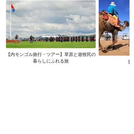
【内モンゴル旅行・ツアー】草原と遊牧民の
暮らしにふれる旅
敦