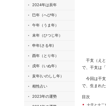
2024年は辰年
巳年（へび年）
午年（うま年）
未年（ひつじ年）
申年(さる年)
酉年（とり年）
干支（えと）
戌年（いぬ年）
で、干支は「
亥年(いのしし年）
今回は干支の
で、生まれた
相性占い
2023年の運勢
目次
十干と十二