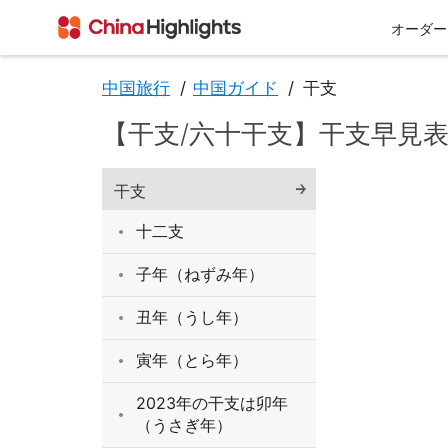
オーダー
中国旅行
中国ガイド
干支
【干支/六十干支】干支早見
会社情報
干支
十二支
子年（ねずみ年）
丑年（うし年）
私たちについて
チベット
西安
寅年（とら年）
2023年の干支は卯年
（うさぎ年）