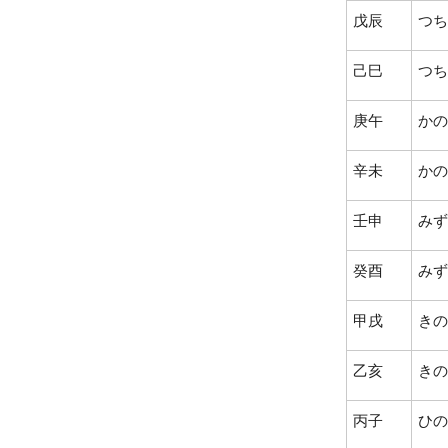
戊辰
つち
己巳
つち
庚午
かの
辛未
かの
壬申
みず
癸酉
みず
甲戌
きの
乙亥
きの
丙子
ひの