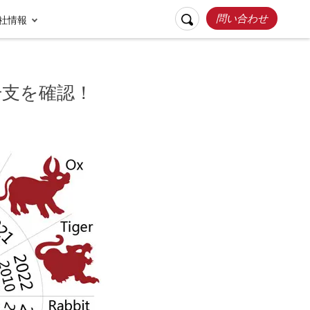
問い合わせ
社情報
干支を確認！
リスポンシブルト
お客様の声
ラベル
張家界
桂林