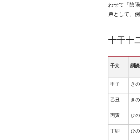
わせて「陰陽
弟として、例
十干十
干支
訓読
甲子
きの
乙丑
きの
丙寅
ひの
丁卯
ひの