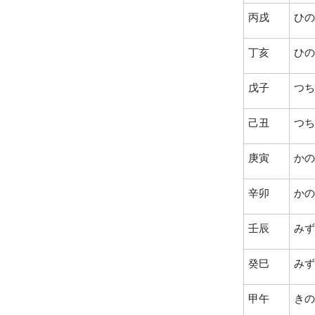
丙戌
ひの
丁亥
ひの
戊子
つち
己丑
つち
庚寅
かの
辛卯
かの
壬辰
みず
癸巳
みず
甲午
きの