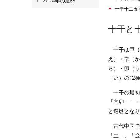
2024年の運勢
十干十二支
十干と
十干は甲（
え）・辛（か
ら）・卯（う
（い）の12
十干の最初
「辛卯」・・
と還暦となり
古代中国で
「土」、「金