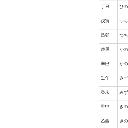
丁丑
ひの
戊寅
つち
己卯
つち
庚辰
かの
辛巳
かの
壬午
みず
癸未
みず
甲申
きの
乙酉
きの