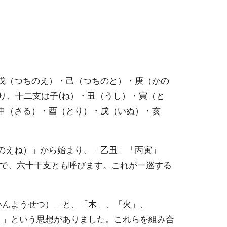
戊（つちのえ）・己（つちのと）・庚（かの
り、十二支は子(ね）・丑（うし）・寅（と
申（さる）・酉（とり）・戌（いぬ）・亥
のえね）」から始まり、「乙丑」「丙寅」
ので、六十干支とも呼びます。これが一巡する
いんようせつ）」と、「木」、「火」、
）」という思想がありました。これらを組み合