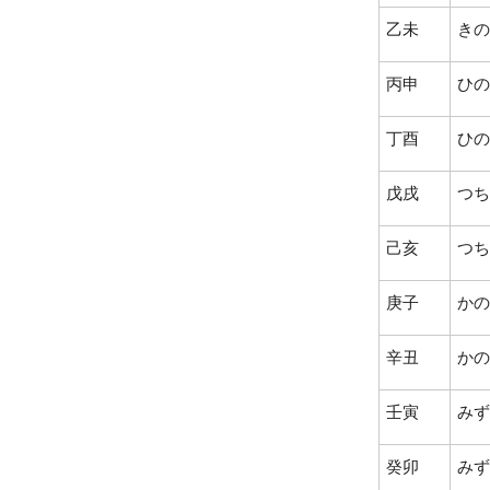
乙未
きの
丙申
ひの
丁酉
ひの
戊戌
つち
己亥
つち
庚子
かの
辛丑
かの
壬寅
みず
癸卯
みず