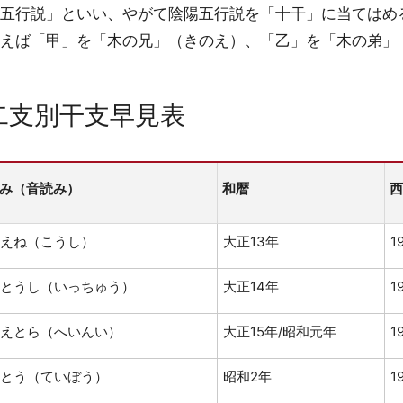
五行説」といい、やがて陰陽五行説を「十干」に当てはめ
えば「甲」を「木の兄」（きのえ）、「乙」を「木の弟」
二支別干支早見表
み（音読み）
和暦
西
えね（こうし）
大正13年
1
とうし（いっちゅう）
大正14年
1
えとら（へいんい）
大正15年/昭和元年
1
とう（ていぼう）
昭和2年
1