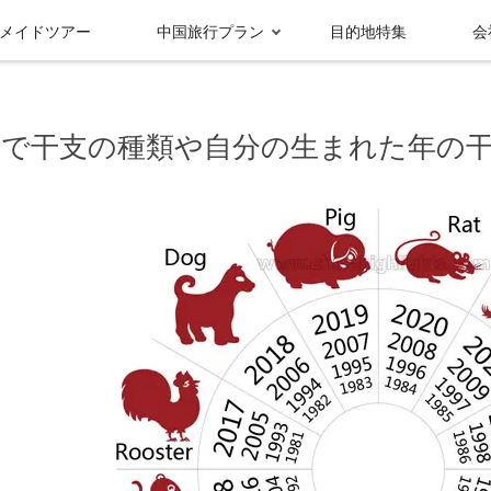
メイドツアー
中国旅行プラン
目的地特集
会
表で干支の種類や自分の生まれた年の
受賞実績＆メディ
グループ情報
ア報
九寨溝
成都