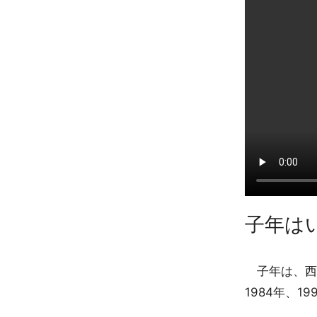
子年は
子年は、西暦
1984年、1