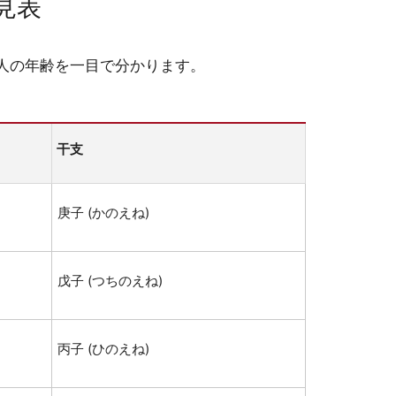
見表
人の年齢を一目で分かります。
干支
庚子 (かのえね)
戊子 (つちのえね)
丙子 (ひのえね)