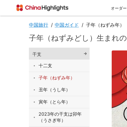
オーダー
中国旅行
中国ガイド
子年（ねずみ年）
子年（ねずみどし）生まれの
会社情報
干支
十二支
子年（ねずみ年）
丑年（うし年）
私たちについて
チベット
西安
寅年（とら年）
2023年の干支は卯年
（うさぎ年）