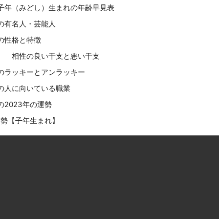
子年（みどし）生まれの年齢早見表
の有名人・芸能人
の性格と特徴
】 相性の良い干支と悪い干支
のラッキーとアンラッキー
の人に向いている職業
2023年の運勢
運勢【子年生まれ】