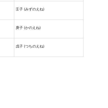
壬子 (みずのえね)
庚子 (かのえね)
戊子 (つちのえね)