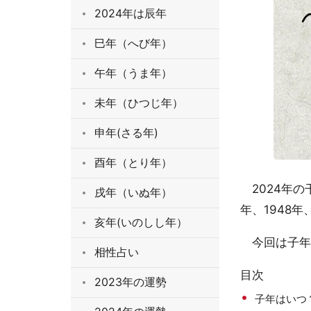
2024年は辰年
巳年（へび年）
午年（うま年）
未年（ひつじ年）
申年(さる年)
酉年（とり年）
2024年の
戌年（いぬ年）
年、1948年
亥年(いのしし年）
今回は子年（
相性占い
目次
2023年の運勢
子年はいつ