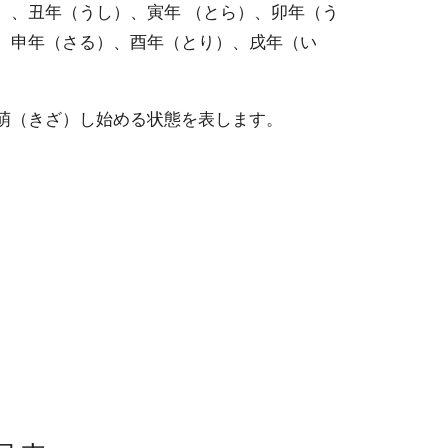
）、丑年（うし）、寅年 （とら）、卯年（う
、申年（さる）、酉年（とり）、戌年（い
萌（きざ）し始める状態を表します。