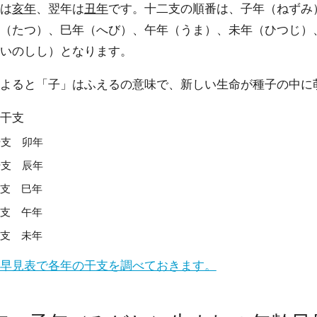
は
亥年
、翌年は
丑年
です。十二支の順番は、子年（ねずみ
（たつ）、巳年（へび）、午年（うま）、未年（ひつじ）
いのしし）となります。
よると「子」はふえるの意味で、新しい生命が種子の中に
干支
干支 卯年
干支 辰年
干支 巳年
干支 午年
干支 未年
早見表で各年の干支を調べておきます。