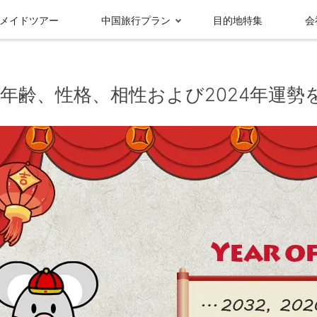
メイドツアー
中国旅行プラン
目的地特集
会
年齢、性格、相性および2024年運勢
受賞実績＆メディ
グループ情報
ア報
九寨溝
成都