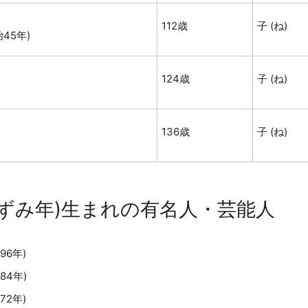
112歳
子 (ね)
45年)
124歳
子 (ね)
136歳
子 (ね)
ねずみ年)生まれの有名人・芸能人
96年)
84年)
72年)