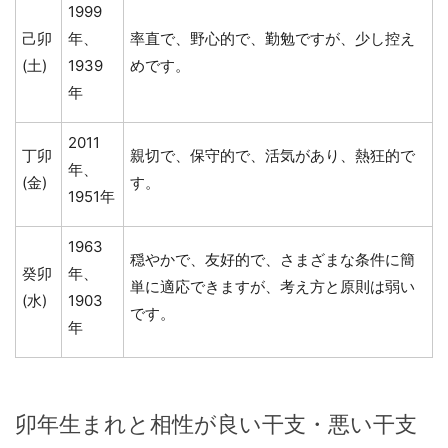
1999
己卯
年、
率直で、野心的で、勤勉ですが、少し控え
(土)
1939
めです。
年
2011
丁卯
親切で、保守的で、活気があり、熱狂的で
年、
(金)
す。
1951年
1963
穏やかで、友好的で、さまざまな条件に簡
癸卯
年、
単に適応できますが、考え方と原則は弱い
(水)
1903
です。
年
卯年生まれと相性が良い干支・悪い干支