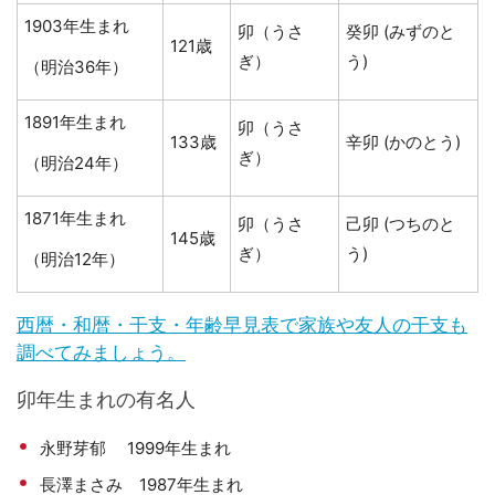
1903年生まれ
卯（うさ
癸卯 (みずのと
121歳
ぎ）
う)
（明治36年）
1891年生まれ
卯（うさ
133歳
辛卯 (かのとう)
ぎ）
（明治24年）
1871年生まれ
卯（うさ
己卯 (つちのと
145歳
ぎ）
う)
（明治12年）
西暦・和暦・干支・年齢早見表で家族や友人の干支も
調べてみましょう。
卯年生まれの有名人
永野芽郁 1999年生まれ
長澤まさみ 1987年生まれ