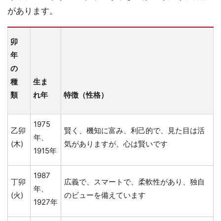
があります。
卯
年
の
種
生ま
類
れ年
特徴（性格）
1975
乙卯
賢く、機知に富み、利己的で、見た目は活
年、
(木)
気がありますが、心は賢いです
1915年
1987
丁卯
広義で、スマートで、柔軟性があり、独自
年、
(火)
のビューを備えています
1927年