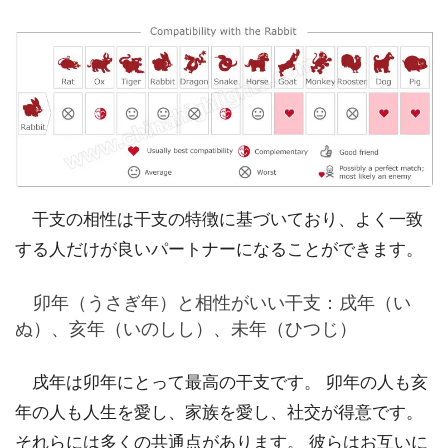
干支の相性は干支の特徴に基づいており、よく一致
する人だけが良いパートナーになることができます。
卯年（うさぎ年）と相性がいい干支：戌年（い
ぬ）、亥年（いのしし）、未年（ひつじ）
戌年は卯年にとって最高の干支です。 卯年の人も亥
年の人も人生を愛し、家族を愛し、社交が得意です。
それらには多くの共通点があります。 彼らはお互いに