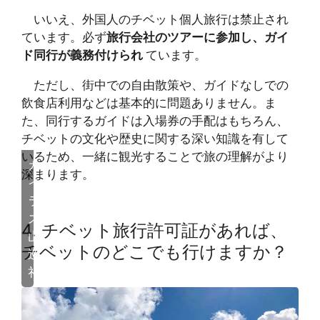
いいえ、外国人のチベット個人旅行は禁止され
ています。必ず
旅行会社のツアーに参加し、ガイ
ド同行が義務付けられ
ています。
ただし、街中での自由散策や、ガイドなしでの
飲食店利用などは基本的に問題ありません。ま
た、同行するガイドは入場券の手配はもちろん、
チベットの文化や歴史に関する深い知識を有して
いるため、一緒に観光することで旅の理解がより
カ
深まります。
イ
ラ
ス
4. チベット旅行許可証があれば、
山
チベットのどこでも行けますか？
巡
礼