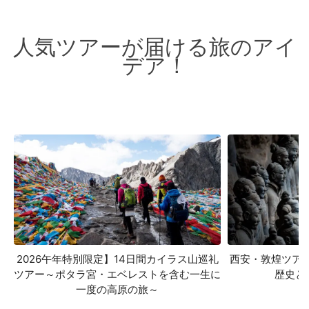
人気ツアーが届ける旅のアイ
デア！
2026午年特別限定】14日間カイラス山巡礼
西安・敦煌ツア
ツアー～ポタラ宮・エベレストを含む一生に
歴史と
一度の高原の旅～