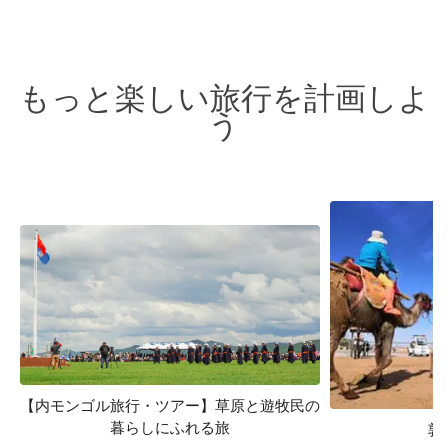
もっと楽しい旅行を計画しよ
う
【内モンゴル旅行・ツアー】草原と遊牧民の
暮らしにふれる旅
敦