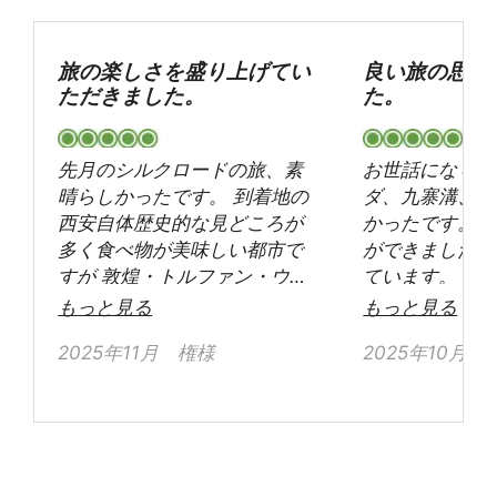
旅の楽しさを盛り上げてい
良い旅の思い
ただきました。
た。
先月のシルクロードの旅、素
お世話になりま
晴らしかったです。 到着地の
ダ、九寨溝、黄
西安自体歴史的な見どころが
かったです。 
多く食べ物が美味しい都市で
ができました。
すが 敦煌・トルファン・ウル
ています。 ガ
ムチと西に行くに従って 美し
んもとても優秀
もっと見る
もっと見る
い景色と古い建築物、ますま
感謝しています
2025年11月 権様
2025年10月
す美味しくなる食事(麺！)に
国を旅行したい
感激しました。(秋のトルファ
す。···
ン・ウルムチは美食の宝庫) 今
回付き添っていただいたガイ
ドさん達も皆さんとても親切
で 旅の楽しさを盛り上げてい