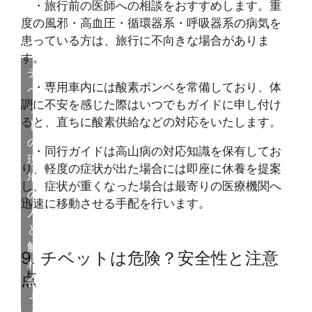
・旅行前の医師への相談をおすすめします。重
度の風邪・高血圧・循環器系・呼吸器系の病気を
患っている方は、旅行に不向きな場合がありま
す。
チ
・専用車内には酸素ボンベを常備しており、体
ベ
調に不安を感じた際はいつでもガイドに申し付け
ッ
ると、直ちに酸素供給などの対応をいたします。
ト
の
・同行ガイドは高山病の対応知識を保有してお
現
り、軽度の症状が出た場合には即座に休養を提案
地
し、症状が重くなった場合は最寄りの医療機関へ
の
迅速に移動させる手配を行います。
人々
と
触
9. チベットは危険？安全性と注意
れ
点
合
う