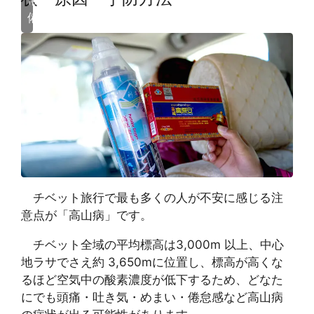
常
備
チベット旅行で最も多くの人が不安に感じる注
意点が「高山病」です。
チベット全域の平均標高は3,000m 以上、中心
地ラサでさえ約 3,650mに位置し、標高が高くな
るほど空気中の酸素濃度が低下するため、どなた
にでも頭痛・吐き気・めまい・倦怠感など高山病