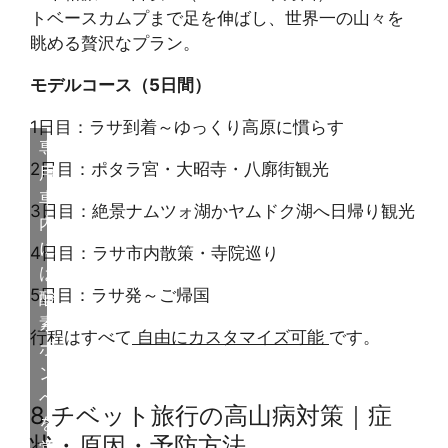
トベースカムプまで足を伸ばし、世界一の山々を
眺める贅沢なプラン。
モデルコース（5日間）
1日目：ラサ到着～ゆっくり高原に慣らす
専
2日目：ポタラ宮・大昭寺・八廓街観光
用
車
3日目：絶景ナムツォ湖かヤムドク湖へ日帰り観光
内
に
4日目：ラサ市内散策・寺院巡り
は
5日目：ラサ発～ご帰国
酸
素
行程はすべて
自由にカスタマイズ可能
です。
ボ
ン
ベ
8.チベット旅行の高山病対策｜症
を
状・原因・予防方法