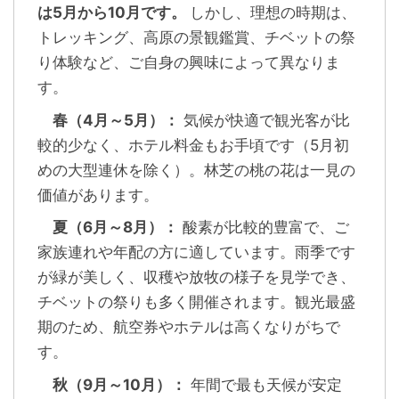
は5月から10月です。
しかし、理想の時期は、
トレッキング、高原の景観鑑賞、チベットの祭
り体験など、ご自身の興味によって異なりま
す。
春（4月～5月）：
気候が快適で観光客が比
較的少なく、ホテル料金もお手頃です（5月初
めの大型連休を除く）。林芝の桃の花は一見の
価値があります。
夏（6月～8月）：
酸素が比較的豊富で、ご
家族連れや年配の方に適しています。雨季です
が緑が美しく、収穫や放牧の様子を見学でき、
チベットの祭りも多く開催されます。観光最盛
期のため、航空券やホテルは高くなりがちで
す。
秋（9月～10月）：
年間で最も天候が安定