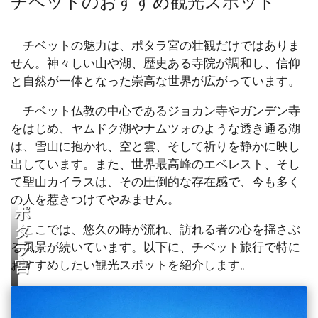
チベットのおすすめ観光スポット
全て思い通りの素敵な旅とな
りました。
チベットの魅力は、ポタラ宮の壮観だけではありま
せん。神々しい山や湖、歴史ある寺院が調和し、信仰
と自然が一体となった崇高な世界が広がっています。
チベット仏教の中心であるジョカン寺やガンデン寺
をはじめ、ヤムドク湖やナムツォのような透き通る湖
は、雪山に抱かれ、空と雲、そして祈りを静かに映し
出しています。また、世界最高峰のエベレスト、そし
て聖山カイラスは、その圧倒的な存在感で、今も多く
の人を惹きつけてやみません。
ポ
ここでは、悠久の時が流れ、訪れる者の心を揺さぶ
タ
る風景が続いています。以下に、チベット旅行で特に
ラ
おすすめしたい観光スポットを紹介します。
宮