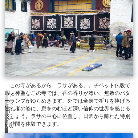
「この寺があるから、ラサがある」。チベット仏教で
最も神聖なこの寺では、香の香りが漂い、無数のバタ
ヤ
ーランプがゆらめきます。外では全身で祈りを捧げる
ム
巡礼者の姿に、息をのむほど深い信仰の世界を感じる
ド
でしょう。ラサの中心に位置し、日常から離れた特別
ク
な時間を体験できます。
湖