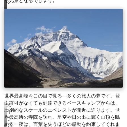
る光景となるでしょう。
プ
世界最高峰をこの目で見る―多くの旅人の夢です。登
山許可がなくても到達できるベースキャンプからは、
カ
圧倒的なスケールのエベレストが間近に迫ります。世
イ
界最高所の寺院を訪れ、星空や日の出に輝く山頂を眺
ラ
める一夜は、言葉を失うほどの感動を約束してくれま
ス