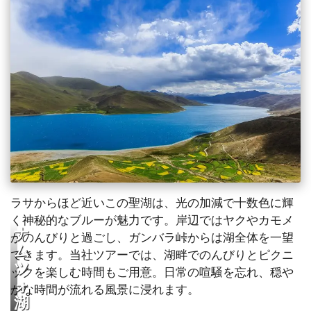
ラサからほど近いこの聖湖は、光の加減で十数色に輝
く神秘的なブルーが魅力です。岸辺ではヤクやカモメ
ナ
がのんびりと過ごし、ガンバラ峠からは湖全体を一望
ム
できます。当社ツアーでは、湖畔でのんびりとピクニ
ツ
ックを楽しむ時間もご用意。日常の喧騒を忘れ、穏や
ォ
かな時間が流れる風景に浸れます。
湖