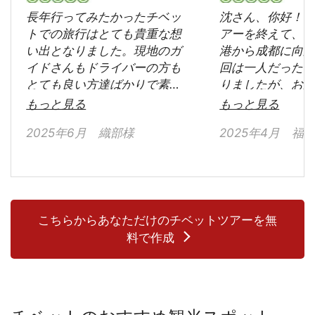
長年行ってみたかったチベッ
沈さん、你好！ 
トでの旅行はとても貴重な想
アーを終えて、
い出となりました。現地のガ
港から成都に向
イドさんもドライバーの方も
回は一人だった
とても良い方達ばかりで素晴
りましたが、お
らしい旅となりました。ガイ
ムーズで手続も
もっと見る
もっと見る
ドさんのTsewangさんはとて
行うことができ
2025年6月 織部様
2025年4月 福
も気さくで楽しい方で、色々
会社は、一人旅
とチベットの文化の事につい
なかったり、手
て教えていただき、大変勉強
たりしましたが
になりました。Tsewangさん
たお願いしてよ
をガイドさんに選んでいただ
また、現地でガ
き、ありがとうございまし
れた公さんは、
こちらからあなただけのチベットツアーを無
た。そして今まで写真やテレ
つ、日本語も流
料で作成
ビでしか観れなかった風景が
にガイドをして
実際に見れた事が感激でし
ったです。
た。西寧から拉薩への青蔵鉄
道も問題なく乗れましたし、