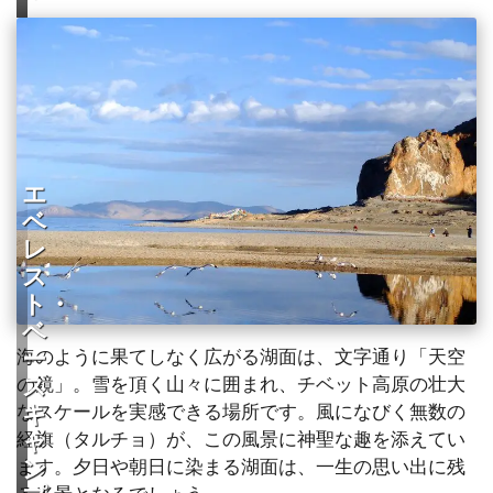
エ
ベ
レ
ス
ト・
ベ
海のように果てしなく広がる湖面は、文字通り「天空
ー
の鏡」。雪を頂く山々に囲まれ、チベット高原の壮大
ス
なスケールを実感できる場所です。風になびく無数の
キ
経旗（タルチョ）が、この風景に神聖な趣を添えてい
ャ
ます。夕日や朝日に染まる湖面は、一生の思い出に残
ン