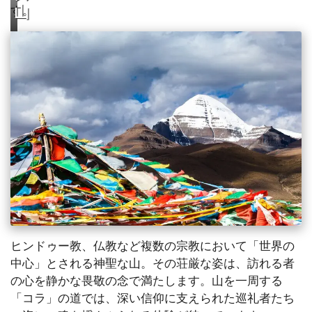
す。
山
ヒンドゥー教、仏教など複数の宗教において「世界の
中心」とされる神聖な山。その荘厳な姿は、訪れる者
の心を静かな畏敬の念で満たします。山を一周する
「コラ」の道では、深い信仰に支えられた巡礼者たち