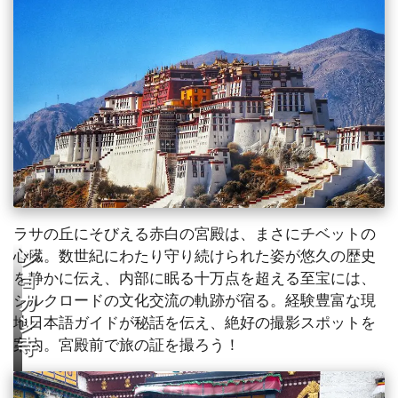
ラサの丘にそびえる赤白の宮殿は、まさにチベットの
心臓。数世紀にわたり守り続けられた姿が悠久の歴史
ジ
を静かに伝え、内部に眠る十万点を超える至宝には、
ョ
シルクロードの文化交流の軌跡が宿る。経験豊富な現
カ
地日本語ガイドが秘話を伝え、絶好の撮影スポットを
ン
案内。宮殿前で旅の証を撮ろう！
寺