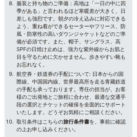
服装と持ち物のご準備：高地は「一日の中に四
季がある」と言われるほど寒暖差が大きく、日
差しも強烈です。朝夕の冷え込みに対応できる
よう、重ね着ができるセーターやフリース、防
風・防寒性の高いダウンジャケットなどのご準
備が必須です。また、帽子、サングラス、高
SPFの日焼け止めは、強力な紫外線からお肌と
目を守るために欠かせません。歩きやすい靴も
お忘れなく。
航空券・鉄道券の手配について: 日本からの国
際線、中国国内線、世界最高所を走る青藏鉄道
の手配も承っております。専任の担当が、お客
様のご出発地とご旅程に合わせ、最適な交通手
段の選択とチケットの確保を全面的にサポート
いたします。どうぞお気軽にご相談ください。
取引条件はこちらの
旅行条件書
を、事前に確認
の上お申し込みください。