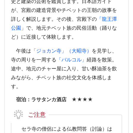
史と建築の芸術を鑑賞します。日本語ガイド
が、宮殿の建造背景やチベットの王朝の故事を
詳しく解説します。その後、宮殿下の
「龍王潭
公園」
で、地元チベット族の民俗活動（踊りな
ど）に近接して体験します。
午後は
「ジョカン寺」（大昭寺）
を見学し、
寺の周りを一周する
「バルコル」
経路を散策。
途中、地元のチャー屋に入り、甘い酥油茶を飲
みながら、チベット族の社交文化を体感しま
す。
宿泊：ラサタンカ酒店 ★★★★
ご注意
セラ寺の僧侶による仏教問答（討論）は