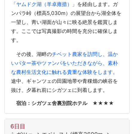
「ヤムドク湖（羊卓雍措）」
を経由します。ガ
ンパラ峠（標高5,030m）の展望台から湖全体を
一望し、靑い湖面が山々に映る絶景を鑑賞しま
す。ここでは写真撮影の時間を充分に確保しま
す。
その後、湖畔の
チベット農家を訪問し、温か
いバター茶やツァンパをいただきながら、素朴
な農村生活文化に触れる貴重な体験をします。
途中、ギャンツェの田園地帯や青稞畑の峡谷を
抜け、夕暮れ前にシガツェに到着します。
宿泊：シガツェ舍裏別院ホテル ★★★★
6日目