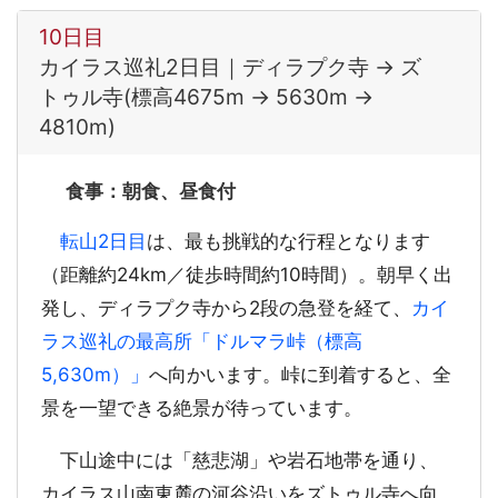
10日目
カイラス巡礼2日目｜ディラプク寺 → ズ
トゥル寺(標高4675m → 5630m →
4810m)
食事：朝食、昼食付
転山2日目
は、最も挑戦的な行程となります
（距離約24km／徒歩時間約10時間）。朝早く出
発し、ディラプク寺から2段の急登を経て、
カイ
ラス巡礼の最高所「ドルマラ峠（標高
5,630m）」
へ向かいます。峠に到着すると、全
景を一望できる絶景が待っています。
下山途中には「慈悲湖」や岩石地帯を通り、
カイラス山南東麓の河谷沿いをズトゥル寺へ向