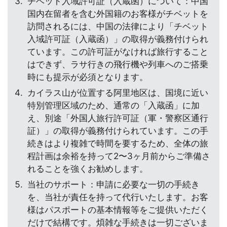
チベット入域許可証（入蔵函）について：中国
国内在留者を含む外国籍のお客様がチベットを
訪問されるには、中国の法律により「チベット
入域許可証（入蔵函）」の取得が義務付けられ
ています。この許可証がなければ旅行すること
はできず、ラサ行きの飛行機や列車へのご搭乗
時にも提示が必須となります。
カイラス山が位置する阿里地区は、国境に近い
特別管理区域のため、通常の「入蔵函」に加
え、別途「外国人旅行許可証（軍・警察区通行
証）」の取得が義務付けられています。この手
続きはより複雑で時間を要するため、全体の旅
程計画は余裕を持って2〜3ヶ月前からご準備さ
れることを強くお勧めします。
当社のサポート：申請に必要な一切の手続き
を、当社が責任を持って代行いたします。お客
様はパスポートの基本情報等をご提供いただく
だけで結構です。煩雑な手続きは一切ございま