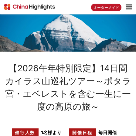
オーダーメイド
【2026午年特別限定】14日間
カイラス山巡礼ツアー～ポタラ
宮・エベレストを含む一生に一
度の高原の旅～
1名様より
毎日開催
催行人数
開催日程