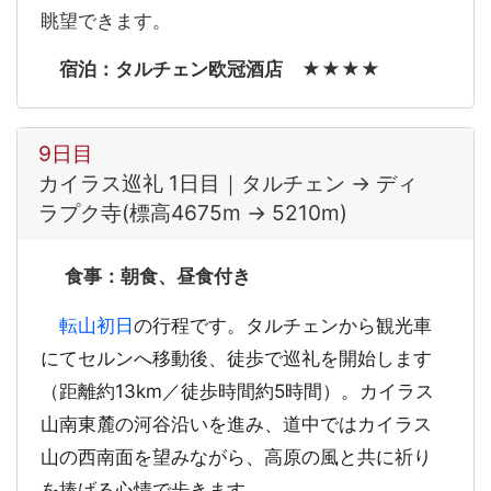
眺望できます。
宿泊：タルチェン欧冠酒店 ★★★★
9日目
カイラス巡礼 1日目｜タルチェン → ディ
ラプク寺(標高4675m → 5210m)
食事：朝食、昼食付き
転山初日
の行程です。タルチェンから観光車
にてセルンへ移動後、徒歩で巡礼を開始します
（距離約13km／徒歩時間約5時間）。カイラス
山南東麓の河谷沿いを進み、道中ではカイラス
山の西南面を望みながら、高原の風と共に祈り
を捧げる心情で歩きます。