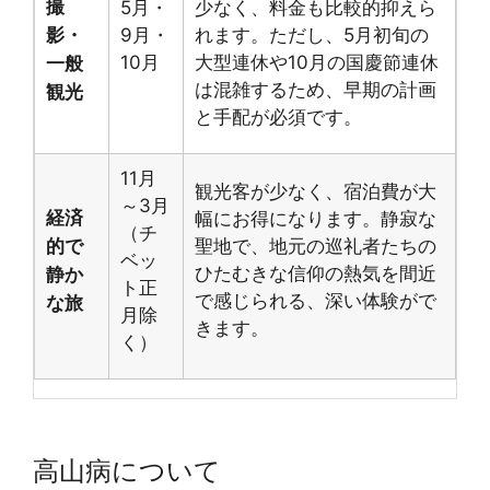
撮
5月・
少なく、料金も比較的抑えら
影・
9月・
れます。ただし、5月初旬の
10月
大型連休や10月の国慶節連休
一般
は混雑するため、早期の計画
観光
と手配が必須です。
11月
観光客が少なく、宿泊費が大
～3月
経済
幅にお得になります。静寂な
（チ
的で
聖地で、地元の巡礼者たちの
ベッ
ひたむきな信仰の熱気を間近
静か
ト正
で感じられる、深い体験がで
な旅
月除
きます。
く）
高山病について