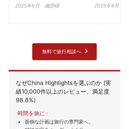
2025年6月 織部様
2025年4月 
会社は、一人旅
なかったり、手
たりしましたが
たお願いしてよ
また、現地でガ
れた公さんは、
つ、日本語も流
無料で旅行相談へ
にガイドをして
ったです。
なぜChina Highlightsを選ぶのか (実
績10,000件以上のレビュー、満足度
98.8%)
時間を旅に :
面倒な計画は旅行の専門家へ。