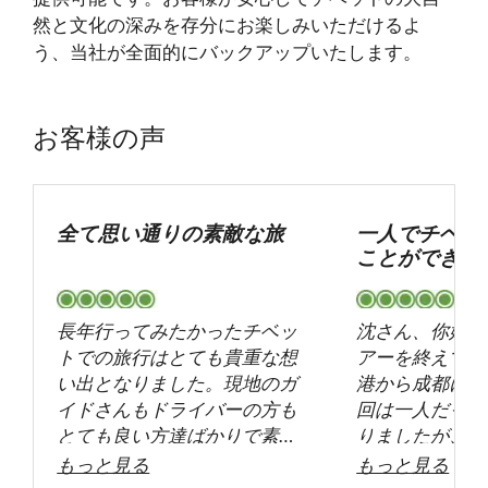
然と文化の深みを存分にお楽しみいただけるよ
う、当社が全面的にバックアップいたします。
お客様の声
全て思い通りの素敵な旅
一人でチベッ
ことができま
長年行ってみたかったチベッ
沈さん、你好！
トでの旅行はとても貴重な想
アーを終えて、
い出となりました。現地のガ
港から成都に向
イドさんもドライバーの方も
回は一人だった
とても良い方達ばかりで素晴
りましたが、お
らしい旅····
ムーズで手続も
もっと見る
もっと見る
行うことができ