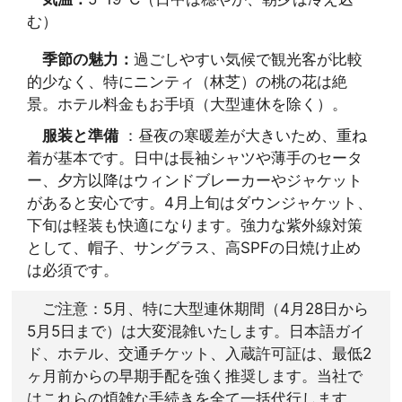
む）
季節の魅力：
過ごしやすい気候で観光客が比較
的少なく、特にニンティ（林芝）の桃の花は絶
景。ホテル料金もお手頃（大型連休を除く）。
服装と準備
：昼夜の寒暖差が大きいため、重ね
着が基本です。日中は長袖シャツや薄手のセータ
ー、夕方以降はウィンドブレーカーやジャケット
があると安心です。4月上旬はダウンジャケット、
下旬は軽装も快適になります。強力な紫外線対策
として、帽子、サングラス、高SPFの日焼け止め
は必須です。
ご注意：5月、特に大型連休期間（4月28日から
5月5日まで）は大変混雑いたします。日本語ガイ
ド、ホテル、交通チケット、入蔵許可証は、最低2
ヶ月前からの早期手配を強く推奨します。当社で
はこれらの煩雑な手続きを全て一括代行します。