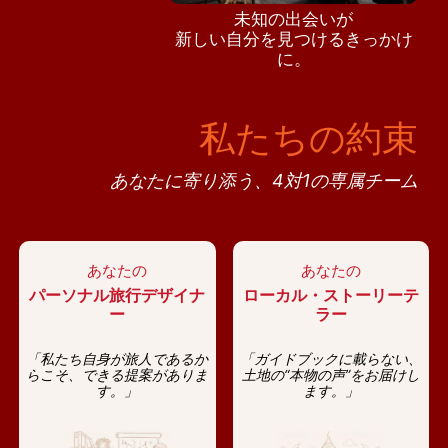
未知の出会いが
新しい自分を見つけるきっかけ
に。
私たちの約束
あなたに寄り添う、4対1の専属チーム
あなたの
あなたの
パーソナル旅行デザイナ
ローカル・ストーリーテ
ー
ラー
「私たち自身が旅人であるか
「ガイドブックに載らない、
らこそ、できる提案がありま
土地の“本物の声”をお届けし
す。」
ます。」