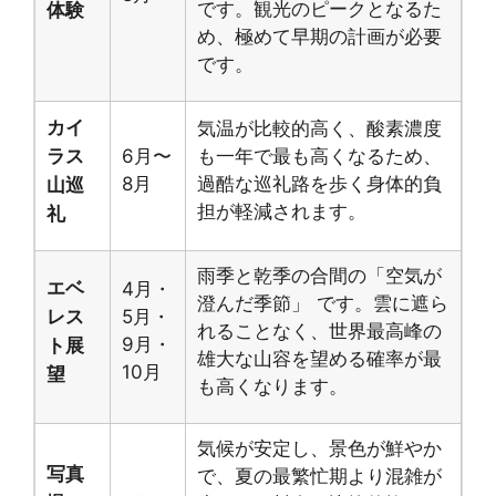
です。観光のピークとなるた
体験
め、極めて早期の計画が必要
です。
カイ
気温が比較的高く、酸素濃度
ラス
6月〜
も一年で最も高くなるため、
8月
過酷な巡礼路を歩く身体的負
山巡
担が軽減されます。
礼
雨季と乾季の合間の「空気が
エベ
4月・
澄んだ季節」 です。雲に遮ら
レス
5月・
れることなく、世界最高峰の
9月・
ト展
雄大な山容を望める確率が最
10月
望
も高くなります。
気候が安定し、景色が鮮やか
写真
で、夏の最繁忙期より混雑が