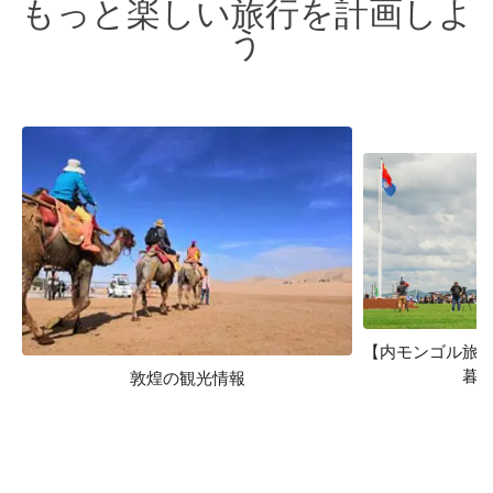
もっと楽しい旅行を計画しよ
う
【内モンゴル旅
暮
敦煌の観光情報