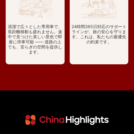
清潔で広々とした専用車で、
24時間365日対応のサポート
長距離移動も疲れません。途
ラインが、旅の安心を守りま
中で見つけた美しい景色で即
す。これは、私たちの最優先
座に停車可能 —— 道路の上
の約束です。
でも、安らぎの空間を提供し
ます。