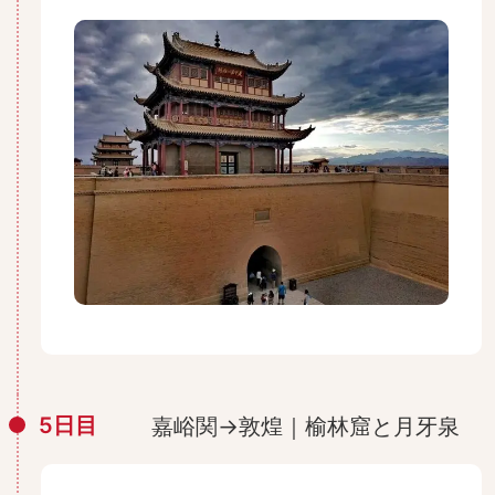
5日目
嘉峪関→敦煌｜榆林窟と月牙泉