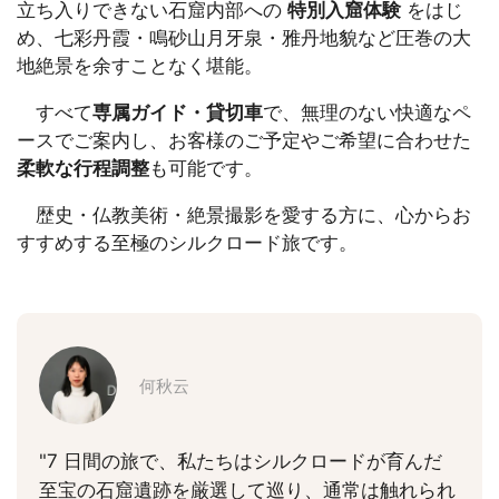
立ち入りできない石窟内部への
特別入窟体験
をはじ
め、七彩丹霞・鳴砂山月牙泉・雅丹地貌など圧巻の大
地絶景を余すことなく堪能。
すべて
専属ガイド・貸切車
で、無理のない快適なペ
ースでご案内し、お客様のご予定やご希望に合わせた
柔軟な行程調整
も可能です。
歴史・仏教美術・絶景撮影を愛する方に、心からお
すすめする至極のシルクロード旅です。
何秋云
"7 日間の旅で、私たちはシルクロードが育んだ
至宝の石窟遺跡を厳選して巡り、通常は触れられ