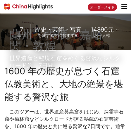
オーダーメイド
7
歴史・芸術・写真
14890元
蘭州・張掖・嘉峪
～
日間
を愛する方におすすめ
お一人様
関・敦煌
世界遺産と秘境石窟をめぐる贅沢なシルク
ロード旅 7日間
1600 年の歴史が息づく石窟
仏教美術と、大地の絶景を堪
能する贅沢な旅
このツアーは、世界遺産莫高窟をはじめ、炳霊寺石
窟や榆林窟などシルクロードが誇る秘蔵の石窟芸術
を、1600 年の歴史と共に巡る贅沢な7日間です。通常