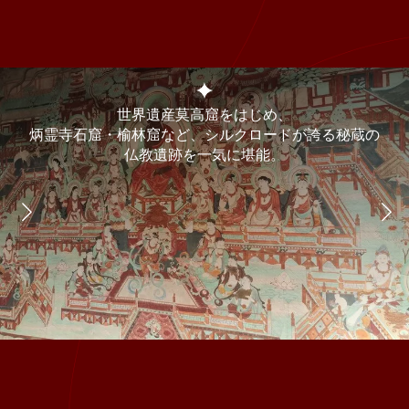
世界遺産莫高窟をはじめ、
炳霊寺石窟・榆林窟など、シルクロードが誇る秘蔵の
仏教遺跡を一気に堪能。