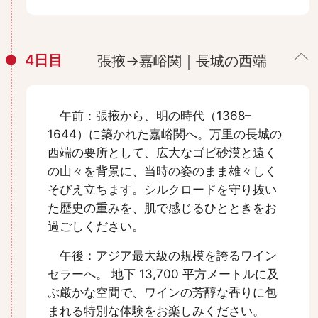
4日目
張掖→嘉峪関｜長城の西端
午前：張掖から、明の時代（1368–
1644）に築かれた嘉峪関へ。万里の長城の
西端の要所として、広大なゴビ砂漠と遠く
の山々を背景に、当時の姿のまま雄々しく
そびえ立ちます。シルクロードを守り抜い
た歴史の重みを、肌で感じるひとときをお
過ごしください。
午後：アジア最大級の規模を誇るワイン
セラーへ。 地下 13,700 平方メートルに及
ぶ厳かな空間で、ワインの芳醇な香りに包
まれる特別な体験をお楽しみください。