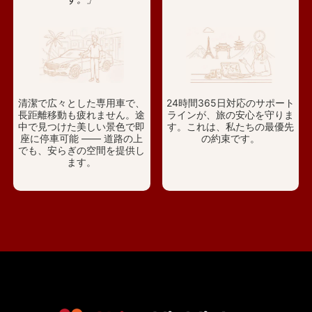
清潔で広々とした専用車で、
24時間365日対応のサポート
長距離移動も疲れません。途
ラインが、旅の安心を守りま
中で見つけた美しい景色で即
す。これは、私たちの最優先
座に停車可能 —— 道路の上
の約束です。
でも、安らぎの空間を提供し
ます。