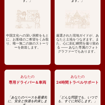
す。」
ます。」
中国文化への深い洞察をもと
厳選された現地ガイドが、あ
に、お客様のご希望をくみ取
なたと土地をつなぎます。ま
り、唯一無二の旅のストーリ
た、心に刻む瞬間を撮り留め
ーを創造します。
る —— あなた専属のフォト
グラファーでもあります。
あなたの
あなたの
専用ドライバー＆車両
24時間トラベルサポート
「あなたのペースを最優先
「どんな問題でも、いつで
に、安全と快適を約束しま
も、すぐに対応します。」
す。」