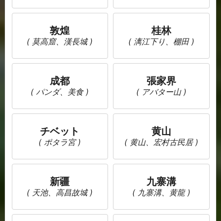
敦煌
桂林
( 莫高窟、漢長城 )
( 漓江下り、棚田 )
成都
張家界
( パンダ、美食 )
( アバター山 )
チベット
黄山
( ポタラ宮 )
( 黄山、宏村古民居 )
新疆
九寨溝
( 天池、高昌故城 )
( 九寨溝、黄龍 )