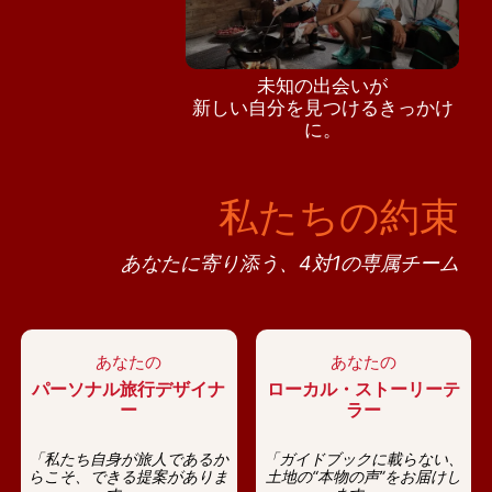
未知の出会いが
新しい自分を見つけるきっかけ
に。
私たちの約束
あなたに寄り添う、4対1の専属チーム
あなたの
あなたの
パーソナル旅行デザイナ
ローカル・ストーリーテ
ー
ラー
「私たち自身が旅人であるか
「ガイドブックに載らない、
らこそ、できる提案がありま
土地の“本物の声”をお届けし