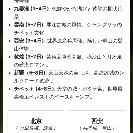
奇峰群
九寨溝 (3–4日)
: 色鮮やかな湖水と黄龍の棚状絶
景…
雲南 (5–7日)
: 麗江古城の風情、シャングリラの
チベット文化…
西安 (3–4日)
: 世界遺産兵馬俑、険しい崋山の登
山体験…
敦煌 (3–7日)
: 芸術宝庫莫高窟、鳴沙山と月牙泉
の砂漠ロマン…
新疆（5–8日)
: 天山天池の美しさ、高昌故城のシ
ルクロード遺跡…
チベット (4–8日)
: 天空の城・ポタラ宮、世界最
高峰エベレストのベースキャンプ…
北京
西安
( 万里長城、故宮 )
( 兵馬俑、崋山 )