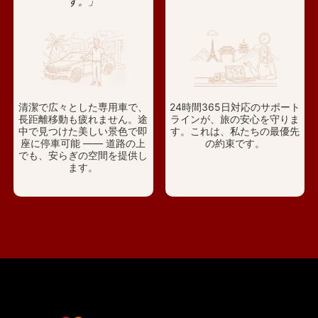
す。」
清潔で広々とした専用車で、
24時間365日対応のサポート
長距離移動も疲れません。途
ラインが、旅の安心を守りま
中で見つけた美しい景色で即
す。これは、私たちの最優先
座に停車可能 —— 道路の上
の約束です。
でも、安らぎの空間を提供し
ます。