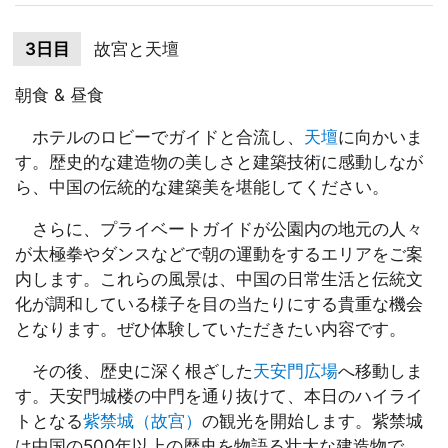
3日目
故宮と天壇
朝食 & 昼食
ホテルのロビーでガイドと合流し、
天壇
に向かいま
す。歴史的な建造物の美しさと建築技術に感動しなが
ら、中国の伝統的な建築美を堪能してください。
さらに、プライベートガイドが公園内の地元の人々
が太極拳やダンスなどで朝の運動をするエリアをご案
内します。これらの風景は、中国の日常生活と伝統文
化が調和している様子を目の当たりにする貴重な機会
となります。ぜひ体験していただきたい内容です。
その後、歴史に深く根ざした
天安門広場
へ移動しま
す。天安門城楼の中門を通り抜けて、本日のハイライ
トとなる
紫禁城（故宫）
の観光を開始します。紫禁城
は中国の500年以上の歴史を物語る壮大な建造物で、