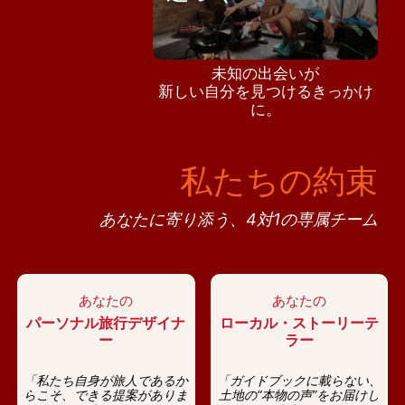
未知の出会いが
新しい自分を見つけるきっかけ
に。
私たちの約束
あなたに寄り添う、4対1の専属チーム
あなたの
あなたの
パーソナル旅行デザイナ
ローカル・ストーリーテ
ー
ラー
「私たち自身が旅人であるか
「ガイドブックに載らない、
らこそ、できる提案がありま
土地の“本物の声”をお届けし