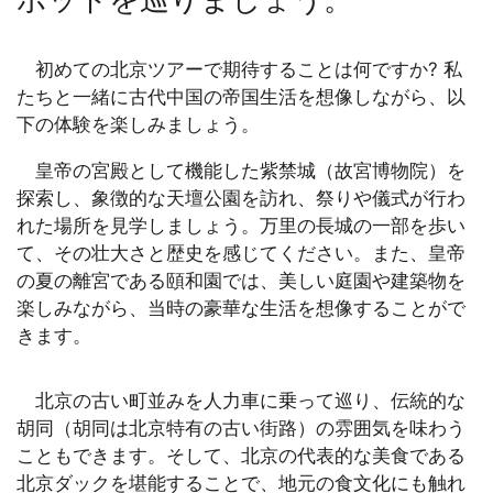
初めての北京ツアーで期待することは何ですか? 私
たちと一緒に古代中国の帝国生活を想像しながら、以
下の体験を楽しみましょう。
皇帝の宮殿として機能した紫禁城（故宮博物院）を
探索し、象徴的な天壇公園を訪れ、祭りや儀式が行わ
れた場所を見学しましょう。万里の長城の一部を歩い
て、その壮大さと歴史を感じてください。また、皇帝
の夏の離宮である頤和園では、美しい庭園や建築物を
楽しみながら、当時の豪華な生活を想像することがで
きます。
北京の古い町並みを人力車に乗って巡り、伝統的な
胡同（胡同は北京特有の古い街路）の雰囲気を味わう
こともできます。そして、北京の代表的な美食である
北京ダックを堪能することで、地元の食文化にも触れ