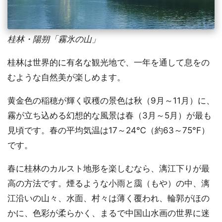
桂林・陽朔「霧氷の山」
桂林は世界的に有名な観光地で、一年を通して息をの
むような自然美が楽しめます。
黄金色の稲穂が輝く収穫の景色は秋（9月～11月）に、
霧が立ち込める幻想的な風景は春（3月～5月）が最も
見頃です。春の平均気温は17～24℃（約63～75°F）
です。
春に桂林のカルスト地形を楽しむなら、漓江下りが最
高の方法です。煙るような小雨と靄（もや）の中、漓
江沿いの山々、水面、村々は薄く覆われ、輪郭がほの
かに、色彩が柔らかく、まるで中国山水画の世界に迷