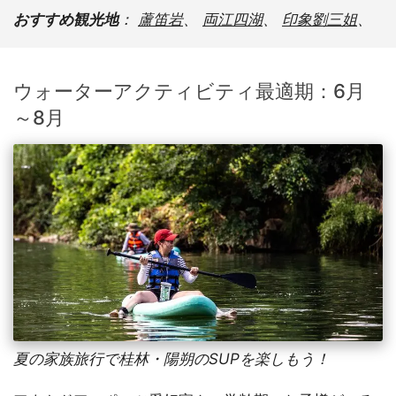
おすすめ観光地
：
蘆笛岩
、
両江四湖
、
印象劉三姐
、
ウォーターアクティビティ最適期：6月
～8月
夏の家族旅行で桂林・陽朔のSUPを楽しもう！