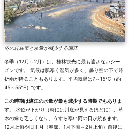
冬の桂林市と水量が減少する漓江
冬季（12月～2月）は、桂林観光に最も適さないシー
ズンです。 気候は肌寒く湿気が多く、曇り空の下で時
折雨が降ることもあります。平均気温は7～15℃（約
45～55°F）です。
この時期は漓江の水量が最も減少する時期でもありま
す
。 水位が下がり（時には川底が見えるほどに）、草
木の緑も乏しくなり、うすら寒い雨の日が続きます。
12月上旬や旧正月（春節、1月下旬～2月上旬）前後に