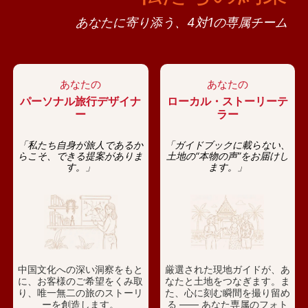
あなたに寄り添う、4対1の専属チーム
あなたの
あなたの
パーソナル旅行デザイナ
ローカル・ストーリーテ
ー
ラー
「私たち自身が旅人であるか
「ガイドブックに載らない、
らこそ、できる提案がありま
土地の“本物の声”をお届けし
す。」
ます。」
中国文化への深い洞察をもと
厳選された現地ガイドが、あ
に、お客様のご希望をくみ取
なたと土地をつなぎます。ま
り、唯一無二の旅のストーリ
た、心に刻む瞬間を撮り留め
ーを創造します。
る —— あなた専属のフォト