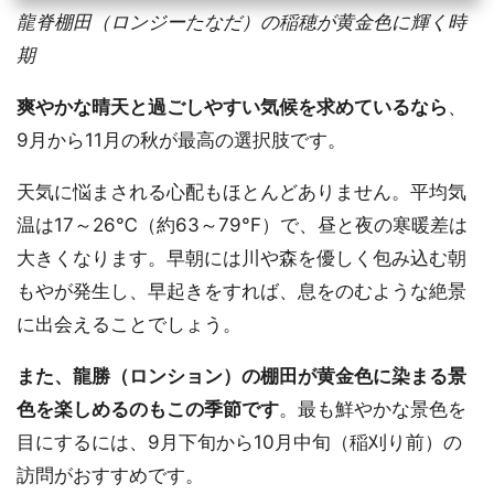
龍脊棚田（ロンジーたなだ）の稲穂が黄金色に輝く時
期
爽やかな晴天と過ごしやすい気候を求めているなら
、
9月から11月の秋が最高の選択肢です。
天気に悩まされる心配もほとんどありません。平均気
温は17～26℃（約63～79°F）で、昼と夜の寒暖差は
大きくなります。早朝には川や森を優しく包み込む朝
もやが発生し、早起きをすれば、息をのむような絶景
に出会えることでしょう。
また、龍勝（ロンション）の棚田が黄金色に染まる景
色を楽しめるのもこの季節です
。最も鮮やかな景色を
目にするには、9月下旬から10月中旬（稲刈り前）の
訪問がおすすめです。