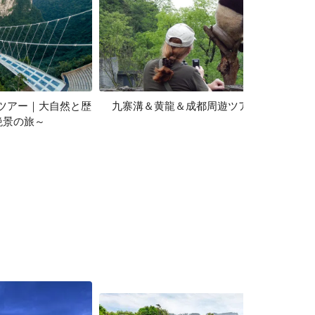
城ツアー｜大自然と歴
九寨溝＆黄龍＆成都周遊ツアー 4日間
絶景の旅～