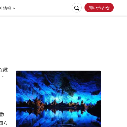
問い合わせ
社情報
な鍾
子
リスポンシブルト
お客様の声
ラベル
張家界
桂林
数
知ら