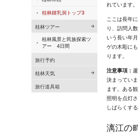
れています。
桂林鍾乳洞トップ3
ここは長年に
桂林ツアー
り、訪問人数
いう長い年月
桂林風景と民族探索ツ
アー 4日間
ゲの木彫にも
ります。
旅行予約
注意事項：
蘆
桂林天気
決まっていま
旅行道具箱
ます。ある観
照明を点灯さ
しばらくする
漓江の