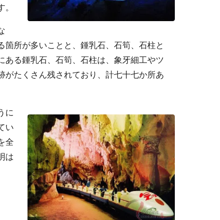
す。
な
る箇所が多いことと、鍾乳石、石筍、石柱と
にある鍾乳石、石筍、石柱は、象牙細工やツ
跡がたくさん残されており、計七十七か所あ
うに
てい
を全
明は