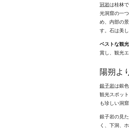
冠岩
は桂林で
光洞窟の一つ
め、内部の景
す。石は美し
ベストな観光
賞し、観光エ
陽朔よ
銀子岩
は銀色
観光スポット
も珍しい洞窟
銀子岩の見た
く、下洞、ホ