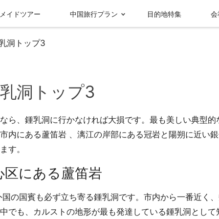
メイドツアー
中国旅行プラン
目的地特集
会
乳洞トップ3
乳洞トップ3
なら、鍾乳洞に行かなければ大損です。最も美しい典型的
市内にある蘆笛岩 、漓江の岸部にある冠岩と陽朔に近い銀
ます。
受賞実績＆メディ
グループ情報
ア報
心区にある蘆笛岩
九寨溝
成都
外国の国賓も必ず立ち寄る鍾乳洞です。市内から一番近く、
中でも、カルストの地形が最も発達している鍾乳洞として