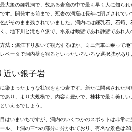
最大級の鍾乳洞で、数ある岩窟の中で最も早く人に知られ
です。開発する前まで、冠岩の洞窟は長年に閉ざされてい
色がそのまま残されていました。洞内には鍾乳石、石筍、
く、地下川と滝も立派で、水景は動態であれ静態であれ人
方法：
漓江下り歩いて観光するほか、ミニ汽車に乗って地
レベータで洞内壁を観るといったいろいろな選択肢があり
り近い銀子岩
に染まったような壮観をもつ岩です。新たに開発された洞
であり、より大規模で、内容も豊かで、桂林で最も美しい
といえるでしょう。
目はいまいちですが、洞内のいくつかのスポットは非常に
ール、上洞の三つの部分に分かれており、有名な景色は28