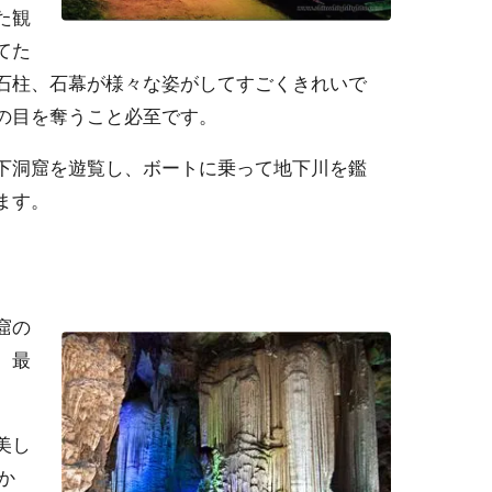
た観
てた
石柱、石幕が様々な姿がしてすごくきれいで
の目を奪うこと必至です。
下洞窟を遊覧し、ボートに乗って地下川を鑑
ます。
窟の
、最
美し
か