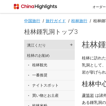
オーダー
中国旅行
旅行ガイド
桂林旅行
桂林鍾
桂林鍾乳洞トップ3
会社情報
桂林鍾
漓江くだり
桂林のお勧め
桂林に訪れた
桂林観光
乳洞として、
岩が挙げられ
一番推奨
私たちについて
桂林中
チベット
西安
ナイトスポット
買い物とお土産
蘆笛岩
は諸
ある鍾乳洞の
桂林米粉