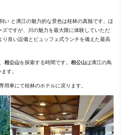
い と漓江の魅力的な景色は桂林の真髄です。ほ
ーズですが、川の魅力を最大限に体験していただ
より良い設備とビュッフェ式ランチを備えた最高
、
相公山
を探索する時間です。
相公山
は漓江の鳥
います。
専用車にて桂林のホテルに戻ります。