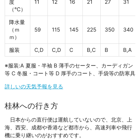
度
11
12
16
21
27
31
（℃）
降水量
（ｍ
59
115
145
225
350
340
ｍ）
服装
C,D
C,D
C
B,C
B
B,A
※服装:A 夏服・半袖 B 薄手のセーター、カーディガン
等 C 冬服・コート等 D 厚手のコート、手袋等の防寒具
詳しいの天気予報を見る
桂林への行き方
日本からの直行便は運航していないので、北京、上
海、西安、成都や香港など都市から、高速列車や飛行
機に乗り継いのがおすすめです。