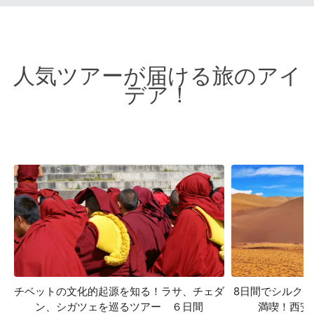
人気ツアーが届ける旅のアイ
デア！
8日間でシルク
チベットの文化的起源を知る！ラサ、チェダ
満喫！西安
ン、シガツェを巡るツアー ６日間