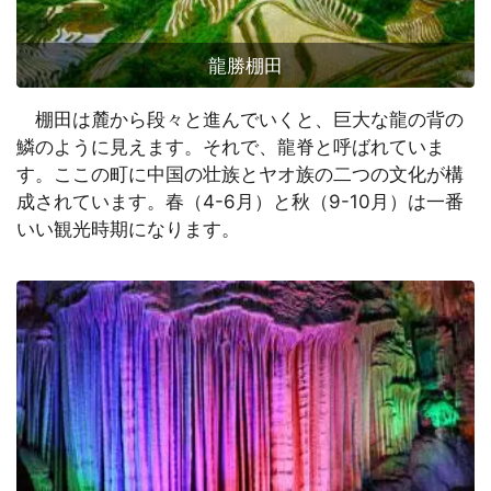
龍勝棚田
棚田は麓から段々と進んでいくと、巨大な龍の背の
鱗のように見えます。それで、龍脊と呼ばれていま
す。ここの町に中国の壮族とヤオ族の二つの文化が構
成されています。春（4-6月）と秋（9-10月）は一番
いい観光時期になります。