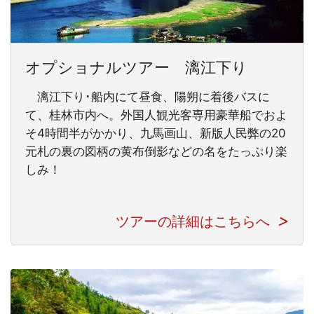
オプショナルツアー 漓江下り
漓江下り･船内にて昼食、陽朔に着後バスに
て、桂林市内へ。外国人観光客専用豪華船でおよ
そ4時間半がかかり、九馬画山、新版人民弊の20
元札の裏の図柄の黄布倒影などの名をたっぷり楽
しみ！
ツアーの詳細はこちらへ