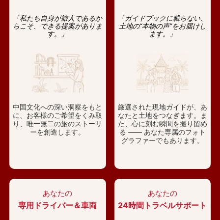
「私たち自身が旅人であるか
「ガイドブックに載らない、
らこそ、できる提案がありま
土地の“本物の声”をお届けし
す。」
ます。」
中国文化への深い洞察をもと
厳選された現地ガイドが、あ
に、お客様のご希望をくみ取
なたと土地をつなぎます。ま
り、唯一無二の旅のストーリ
た、心に刻む瞬間を撮り留め
ーを創造します。
る —— あなた専属のフォト
グラファーでもあります。
あなたの
あなたの
専用ドライバー＆車両
24時間トラベルサポート