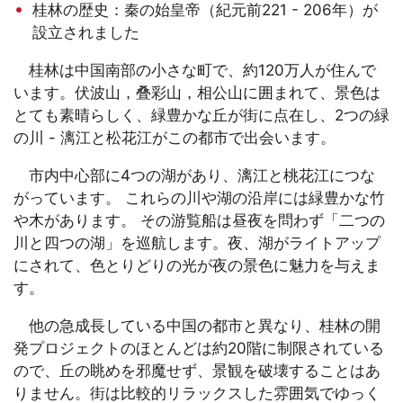
桂林の歴史：秦の始皇帝（紀元前221 - 206年）が
設立されました
桂林は中国南部の小さな町で、約120万人が住んで
います。伏波山，叠彩山，相公山に囲まれて、景色は
とても素晴らしく、緑豊かな丘が街に点在し、2つの緑
の川 - 漓江と松花江がこの都市で出会います。
市内中心部に4つの湖があり、漓江と桃花江につな
がっています。 これらの川や湖の沿岸には緑豊かな竹
や木があります。 その游覧船は昼夜を問わず「二つの
川と四つの湖」を巡航します。夜、湖がライトアップ
にされて、色とりどりの光が夜の景色に魅力を与えま
す。
他の急成長している中国の都市と異なり、桂林の開
発プロジェクトのほとんどは約20階に制限されている
ので、丘の眺めを邪魔せず、景観を破壊することはあ
りません。街は比較的リラックスした雰囲気でゆっく