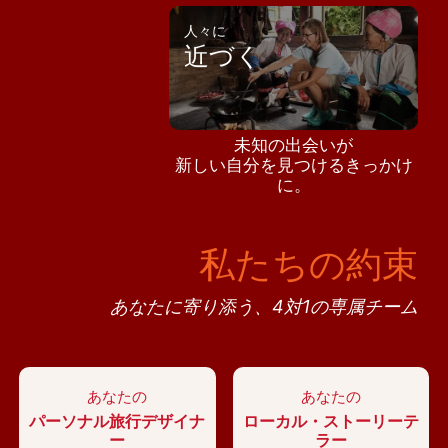
人々に
近づく
未知の出会いが
新しい自分を見つけるきっかけ
に。
私たちの約束
あなたに寄り添う、4対1の専属チーム
あなたの
あなたの
パーソナル旅行デザイナ
ローカル・ストーリーテ
ー
ラー