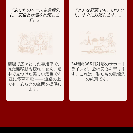
「あなたのペースを最優先
「どんな問題でも、いつで
に、安全と快適を約束しま
も、すぐに対応します。」
す。」
清潔で広々とした専用車で、
24時間365日対応のサポート
長距離移動も疲れません。途
ラインが、旅の安心を守りま
中で見つけた美しい景色で即
す。これは、私たちの最優先
座に停車可能 —— 道路の上
の約束です。
でも、安らぎの空間を提供し
ます。