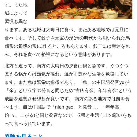
す。また地
域によって
習慣も異な
ります。ある地域は大晦日に食べ、またある地域では元旦に
食べます。そして餃子を元宝の形(清の時代から用いられた馬
蹄形の銀塊の形)に作るところもあります。餃子には幸運を包
み、それを食べて裕福になるという意味があります。
北方と違って、南方の大晦日の夕食は鍋と魚です。ぐつぐつ
煮える鍋からは熱気が溢れ、温かく豊かな生活を象徴してい
ます。また魚は繁栄の象徴であり、「魚」の中国語発音yuが
「余」という字の発音と同じため“吉庆有余、年年有余”という
成語を連想させ縁起が良いです。 南方のある地方では餅を食
べます。餅は中国語で「nian gao」と発音し、「年年高」
(年々、上がる)と同じ発音なので、収穫と生活向上の願いをも
って食べられています。
春晩を見ること