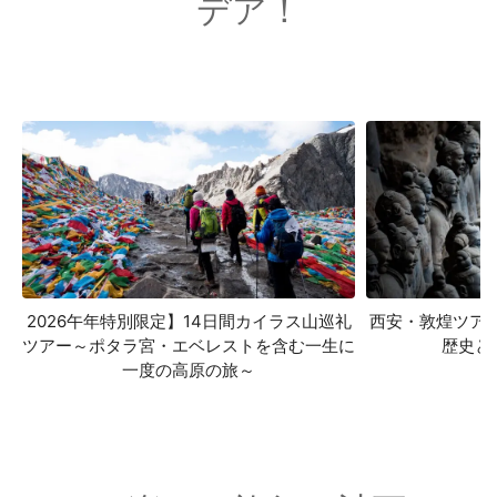
デア！
2026午年特別限定】14日間カイラス山巡礼
西安・敦煌ツア
ツアー～ポタラ宮・エベレストを含む一生に
歴史と
一度の高原の旅～