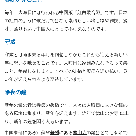
毎年、大晦日には行われる中国版「紅白歌合戦」です。日本
の紅白のように歌だけではなく素晴らしい出し物や雑技、漫
才、踊りもあり中国人にとって不可欠なものです。
守歳
守歳とは過ぎ去る年月を回想しながらこれから迎える新しい
年に想いを馳せることです。大晦日に家族みんなそろって集
まり、年越しをします。すべての災禍と疫病を追い払い、良
い年が迎えられるよう期待しています。
除夜の鐘
新年の鐘の音は春節の象徴です。人々は大晦日に大きな鐘の
ある広場に集まり、新年を迎えます。近年では山のお寺 に上
り、新年の鐘を聞く人もいます。
中国東部にある江蘇省
蘇州
にある
寒山寺
の鐘はとても有名で