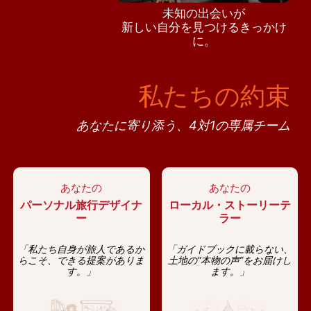
未知の出会いが
新しい自分を見つけるきっかけ
に。
私たちの約束
あなたに寄り添う、4対1の専属チーム
あなたの
あなたの
パーソナル旅行デザイナ
ローカル・ストーリーテ
ー
ラー
「私たち自身が旅人であるか
「ガイドブックに載らない、
らこそ、できる提案がありま
土地の“本物の声”をお届けし
す。」
ます。」