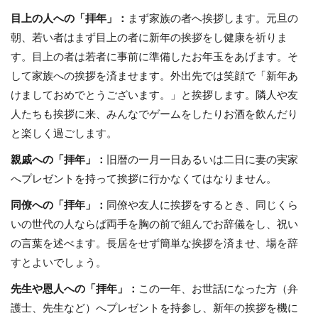
目上の人への「拝年」：
まず家族の者へ挨拶します。元旦の
朝、若い者はまず目上の者に新年の挨拶をし健康を祈りま
す。目上の者は若者に事前に準備したお年玉をあげます。そ
して家族への挨拶を済ませます。外出先では笑顔で「新年あ
けましておめでとうございます。」と挨拶します。隣人や友
人たちも挨拶に来、みんなでゲームをしたりお酒を飲んだり
と楽しく過ごします。
親戚への「拝年」：
旧暦の一月一日あるいは二日に妻の実家
へプレゼントを持って挨拶に行かなくてはなりません。
同僚への「拝年」：
同僚や友人に挨拶をするとき、同じくら
いの世代の人ならば両手を胸の前で組んでお辞儀をし、祝い
の言葉を述べます。長居をせず簡単な挨拶を済ませ、場を辞
すとよいでしょう。
先生や恩人への「拝年」：
この一年、お世話になった方（弁
護士、先生など）へプレゼントを持参し、新年の挨拶を機に