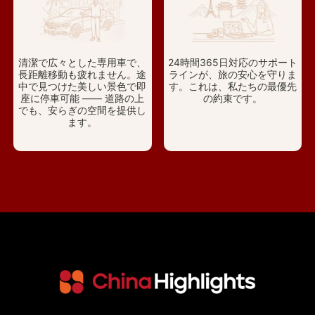
清潔で広々とした専用車で、
24時間365日対応のサポート
長距離移動も疲れません。途
ラインが、旅の安心を守りま
中で見つけた美しい景色で即
す。これは、私たちの最優先
座に停車可能 —— 道路の上
の約束です。
でも、安らぎの空間を提供し
ます。