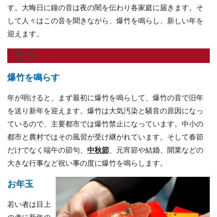
す。大晦日に鐘の音は夜の闇を伝わり各家庭に届きます。そ
して人々はこの音を聞きながら、爆竹を鳴らし、新しい年を
迎えます。
元日
爆竹を鳴らす
年が明けると、まず最初に爆竹を鳴らして、爆竹の音で旧年
を送り新年を迎えます。爆竹は大気汚染と騒音の原因になっ
ているので、主要都市では爆竹禁止になっています。中小の
都市と農村ではその風習が受け継がれています。そして春節
だけでなく端午の節句、
中秋節
、元宵節や結婚、開業などの
大きな行事など祝い事の度に爆竹を鳴らします。
お年玉
若い者は目上