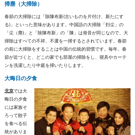
掃塵（大掃除）
春節の大掃除には「除陳布新(古いものを片付け、新たにす
る)」といった意味があります。中国語の大掃除「扫尘」の
「尘（塵)」と「除陳布新」の「陳」は発音が同じなので、大
掃除はすべての不祥、不運を一掃するとされています。春節
の前に大掃除をすることは中国の伝統的習慣です。毎年、春
節が近づくと、どこの家でも部屋の掃除をし、寝具やカーテ
ンを洗濯したり中庭を掃いたりします。
大晦日の夕食
北京
では大
晦日の夕食
には家族そ
ろって餃子
を食べる伝
統がありま