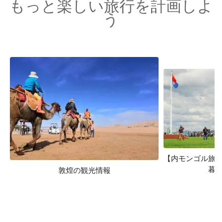
もっと楽しい旅行を計画しよ
う
【内モンゴル旅
暮
敦煌の観光情報