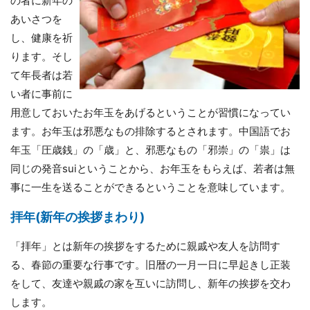
の者に新年の
あいさつを
し、健康を祈
ります。そし
て年長者は若
い者に事前に
用意しておいたお年玉をあげるということが習慣になってい
ます。お年玉は邪悪なもの排除するとされます。中国語でお
年玉「圧歳銭」の「歳」と、邪悪なもの「邪崇」の「祟」は
同じの発音suiということから、お年玉をもらえば、若者は無
事に一生を送ることができるということを意味しています。
拝年(新年の挨拶まわり)
「拝年」とは新年の挨拶をするために親戚や友人を訪問す
る、春節の重要な行事です。旧暦の一月一日に早起きし正装
をして、友達や親戚の家を互いに訪問し、新年の挨拶を交わ
します。