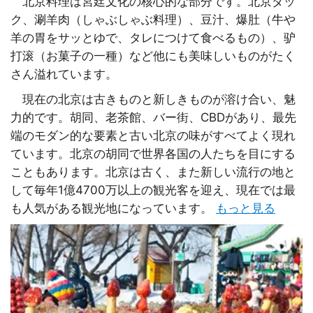
北京料理は宮廷文化の核心的な部分です。北京ダッ
ク、涮羊肉（しゃぶしゃぶ料理）、豆汁、爆肚（牛や
羊の胃をサッとゆで、タレにつけて食べるもの）、驴
打滚（お菓子の一種）など他にも美味しいものがたく
さん溢れています。
現在の北京は古きものと新しきものが溶け合い、魅
力的です。胡同、老茶館、バー街、CBDがあり、最先
端のモダン的な要素と古い北京の味がすべてよく現れ
ています。北京の胡同で世界各国の人たちを目にする
こともあります。北京は古く、また新しい流行の地と
して毎年1億4700万以上の観光客を迎え、現在では最
も人気がある観光地になっています。
もっと見る