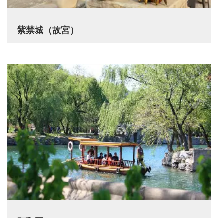
紫禁城（故宮）