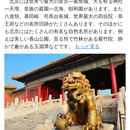
北京には世界で最大の皇宮―紫禁城、天を祭る神社
―天壇、皇族の庭園―北海、頤和園があります。また
八達領、慕田峪、司馬台長城、世界最大の四合院・恭
王府などの名所旧跡がたくさんあります。そのほかに
も北京にはたくさんの有名な自然名所があります。例
えば美しい香山公園、至る所で竹林がある紫竹院、静
かで趣がある玉淵潭などです。
もっと見る