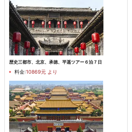
歴史三都市、北京、承徳、平遥ツアー６泊７日
料金:
10869元 より