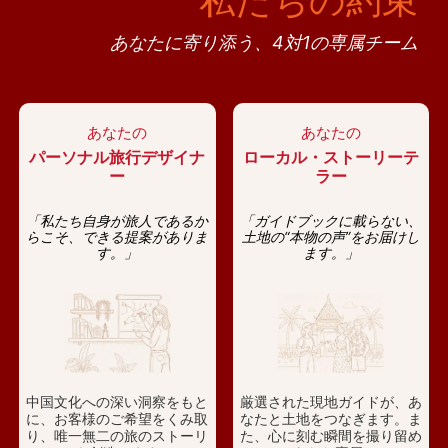
私たちの約束
あなたに寄り添う、4対1の専属チーム
あなたの
あなたの
パーソナル旅行デザイナ
ローカル・ストーリーテ
ー
ラー
「私たち自身が旅人であるか
「ガイドブックに載らない、
らこそ、できる提案がありま
土地の“本物の声”をお届けし
す。」
ます。」
中国文化への深い洞察をもと
厳選された現地ガイドが、あ
に、お客様のご希望をくみ取
なたと土地をつなぎます。ま
り、唯一無二の旅のストーリ
た、心に刻む瞬間を撮り留め