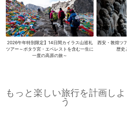
2026午年特別限定】14日間カイラス山巡礼
西安・敦煌ツア
ツアー～ポタラ宮・エベレストを含む一生に
歴史と
一度の高原の旅～
もっと楽しい旅行を計画しよ
う