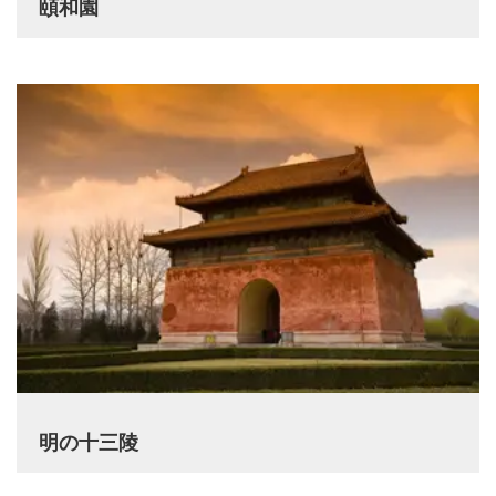
頤和園
明の十三陵