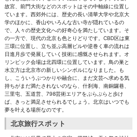
故宮、前門大街などのスポットはその中軸線に位置し
ています。西郊外には、歴史の長い清華大学や北京大
学のほかに、香山やいろんな古い寺が隠れているの
で、人々の歴史文化への好奇心を満たしています。そ
の一方で、現代の北京も色とりどりです。CBD区は東
三環に位置し、立ち並ぶ高層ビルや逆巻く車の流れは
日進月歩で発展していく技術に感慨させられます。オ
リンピック会場は北四環に位置しています。鳥の巣と
水立方は北京市の新しいシンボルになりました。も
し、こういうぶつかりや融合に、まだ文芸へ求める気
持ちがまだ満たされないのなら、什刹海、南銅鑼巷、
三里屯、五道営、798芸術エリアをぶらぶらと歩け
ば、きっと満足させられるでしょう。北京はいつでも
夢を叶える場所なのです。
北京旅行スポット