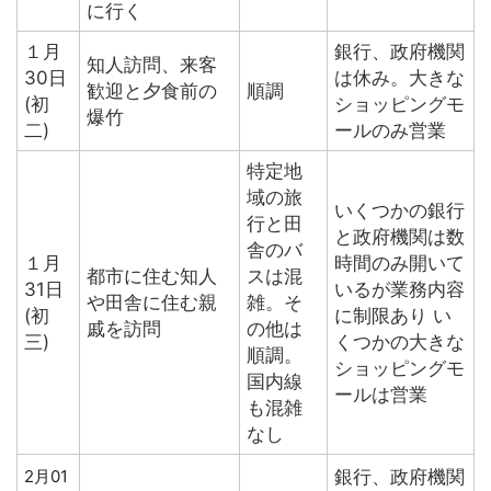
に行く
１月
銀行、政府機関
知人訪問、来客
30日
は休み。大きな
歓迎と夕食前の
順調
(初
ショッピングモ
爆竹
二)
ールのみ営業
特定地
域の旅
いくつかの銀行
行と田
と政府機関は数
舎のバ
１月
時間のみ開いて
都市に住む知人
スは混
31日
いるが業務内容
や田舎に住む親
雑。そ
(初
に制限あり い
戚を訪問
の他は
三)
くつかの大きな
順調。
ショッピングモ
国内線
ールは営業
も混雑
なし
2月01
銀行、政府機関