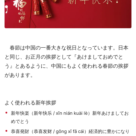
春節は中国の一番大きな祝日となっています。日本
と同じ、お正月の挨拶として『あけましておめでと
う』とあるように、中国にもよく使われる春節の挨拶
があります。
よく使われる新年挨拶
新年快楽（新年快乐 / xīn nián kuài lè）新年あけましてお
めでとう
恭喜発財（恭喜发财 / gōng xǐ fā cái）経済的に豊かになり