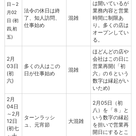
は開いているが
日～2
法令の休日は終
業務内容と営業
月02
了、知人訪問、
混雑
時間に制限あ
日 (初
仕事始め
り。多くの店は
四,初
オープンしてい
五)
る。
ほどんどの店や
2月
会社はこの日に
03日
多くの人はこの
営業再開(「初
混雑
(初
日が仕事始め
六」の６という
六)
数字は縁起がい
いため)
2月
2月05日（初
04日
八）を「８」と
～2月
ターンラッシ
いう数字の縁起
12日
大混雑
ュ、元宵節
を担いで営業再
(初七
開日にするとこ
～十