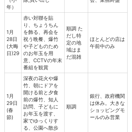
（小
除,買い出し
会、業務終盤
年）
赤い対聯を貼
り、ちょうちん
順調 た
1月
を飾る、再会を
だし特
28日
祝う晩餐、爆竹
ほとんどの店は
定の地
(大晦
や子どものため
午前中のみ
域はま
日)29
のお年玉を用
だ混雑
意、CCTVの年末
番組を観賞
深夜の花火や爆
竹、朝にドアを
開ける前と夕食
1月
銀行、政府機関
前の爆竹、知人
29日
は休み。大きな
訪問、子どもに
順調
(春
ショッピングモ
お年玉を渡す、
節)
ールのみ営業
家でゆっくりす
る、公園へ散歩