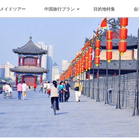
メイドツアー
中国旅行プラン
目的地特集
会
受賞実績＆メディ
グループ情報
ア報
九寨溝
成都