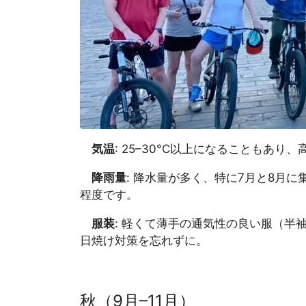
気温
: 25–30°C以上になることもあり
降雨量
: 降水量が多く、特に7月と8月に
程度です。
服装
: 軽くて薄手の通気性の良い服（半
日焼け対策を忘れずに。
秋（9月–11月）