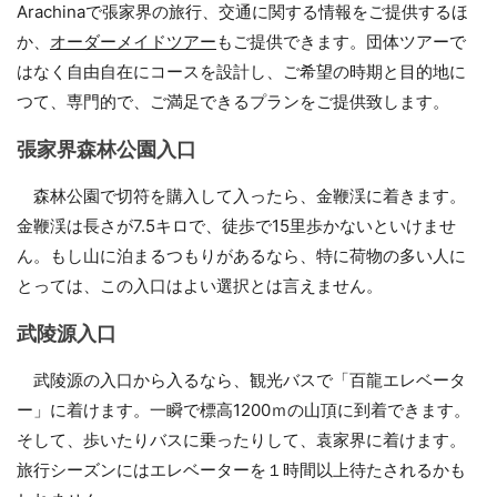
Arachinaで張家界の旅行、交通に関する情報をご提供するほ
か、
オーダーメイドツアー
もご提供できます。団体ツアーで
はなく自由自在にコースを設計し、ご希望の時期と目的地に
つて、専門的で、ご満足できるプランをご提供致します。
張家界森林公園入口
森林公園で切符を購入して入ったら、金鞭渓に着きます。
金鞭渓は長さが7.5キロで、徒歩で15里歩かないといけませ
ん。もし山に泊まるつもりがあるなら、特に荷物の多い人に
とっては、この入口はよい選択とは言えません。
武陵源入口
武陵源の入口から入るなら、観光バスで「百龍エレベータ
ー」に着けます。一瞬で標高1200ｍの山頂に到着できます。
そして、歩いたりバスに乗ったりして、袁家界に着けます。
旅行シーズンにはエレベーターを１時間以上待たされるかも