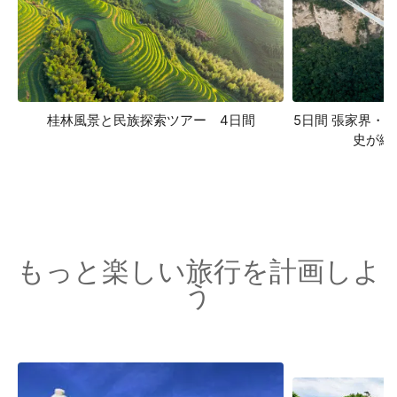
桂林風景と民族探索ツアー 4日間
5日間 張家界・
史が織
もっと楽しい旅行を計画しよ
う