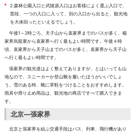
2.森林公園入口と武陵源入口はお客様によく選ぶ入口で、
普段、一つの入口に入って、別の入口から出ると、観光地
を大体回ったといえるでしょう。
午後1～2時ごろ、天子山から袁家界までのバスが多く、楊
家界烏龍寨から袁家界へ行く最もよい時間です。午後４時
頃、袁家界から天子山までのバスが多く、袁家界から天子山
へ行く最もよい時間です。
張家界の観光道はよく整えてありますが、とはいっても山
地なので、スニーカーか登山靴を履いたほうがいいでしょ
う。雪のある時、靴に草鞋をつけることをおすすめします。
雨具や滑り止め用品は、観光地の商店ですべて購入できま
す。
北京―張家界
北京と張家界を結ぶ交通手段はバス、列車、飛行機があり