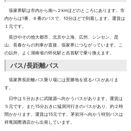
張家界駅は市内から南へ２kmほどのところにあります。市
内からは1番、６番のバスで、10分ほどで到着します。運賃は
１元です。
長沙やその他大都市、北京や上海、広州、シンセン、昆
山、長春からの列車が直接、張家界につながっています。こ
の以外、よく湖南省の怀化駅と吉首駅で乗り換えます。
バス/長距離バス
張家界長距離バス乗り場には景勝地を巡るバスがありま
す。
日中は５分おきに武陵源へ向かうバスがあります。運賃は
５元です。また15分おきに猛洞河行きのバスがあり、約２時
間かかります。運賃は15元です。茅岩河へ向かう特別バスは
祥竜国際酒店から出発しています。