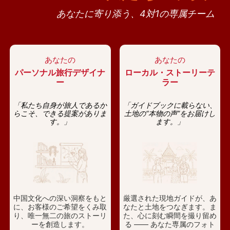
あなたに寄り添う、4対1の専属チーム
あなたの
あなたの
パーソナル旅行デザイナ
ローカル・ストーリーテ
ー
ラー
「私たち自身が旅人であるか
「ガイドブックに載らない、
らこそ、できる提案がありま
土地の“本物の声”をお届けし
す。」
ます。」
中国文化への深い洞察をもと
厳選された現地ガイドが、あ
に、お客様のご希望をくみ取
なたと土地をつなぎます。ま
り、唯一無二の旅のストーリ
た、心に刻む瞬間を撮り留め
ーを創造します。
る —— あなた専属のフォト