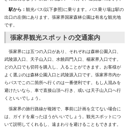
駅から：
観光バス(以下参照)に乗ります。バス乗り場は駅の
出口の左側にあります。張家界国家森林公園は有名な観光地
です。
張家界観光スポットの交通案内
張家界には五つの入口があり、それぞれは森林公園入口、
武陵源入口、天子山入口、水饒四門入口、楊家界入口です。
どの入口でも切符を購入し、入ることができます。お客様が
よく選ぶのは森林公園入口と武陵源入口です。張家界市内か
らバスでこの二箇所へ行くのは一番便利です。もし人混みを
避けたいなら、車で直接山頂へ行き、或いは天子山入口へ行
くといいでしょう。
張家界の旅行路線が複雑で、事前に計画を立てない場合に
は、ガイドを雇ったほうがいいでしょう。観光スポットにつ
いて説明してくれるし、遠まわりを避けることもできます。