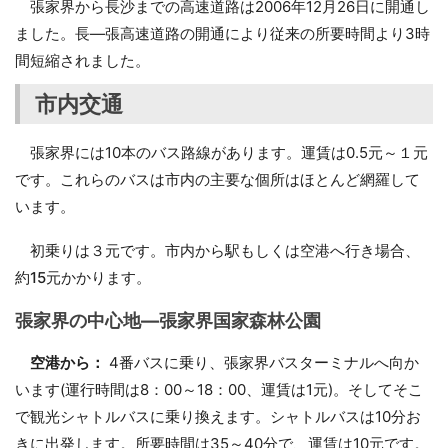
張家界から長沙までの高速道路は2006年12月26日に開通し
ました。長―張高速道路の開通により従来の所要時間より3時
間短縮されました。
市内交通
張家界には10本のバス路線があります。運賃は0.5元～１元
です。これらのバスは市内の主要な個所はほとんど網羅して
います。
初乗りは３元です。市内から駅もしくは空港へ行き場合、
約15元かかります。
張家界の中心地―張家界国家森林公園
空港から：
4番バスに乗り、張家界バスターミナルへ向か
います(運行時間は8：00～18：00、運賃は1元)。そしてそこ
で観光シャトルバスに乗り換えます。シャトルバスは10分お
きに出発します。所要時間は35～40分で、運賃は10元です。