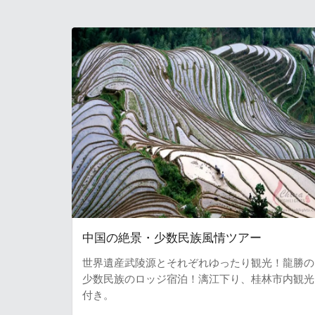
中国の絶景・少数民族風情ツアー
世界遺産武陵源とそれぞれゆったり観光！龍勝の
少数民族のロッジ宿泊！漓江下り、桂林市内観光
付き。