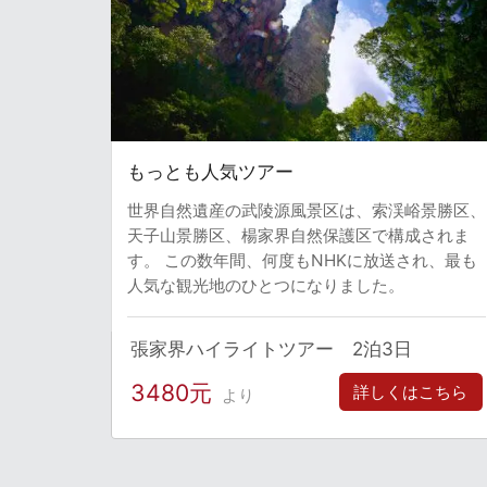
もっとも人気ツアー
世界自然遺産の武陵源風景区は、索渓峪景勝区、
天子山景勝区、楊家界自然保護区で構成されま
す。 この数年間、何度もNHKに放送され、最も
人気な観光地のひとつになりました。
張家界ハイライトツアー 2泊3日
3480元
詳しくはこちら
より