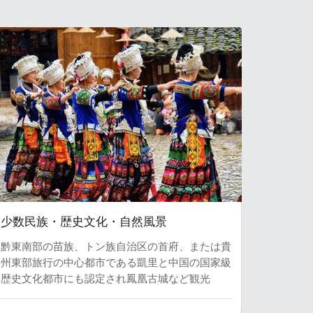
少数民族・歴史文化・自然風景
黔東南部の苗族、トン族自治区の首府、または貴
州東部旅行の中心都市である凱里と中国の国家級
歴史文化都市にも認定され鳳凰古城など観光