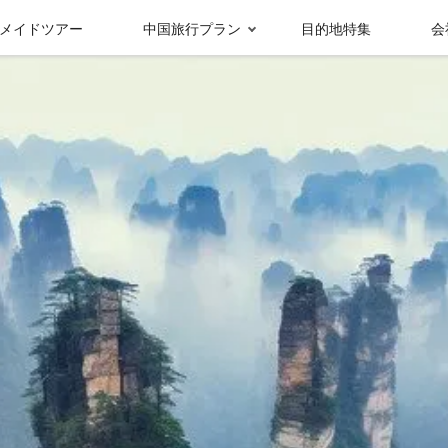
メイドツアー
中国旅行プラン
目的地特集
会
受賞実績＆メディ
グループ情報
ア報
九寨溝
成都