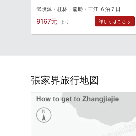
武陵源・桂林・龍勝・三江 ６泊７日
9167元
詳しくはこちら
より
張家界旅行地図