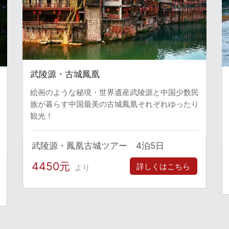
武陵源・古城鳳凰
絵画のような秘境・世界遺産武陵源と中国少数民
族が暮らす中国最美の古城鳳凰それぞれゆったり
観光！
武陵源・鳳凰古城ツアー 4泊5日
4450元
詳しくはこちら
より