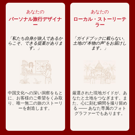
あなたの
あなたの
パーソナル旅行デザイナ
ローカル・ストーリーテ
ー
ラー
「私たち自身が旅人であるか
「ガイドブックに載らない、
らこそ、できる提案がありま
土地の“本物の声”をお届けし
す。」
ます。」
中国文化への深い洞察をもと
厳選された現地ガイドが、あ
に、お客様のご希望をくみ取
なたと土地をつなぎます。ま
り、唯一無二の旅のストーリ
た、心に刻む瞬間を撮り留め
ーを創造します。
る —— あなた専属のフォト
グラファーでもあります。