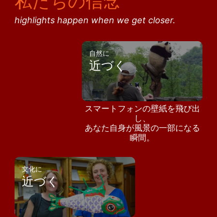
私たちの信念
highlights happen when we get closer.
自然に
近づく
スマートフォンの壁紙を飛び出
し、
あなた自身が風景の一部になる
瞬間。
文化に
近づく