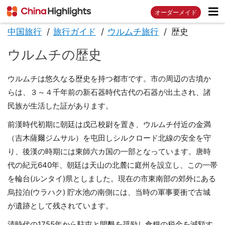
オーダーメイド
中国旅行
旅行ガイド
ウルムチ旅行
歴史
ウルムチの歴史
ウルムチは悠久なる歴史を持つ都市です。市の周辺の古墳か
らは、３～４千年前の新石器時代古代の石器が出土され、諸
民族が生活した証があります。
前漢時代初期に朝廷は戊己校尉を置き、ウルムチ付近の金満
（吉木薩爾ジムサル）を屯田しシルクロード北線の安全を守
り、後漢の時期には東師六カ国の一部となっています。唐時
代の紀元640年、朝廷は天山の北麓に庭州を設立し、この一帯
を輪台(ルンタイ)県としました。現在の市東南部の郊外にある
烏拉泊(ウラハク) ‎貯水池の南側には、当時の軍事要衝で古城
が遺跡として残されています。
清時代の1755年から駐屯と開墾を奨励し食糧の税金を減額す