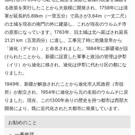
る政策を実行したことから大規模に開発され、1758年には清
軍が延長約5.89km（一里五分）で高さが3.64m（一丈二尺）
の土城を現在の南門の外に建築し、これが現在のウルムチ市
の原形になっています。1763年、旧土城は北へ延ばされ延長
21.21 km（五里四分）に達し、工事完了時に乾隆皇帝から
「迪化（デイカ）」と命名されました。1884年に新疆省が設
けられたことから、新疆に設置した軍事と政治の管理は伊犁
（イリ）から迪化に移され、迪化は伊犁に代わり区の都にな
りました。
1949年、新疆が解放されたことから迪化市人民政府（市役
所）が創立され、1954年に迪化から元の名前のウルムチに戻
りました。現在、この1300年余りの歴史を持つ都市は西部大
開発により、既に近代化された大都市に発展しています。
お勧めのこと
一番推奨