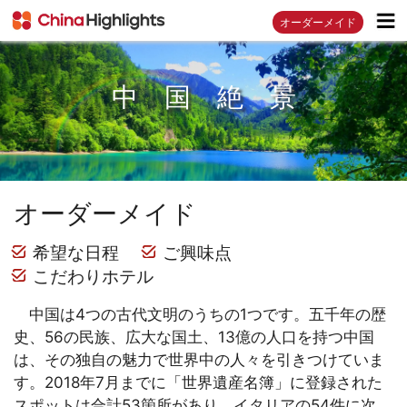
オーダーメイド
中 国 絶 景
オーダーメイド
希望な日程
ご興味点
こだわりホテル
中国は4つの古代文明のうちの1つです。五千年の歴
史、56の民族、広大な国土、13億の人口を持つ中国
は、その独自の魅力で世界中の人々を引きつけていま
す。2018年7月までに「世界遺産名簿」に登録された
スポットは合計53箇所があり、イタリアの54件に次