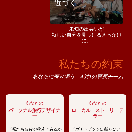
近づく
未知の出会いが
新しい自分を見つけるきっかけ
に。
私たちの約束
あなたに寄り添う、4対1の専属チーム
あなたの
あなたの
パーソナル旅行デザイナ
ローカル・ストーリーテ
ー
ラー
「私たち自身が旅人であるか
「ガイドブックに載らない、