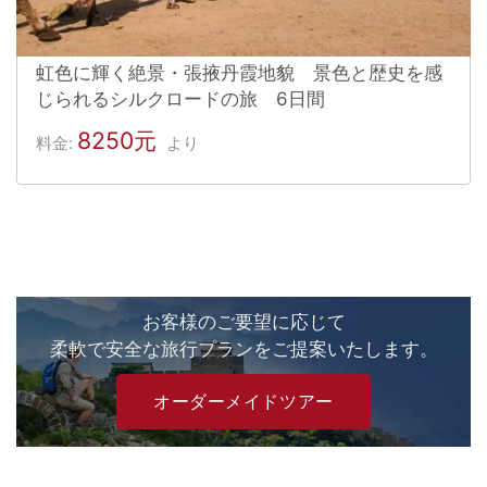
虹色に輝く絶景・張掖丹霞地貌 景色と歴史を感
じられるシルクロードの旅 6日間
8250元
料金:
より
お客様のご要望に応じて
柔軟で安全な旅行プランをご提案いたします。
オーダーメイドツアー