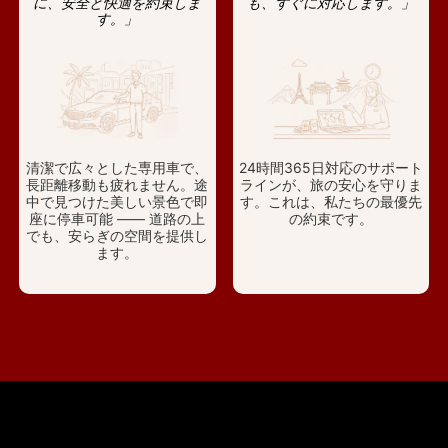
に、安全と快適を約束しま
も、すぐに対応します。」
す。」
清潔で広々とした専用車で、
24時間365日対応のサポート
長距離移動も疲れません。途
ラインが、旅の安心を守りま
中で見つけた美しい景色で即
す。これは、私たちの最優先
座に停車可能 —— 道路の上
の約束です。
でも、安らぎの空間を提供し
ます。