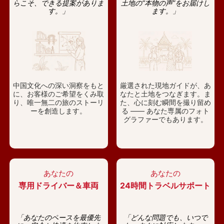
らこそ、できる提案がありま
土地の“本物の声”をお届けし
す。」
ます。」
中国文化への深い洞察をもと
厳選された現地ガイドが、あ
に、お客様のご希望をくみ取
なたと土地をつなぎます。ま
り、唯一無二の旅のストーリ
た、心に刻む瞬間を撮り留め
ーを創造します。
る —— あなた専属のフォト
グラファーでもあります。
あなたの
あなたの
専用ドライバー＆車両
24時間トラベルサポート
「あなたのペースを最優先
「どんな問題でも、いつで