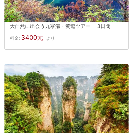
大自然に出会う九寨溝・黄龍ツアー 3日間
3400元
料金:
より