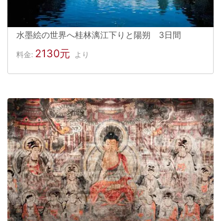
水墨絵の世界へ桂林漓江下りと陽朔 3日間
2130元
料金:
より