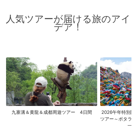
人気ツアーが届ける旅のアイ
デア！
九寨溝＆黄龍＆成都周遊ツアー 4日間
2026午年特別
ツアー～ポタラ
一