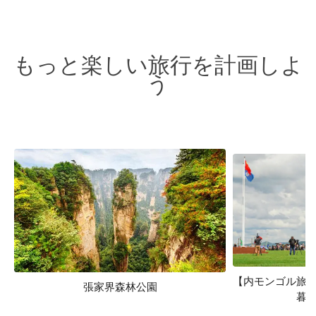
もっと楽しい旅行を計画しよ
う
【内モンゴル旅
張家界森林公園
暮