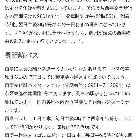
はすべて午後4時以降になっています。そのうち西寧発ラサ行
きの定期便はＫ9801だけで、発車時刻は午後2時55分、到着
時刻は翌日午後3時5分なので一日おきの発車になっていま
す。Ｋ9801がない日にラサへ行くなら、蘭州が始発の西寧経
由Ｋ917に乗って行くとよいでしょう。
長距離バス
西寧には長距離バスターミナルが２か所あります。バスの本
数は多いので前日までに乗車券を購入すればよいでしょう。
西寧長距離バスターミナル（電話番号：0971－7112094）は
市区東部の建国路1号にあります。列車の駅からは南に600m
離れています。国内各地へ向かう重要な長距離バスターミナ
ルです。
西寧―ラサ：１日１本。毎日午後4時半に西寧を出発し、ラサ
まで32時間かかります。運賃は399.80元です。
西寧―格尓木（ゴルムド）：1日２本。毎日午後5時と6時に西