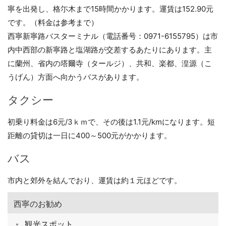
寧を出発し、格尓木まで15時間かかります。運賃は152.90元
です。（料金は参考まで）
西寧新寧路バスターミナル（電話番号：0971-6155795）は市
内中西部の新寧路と塩湖路が交差するあたりにあります。主
に蘭州、省内の塔爾寺（タールジ）、共和、楽都、湟源（こ
うげん）方面へ向かうバスがあります。
タクシー
初乗り料金は6元/3ｋｍで、その後は1.1元/kmになります。短
距離の貸切は一日に400～500元がかかります。
バス
市内と郊外を結んでおり、運賃は約１元ほどです。
西寧のお勧め
観光スポット