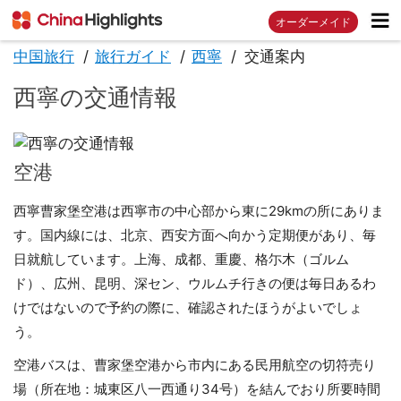
オーダーメイド
中国旅行
旅行ガイド
西寧
交通案内
西寧の交通情報
空港
西寧曹家堡空港は西寧市の中心部から東に29kmの所にありま
す。国内線には、北京、西安方面へ向かう定期便があり、毎
日就航しています。上海、成都、重慶、格尓木（ゴルム
ド）、広州、昆明、深セン、ウルムチ行きの便は毎日あるわ
けではないので予約の際に、確認されたほうがよいでしょ
う。
空港バスは、曹家堡空港から市内にある民用航空の切符売り
場（所在地：城東区八一西通り34号）を結んでおり所要時間