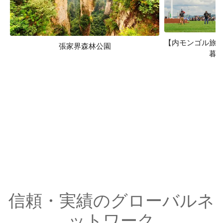
【内モンゴル旅
張家界森林公園
暮
信頼・実績のグローバルネ
ットワーク