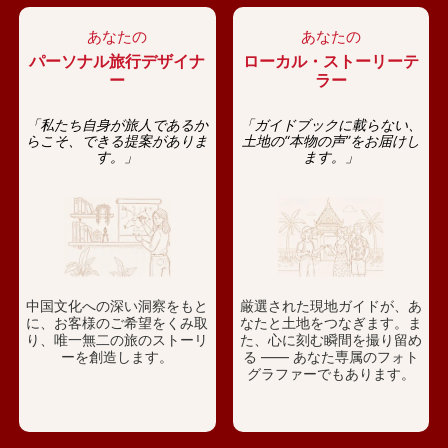
あなたの
あなたの
パーソナル旅行デザイナ
ローカル・ストーリーテ
ー
ラー
「私たち自身が旅人であるか
「ガイドブックに載らない、
らこそ、できる提案がありま
土地の“本物の声”をお届けし
す。」
ます。」
中国文化への深い洞察をもと
厳選された現地ガイドが、あ
に、お客様のご希望をくみ取
なたと土地をつなぎます。ま
り、唯一無二の旅のストーリ
た、心に刻む瞬間を撮り留め
ーを創造します。
る —— あなた専属のフォト
グラファーでもあります。