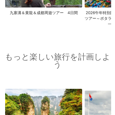
九寨溝＆黄龍＆成都周遊ツアー 4日間
2026午年特別
ツアー～ポタラ
一
もっと楽しい旅行を計画しよ
う