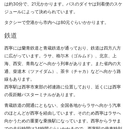
は約30分で、21元かかります。バスのダイヤは到着便のスケ
ジュールによって決められています。
タクシーで空港から市内へは80元ぐらいかかります。
鉄道
西寧には蘭青鉄道と青蔵鉄道が通っており、鉄道は四方八方
に広がっています。ラサ、格尓木（ゴルムド）、北京、上
海、西安、青島などへ向かう列車があります。また省内の大
通、柴達木（ツァイダム）、茶卡（チャカ）などへ向かう路
線もあります。
西寧駅は西寧市東部の祁連路に位置しており、近くには西寧
の長距離バスターミナルがあります。
青蔵鉄道の開通にともない、全国各地からラサへ向かう汽車
のほとんどが西寧を経由しています。そのため西寧はラサへ
向かうための重要な乗換駅になっています。西寧からラサま
での走行時間は24時間ぐらいかかるので、西寧駅の発車時刻