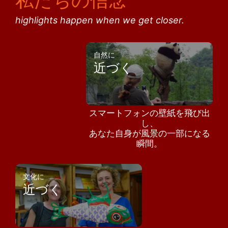
highlights happen when we get closer.
自然に
近づく
スマートフォンの壁紙を飛び出
し、
あなた自身が風景の一部になる
瞬間。
文化に
近づく