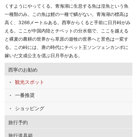
くすようにやってくる。青海湖に生息する魚は湟魚という魚
一種類のみ。この魚は鯉の一種で鱗がない。青海湖の標高は
高く、3266メートルある。西寧からくると手前に日月峠がみ
える。ここが中国内陸とチベットの分水嶺で、ここを越える
と裸麦の農耕の世界から草原の遊牧の世界へと景色は一変す
る。この峠には、唐の時代にチベット王ソンツェンカンポに
嫁いだ文成公主を偲ぶ日月亭がある。
西寧のお勧め
観光スポット
一番推奨
ショッピング
旅行予約
旅行道具箱