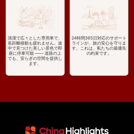
清潔で広々とした専用車で、
24時間365日対応のサポート
長距離移動も疲れません。途
ラインが、旅の安心を守りま
中で見つけた美しい景色で即
す。これは、私たちの最優先
座に停車可能 —— 道路の上
の約束です。
でも、安らぎの空間を提供し
ます。