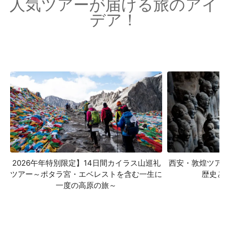
人気ツアーが届ける旅のアイ
デア！
2026午年特別限定】14日間カイラス山巡礼
西安・敦煌ツア
ツアー～ポタラ宮・エベレストを含む一生に
歴史と
一度の高原の旅～