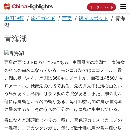
オーダーメイド
中国旅行
旅行ガイド
西寧
観光スポット
青海
湖
青海湖
西寧の西150キロのところにある、中国最大の塩湖で、青海省
の省名の由来になっている。モンゴル語ではココノール、青
い湖の意である。周囲は360キロメートル、面積は4560方キ
ロメートル。琵琶湖の六倍である。湖の真ん中に海心山とい
う島があり、島内にはラマ教の寺院がある。また、湖の北西
部には鳥島という名の島がある。毎年10数万羽の鳥が青海湖
に飛来するが、そのうちの三分の一は鳥島に集中している。
春になると斑頭雁（かりの一種）、鳶色頭カモメ（カモメの
一湟種）、アカツクシガモ、鵜など数十種の鳥が島を覆い尽