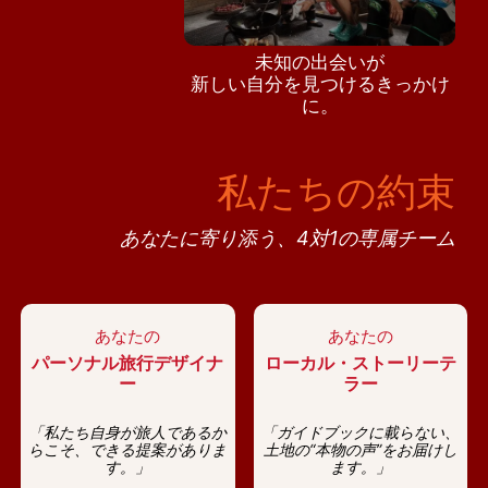
未知の出会いが
新しい自分を見つけるきっかけ
に。
私たちの約束
あなたに寄り添う、4対1の専属チーム
あなたの
あなたの
パーソナル旅行デザイナ
ローカル・ストーリーテ
ー
ラー
「私たち自身が旅人であるか
「ガイドブックに載らない、
らこそ、できる提案がありま
土地の“本物の声”をお届けし
す。」
ます。」