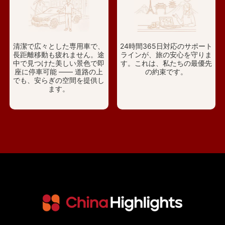
清潔で広々とした専用車で、
24時間365日対応のサポート
長距離移動も疲れません。途
ラインが、旅の安心を守りま
中で見つけた美しい景色で即
す。これは、私たちの最優先
座に停車可能 —— 道路の上
の約束です。
でも、安らぎの空間を提供し
ます。