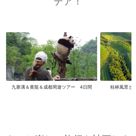
デア！
九寨溝＆黄龍＆成都周遊ツアー 4日間
桂林風景と