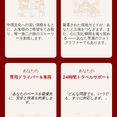
中国文化への深い洞察をもと
厳選された現地ガイドが、あ
に、お客様のご希望をくみ取
なたと土地をつなぎます。ま
り、唯一無二の旅のストーリ
た、心に刻む瞬間を撮り留め
ーを創造します。
る —— あなた専属のフォト
グラファーでもあります。
あなたの
あなたの
専用ドライバー＆車両
24時間トラベルサポート
「あなたのペースを最優先
「どんな問題でも、いつで
に、安全と快適を約束しま
も、すぐに対応します。」
す。」