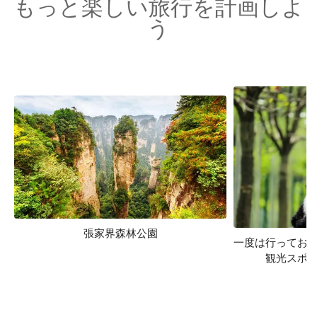
もっと楽しい旅行を計画しよ
う
張家界森林公園
一度は行ってお
観光スポッ