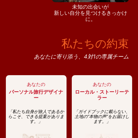
未知の出会いが
新しい自分を見つけるきっかけ
に。
私たちの約束
あなたに寄り添う、4対1の専属チーム
あなたの
あなたの
パーソナル旅行デザイナ
ローカル・ストーリーテ
ー
ラー
「私たち自身が旅人であるか
「ガイドブックに載らない、
らこそ、できる提案がありま
土地の“本物の声”をお届けし
す。」
ます。」