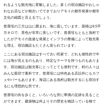
れるような観光地に変貌しました。多くの宿泊施設やおしゃ
れなお店などが相次いでできておりアモイの都市発展や都市
文化の縮図と言えるでしょう。
曾厝垵の三方は山に囲まれ、海に面しています。面積は6.5平
方キロで、景色が非常に美しいです。曾厝垵もともと漁村で
したがアモイの急速な発展とインフラの整備によって観光客
も増え、宿泊施設もたくさん造られています。
ここにある宿泊施設はすべて古い民家で、どれも個性的で中
には海が見えるのもあり、特定なテーマを持つものもありま
す。宿泊施設は観光客にとってとても便利です。村の人々は
みんな親切で素朴です。曾厝垵には特色ある店以外にもカフ
ェやバーもあります。海辺にある漁村は観光するにも宿泊す
るにも理想的な所です。
曾厝垵の街を歩くと、いろいろな所に華僑の足跡を見ること
ができます。建築物は何よりその歴史を物語っている物で