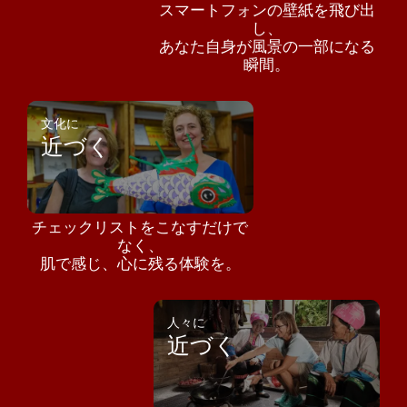
スマートフォンの壁紙を飛び出
し、
あなた自身が風景の一部になる
瞬間。
文化に
近づく
チェックリストをこなすだけで
なく、
肌で感じ、心に残る体験を。
人々に
近づく