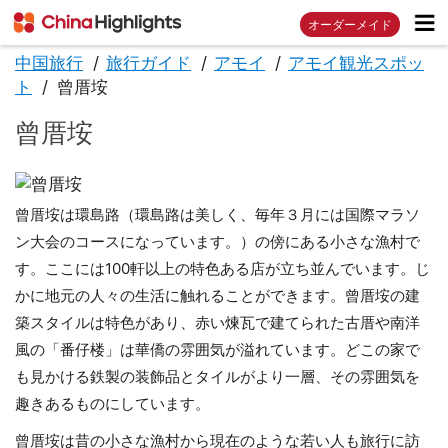
オーダーメイド
中国旅行
旅行ガイド
アモイ
アモイ観光スポッ
ト
曾厝垵
曾厝垵
曾厝垵は環島路（環島路は美しく、毎年３月には国際マラソ
ン大会のコースになっています。）の傍にある小さな漁村で
す。ここには100軒以上の特色ある店が立ち並んでいます。じ
かに地元の人々の生活に触れることができます。曾厝垵の建
築スタイルは特色があり、赤い煉瓦で建てられた古厝や南洋
風の「番仔楼」は華僑の雰囲気が溢れています。どこの家で
も見かける鉄製の装飾品とタイルがより一層、その雰囲気を
趣きあるものにしています。
曾厝垵は昔の小さな漁村から現在のような若い人も旅行に訪