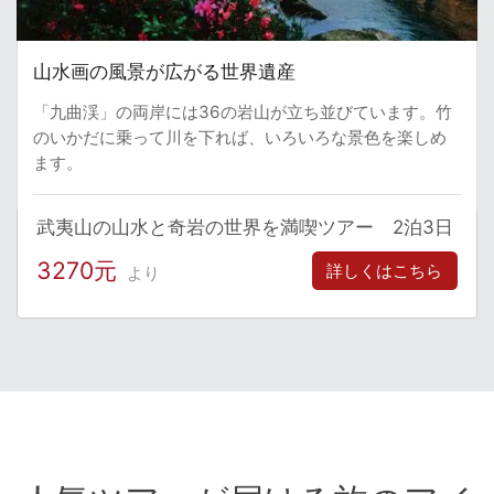
山水画の風景が広がる世界遺産
「九曲渓」の両岸には36の岩山が立ち並びています。竹
のいかだに乗って川を下れば、いろいろな景色を楽しめ
ます。
武夷山の山水と奇岩の世界を満喫ツアー 2泊3日
3270元
詳しくはこちら
より