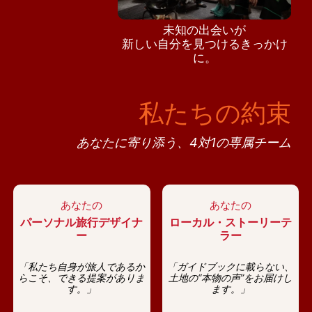
未知の出会いが
新しい自分を見つけるきっかけ
に。
私たちの約束
あなたに寄り添う、4対1の専属チーム
あなたの
あなたの
パーソナル旅行デザイナ
ローカル・ストーリーテ
ー
ラー
「私たち自身が旅人であるか
「ガイドブックに載らない、
らこそ、できる提案がありま
土地の“本物の声”をお届けし
す。」
ます。」