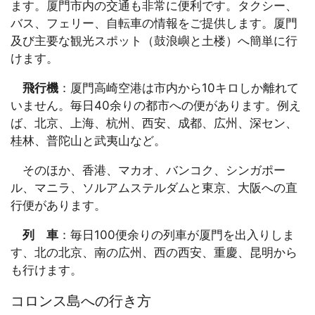
ます。厦門市内の交通も非常に便利です。タクシー、
バス、フェリー、自転車の情報をご提供します。厦門
及び主要な観光スポット（鼓浪嶼と土楼）へ簡単に行
けます。
飛行機
：厦門高崎空港は市内から10キロしか離れて
いません。毎日40余りの都市への便があります。例え
ば、北京、上海、杭州、西安、成都、広州、深セン、
桂林、普陀山と武夷山など。
そのほか、香港、マカオ、バンコク、シンガポー
ル、マニラ、ソルアムステルダムと東京、大阪への直
行便があります。
列 車
：毎日100便余りの列車が厦門を出入りしま
す、北の北京、南の広州、西の西安、重慶、昆明から
も行けます。
コロンス島への行き方