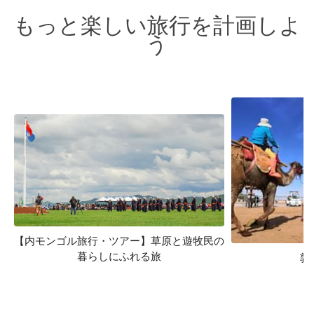
もっと楽しい旅行を計画しよ
う
【内モンゴル旅行・ツアー】草原と遊牧民の
暮らしにふれる旅
敦