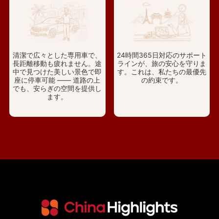
清潔で広々とした専用車で、
24時間365日対応のサポート
長距離移動も疲れません。途
ラインが、旅の安心を守りま
中で見つけた美しい景色で即
す。これは、私たちの最優先
座に停車可能 —— 道路の上
の約束です。
でも、安らぎの空間を提供し
ます。