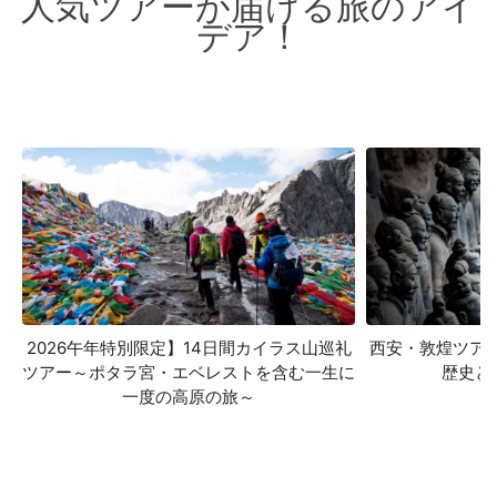
人気ツアーが届ける旅のアイ
デア！
2026午年特別限定】14日間カイラス山巡礼
西安・敦煌ツア
ツアー～ポタラ宮・エベレストを含む一生に
歴史と
一度の高原の旅～