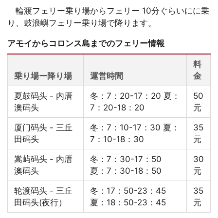
輪渡フェリー乗り場からフェリー 10分ぐらいにに乗
り、鼓浪嶼フェリー乗り場で降ります。
アモイからコロンス島までのフェリー情報
料
乗り場ー降り場
運営時間
金
夏鼓码头 - 内厝
冬：7：20-17：20 夏：
50
澳码头
7：20-18：20
元
厦门码头 - 三丘
冬：7：10-17：30 夏：
35
田码头
7：10-18：30
元
嵩屿码头 - 内厝
冬：7：30-17：50
30
澳码头
夏：7：30-18：50
元
轮渡码头 - 三丘
冬：17：50-23：45
35
田码头(夜行）
夏：18：50-23：45
元