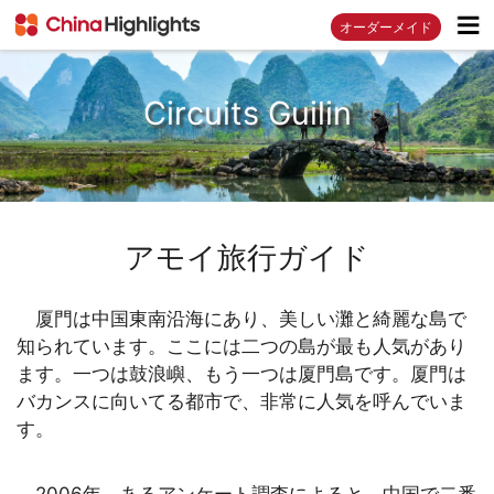
オーダーメイド
Circuits Guilin
アモイ旅行ガイド
厦門は中国東南沿海にあり、美しい灘と綺麗な島で
知られています。ここには二つの島が最も人気があり
ます。一つは鼓浪嶼、もう一つは厦門島です。厦門は
バカンスに向いてる都市で、非常に人気を呼んでいま
す。
2006年、あるアンケート調査によると、中国で二番