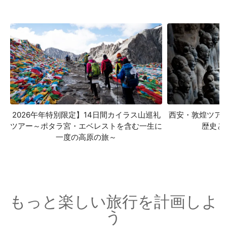
2026午年特別限定】14日間カイラス山巡礼
西安・敦煌ツア
ツアー～ポタラ宮・エベレストを含む一生に
歴史と
一度の高原の旅～
もっと楽しい旅行を計画しよ
う