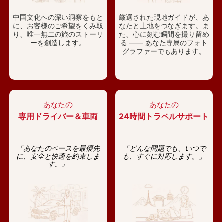
中国文化への深い洞察をもと
厳選された現地ガイドが、あ
に、お客様のご希望をくみ取
なたと土地をつなぎます。ま
り、唯一無二の旅のストーリ
た、心に刻む瞬間を撮り留め
ーを創造します。
る —— あなた専属のフォト
グラファーでもあります。
あなたの
あなたの
専用ドライバー＆車両
24時間トラベルサポート
「あなたのペースを最優先
「どんな問題でも、いつで
に、安全と快適を約束しま
も、すぐに対応します。」
す。」