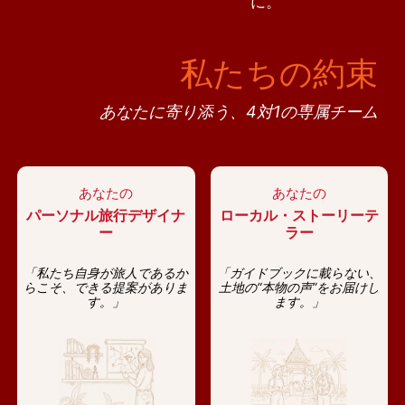
に。
私たちの約束
あなたに寄り添う、4対1の専属チーム
あなたの
あなたの
パーソナル旅行デザイナ
ローカル・ストーリーテ
ー
ラー
「私たち自身が旅人であるか
「ガイドブックに載らない、
らこそ、できる提案がありま
土地の“本物の声”をお届けし
す。」
ます。」