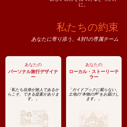
に。
私たちの約束
あなたに寄り添う、4対1の専属チーム
あなたの
あなたの
パーソナル旅行デザイナ
ローカル・ストーリーテ
ー
ラー
「私たち自身が旅人であるか
「ガイドブックに載らない、
らこそ、できる提案がありま
土地の“本物の声”をお届けし
す。」
ます。」