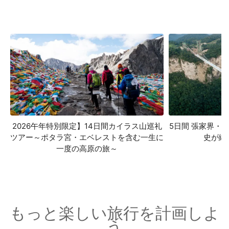
2026午年特別限定】14日間カイラス山巡礼
5日間 張家界・
ツアー～ポタラ宮・エベレストを含む一生に
史が織
一度の高原の旅～
もっと楽しい旅行を計画しよ
う