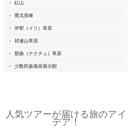
紅山
喬戈里峰
伊犁（イリ）草原
祁連山草原
那曲（ナクチュ）草原
少数民族風俗展示館
人気ツアーが届ける旅のアイ
デア！