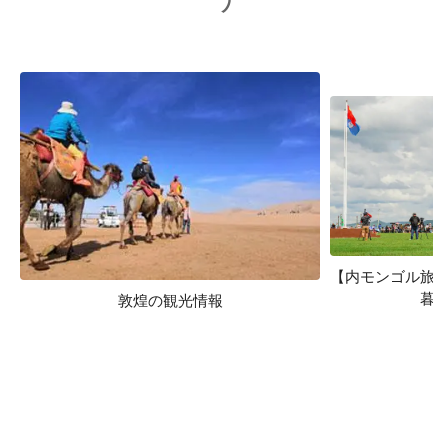
【内モンゴル旅
暮
敦煌の観光情報