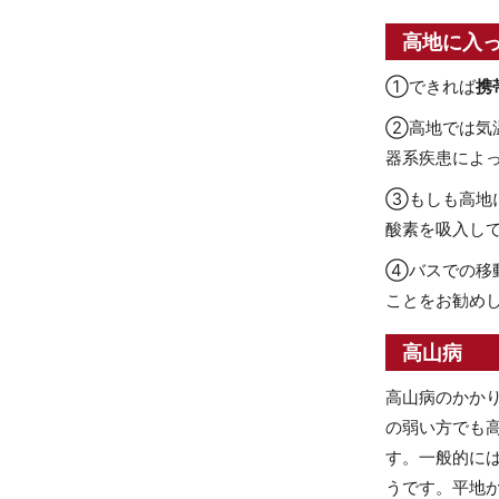
高地に入
①できれば
携
②高地では気
器系疾患によ
③もしも高地
酸素を吸入し
④バスでの移
ことをお勧め
高山病
高山病のかか
の弱い方でも
す。一般的に
うです。平地