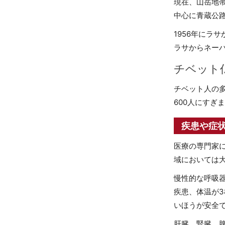
現在、山岳地
中心に青蔵公
1956年にラ
ラサからネー
チベット
チベット人の多
600人にすぎ
疾患や症
医療の専門家
域においては
慢性的な呼吸
疾患、体温が
いほうが安全
肝臓、腎臓、