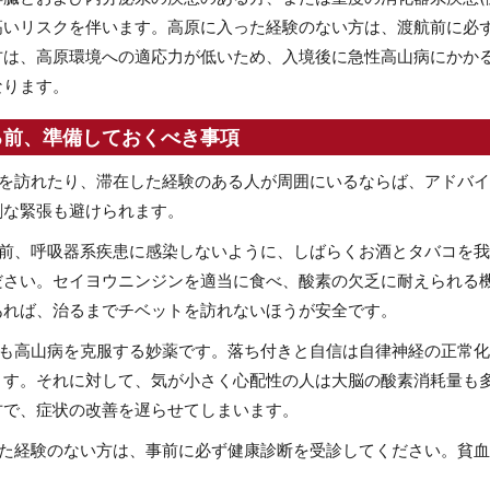
高いリスクを伴います。高原に入った経験のない方は、渡航前に必
方は、高原環境への適応力が低いため、入境後に急性高山病にかか
なります。
る前、準備しておくべき事項
地を訪れたり、滞在した経験のある人が周囲にいるならば、アドバ
剰な緊張も避けられます。
る前、呼吸器系疾患に感染しないように、しばらくお酒とタバコを
ださい。セイヨウニンジンを適当に食べ、酸素の欠乏に耐えられる
あれば、治るまでチベットを訪れないほうが安全です。
定も高山病を克服する妙薬です。落ち付きと自信は自律神経の正常
ます。それに対して、気が小さく心配性の人は大脳の酸素消耗量も
方で、症状の改善を遅らせてしまいます。
った経験のない方は、事前に必ず健康診断を受診してください。貧