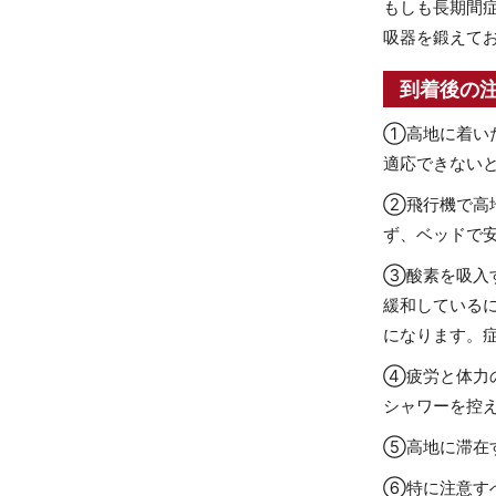
もしも長期間
吸器を鍛えて
到着後の
①高地に着い
適応できない
②飛行機で高
ず、ベッドで
③酸素を吸入
緩和している
になります。
④疲労と体力
シャワーを控
⑤高地に滞在
⑥特に注意す