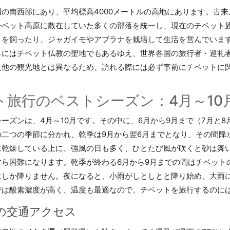
国の南西部にあり、平均標高4000メートルの高地にあります。古
チベット高原に散在していた多くの部落を統一し、現在のチベット
クを飼ったり、ジャガイモやアブラナを栽培して生活を営んでいま
らにはチベット仏教の聖地でもあるゆえ、世界各国の旅行者・巡礼
た他の観光地とは異なるため、訪れる際には必ず事前にチベットに
ト旅行のベストシーズン：4月～10
ーズンは、4月～10月です。その中に、6月から9月まで（7月と
の二つの季節に分かれ、乾季は9月から翌6月までとなり、その間降
に乾燥している上に、強風の日も多く、ひとたび風が吹くと砂は舞
すら困難になります。乾季が終わる6月から9月までの間はチベット
にしか降りません。夜になると、小雨がしとしとと降り始め、大雨
では酸素濃度が高く、温度も最適なので、チベットを旅行するのに
の交通アクセス