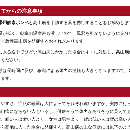
ってからの注意事項
帯用酸素ボンベ
と高山病を予防する薬を携行することをお勧めしま
温が低く、朝晩の温度差も激しいので、風邪を引かないように充分
って急性高山病を発症するおそれがあります。
に入る途中でひどい高山病にかかった場合はすぐに対処し、
高山病
てください。
動は長時間に及び、移動による体力の消耗も大きくなりますので、
します。
りやすさ、症状の軽重は人によってそれぞれ違いますが、実際に行
高山病にならない人もいるし、健康そうで体力がありそうに見えて
は、細い人は太い人より、女性は男性より、背の低い人は背の高い
から高地に入った場合に発症する、高山病の主な症状には以下のよ