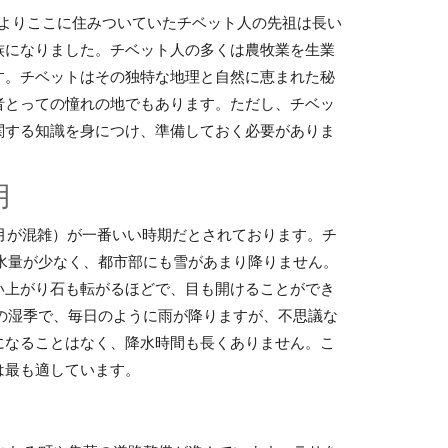
来よりここに住みついていたチベット人の先祖は長い
族になりました。チベット人の多くは農牧業を生業
す。チベットはその独特な地理と自然に恵まれた秘
者とっての憧れの地でもあります。ただし、チベッ
関する知識を身につけ、準備しておく必要がありま
月
8月が混雑）が一番いい時期だとされております。チ
水量が少なく、都市部にも雪があまり降りません。
い上がり石も転がるほどで、目も開けることができ
の湿季で、毎日のように雨が降りますが、不思議な
になることはなく、降水時間も長くありません。こ
は最も適しています。