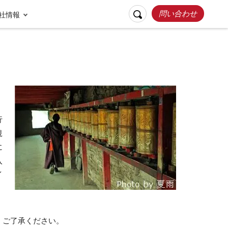
問い合わせ
社情報
行
規
に
入
リスポンシブルト
イ
お客様の声
ラベル
張家界
桂林
。
。ご了承ください。