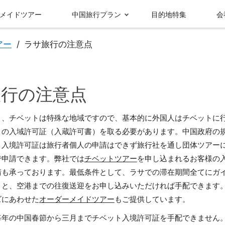
メイドツアー
中国旅行プラン
目的地特集
会
アー
ラサ旅行の注意点
旅行の注意点
り、チベットは特殊な地域ですので、基本的に外国人はチベットに
トの入域許可証（入蔵許可書）を取る必要があります。中国政府の
ト入境許可証は旅行者個人の申請はできず旅行社を通し団体ツアー
で申請できます。弊社では
チベットツアー
を申し込まれるお客様の
受賞実績＆メディ
請も承っております。最低条件として、ラサでの滞在期間全てにガ
グループ情報
ア報
九寨溝
成都
とと、空港までの往復送迎をお申し込みいただければ手配できます
ズにあわせた
オーダーメイドツアー
もご提供しています。
毎年の中国春節から三月までチベット入境許可証を手配できません