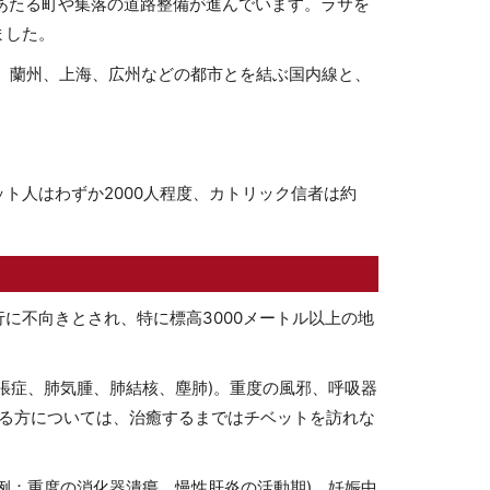
あたる町や集落の道路整備が進んでいます。ラサを
ました。
安、蘭州、上海、広州などの都市とを結ぶ国内線と、
ト人はわずか2000人程度、カトリック信者は約
に不向きとされ、特に標高3000メートル以上の地
張症、肺気腫、肺結核、塵肺)。重度の風邪、呼吸器
ある方については、治癒するまではチベットを訪れな
例：重度の消化器潰瘍、慢性肝炎の活動期)、妊娠中