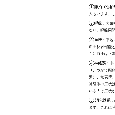
①
脈拍（心拍
人もいます。
②
呼吸
：大気
なり、呼吸困
③
血圧
：平地
血圧反射機能
もに血圧は正
④
神経系
：中
り、やがて頭
濁）、無表情
神経系の症状
いる人は症状
⑤
消化器系
：
ます。これは