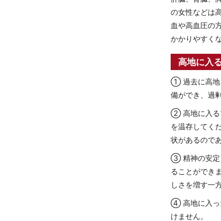
の女性などは
血や高血圧の
かかりやすく
高地に入
① 過去に高
備ができ、過
② 高地に入
を温存してく
状があるので
③ 精神の安
ることができ
しさを増す一
④ 高地に入
けません。