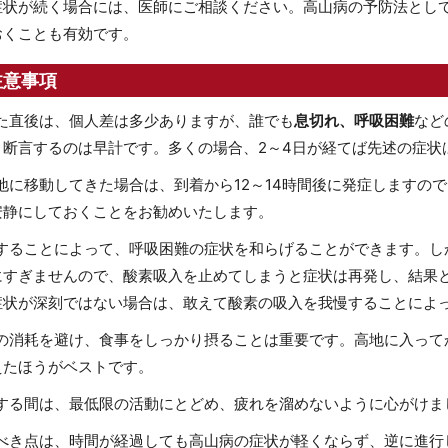
症状が続く場合には、医師にご相談ください。高山病の予防法とし
おくことも有効です。
注意事項
た直後は、個人差は多少ありますが、誰でも
息切れ、呼吸困難
など
と断言するのは早計です。多くの場合、2～4日が経てば先述の症状
地に移動してきた場合は、到着から12～14時間後に発症しますの
安静にしておくことをお勧めいたします。
することによって、呼吸困難の症状を和らげることができます。し
にすぎませんので、酸素吸入を止めてしまうと症状は再発し、結果
症状が深刻ではない場合は、敢えて酸素の吸入を我慢することによ
の消耗を避け、食事をしっかり摂ることは重要です。高地に入って
えたほうがベストです。
する間は、最低限の活動にとどめ、疲れを溜めないように心がけま
べき点は、時間が経過しても高山病の症状が軽くならず、逆に進行