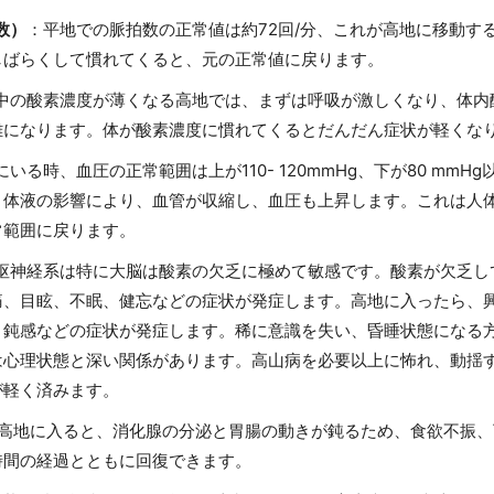
数）
：平地での脈拍数の正常値は約72回/分、これが高地に移動すると
しばらくして慣れてくると、元の正常値に戻ります。
中の酸素濃度が薄くなる高地では、まずは呼吸が激しくなり、体内
難になります。体が酸素濃度に慣れてくるとだんだん症状が軽くな
にいる時、血圧の正常範囲は上が110- 120mmHg、下が80 m
と体液の影響により、血管が収縮し、血圧も上昇します。これは人
常範囲に戻ります。
枢神経系は特に大脳は酸素の欠乏に極めて敏感です。酸素が欠乏し
痛、目眩、不眠、健忘などの症状が発症します。高地に入ったら、
、鈍感などの症状が発症します。稀に意識を失い、昏睡状態になる
は心理状態と深い関係があります。高山病を必要以上に怖れ、動揺
が軽く済みます。
高地に入ると、消化腺の分泌と胃腸の動きが鈍るため、食欲不振、
時間の経過とともに回復できます。