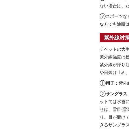
ない場合は、
⑦スポーツな
な方でも油断は
紫外線対
チベットの大
紫外線強度は標
紫外線が降り
や日焼け止め
①
帽子
：紫外
②
サングラス
ットでは氷雪
せば、雪目(
り、目が開け
きるサングラ