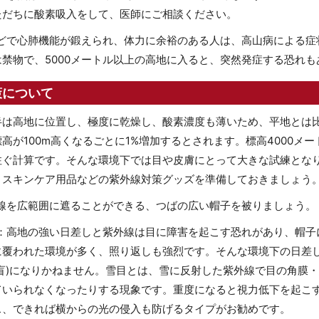
ただちに酸素吸入をして、医師にご相談ください。
どで心肺機能が鍛えられ、体力に余裕のある人は、高山病による症
禁物で、5000メートル以上の高地に入ると、突然発症する恐れも
策について
半は高地に位置し、極度に乾燥し、酸素濃度も薄いため、平地とは
高が100m高くなるごとに1%増加するとされます。標高4000メー
注ぐ計算です。そんな環境下では目や皮膚にとって大きな試練とな
、スキンケア用品などの紫外線対策グッズを準備しておきましょう
線を広範囲に遮ることができる、つばの広い帽子を被りましょう。
：高地の強い日差しと紫外線は目に障害を起こす恐れがあり、帽子
に覆われた環境が多く、照り返しも強烈です。そんな環境下の日差
雪盲)になりかねません。雪目とは、雪に反射した紫外線で目の角膜
ていられなくなったりする現象です。重度になると視力低下を起こ
ス、できれば横からの光の侵入も防げるタイプがお勧めです。