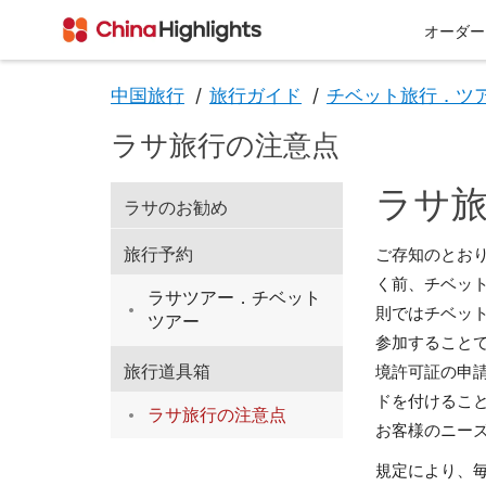
オーダー
中国旅行
旅行ガイド
チベット旅行．ツ
ラサ旅行の注意点
会社情報
ラサ
ラサのお勧め
旅行予約
ご存知のとお
く前、チベッ
ラサツアー．チベット
則ではチベッ
ツアー
参加すること
旅行道具箱
境許可証の申
私たちについて
チベット
西安
ドを付けるこ
ラサ旅行の注意点
お客様のニー
規定により、