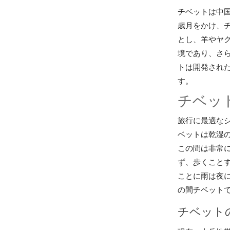
チベットは中
歳月をかけ、
とし、羊やヤ
境であり、さ
トは開発され
す。
チベッ
旅行に最適なシ
ベットは乾湿
この間は非常
ず、歩くこと
ことに雨は夜
の間チベット
チベット