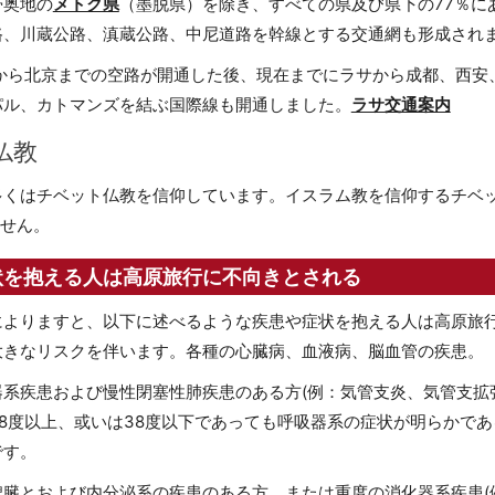
帯奥地の
メトク県
（墨脱県）を除き、すべての県及び県下の77％に
路、川蔵公路、滇蔵公路、中尼道路を幹線とする交通網も形成され
サから北京までの空路が開通した後、現在までにラサから成都、西
パル、カトマンズを結ぶ国際線も開通しました。
ラサ交通案内
仏教
くはチベット仏教を信仰しています。イスラム教を信仰するチベッ
ません。
状を抱える人は高原旅行に不向きとされる
によりますと、以下に述べるような疾患や症状を抱える人は高原旅行
大きなリスクを伴います。各種の心臓病、血液病、脳血管の疾患。
器系疾患および慢性閉塞性肺疾患のある方(例：気管支炎、気管支拡
38度以上、或いは38度以下であっても呼吸器系の症状が明らかで
です。
脾臓とおよび内分泌系の疾患のある方、または重度の消化器系疾患(