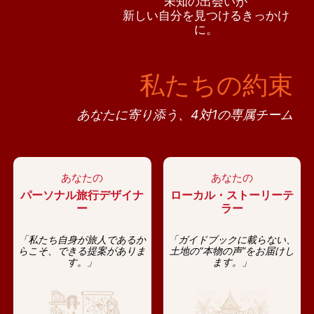
未知の出会いが
新しい自分を見つけるきっかけ
に。
私たちの約束
あなたに寄り添う、4対1の専属チーム
あなたの
あなたの
パーソナル旅行デザイナ
ローカル・ストーリーテ
ー
ラー
「私たち自身が旅人であるか
「ガイドブックに載らない、
らこそ、できる提案がありま
土地の“本物の声”をお届けし
す。」
ます。」