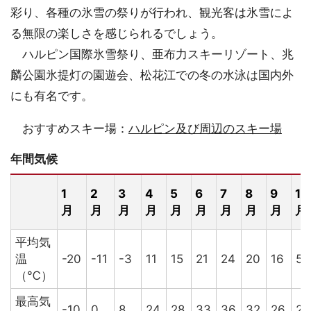
彩り、各種の氷雪の祭りが行われ、観光客は氷雪によ
る無限の楽しさを感じられるでしょう。
ハルピン国際氷雪祭り、亜布力スキーリゾート、兆
麟公園氷提灯の園遊会、松花江での冬の水泳は国内外
にも有名です。
おすすめ
スキー場
：
ハルピン及び周辺のスキー場
年間気候
1
2
3
4
5
6
7
8
9
10
月
月
月
月
月
月
月
月
月
月
平均気
温
-20
-11
-3
11
15
21
24
20
16
5
（℃）
最高気
-10
0
8
24
28
33
36
32
26
20