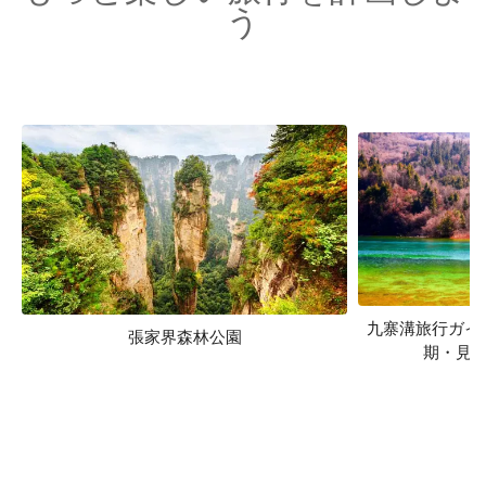
う
九寨溝旅行ガイ
張家界森林公園
期・見