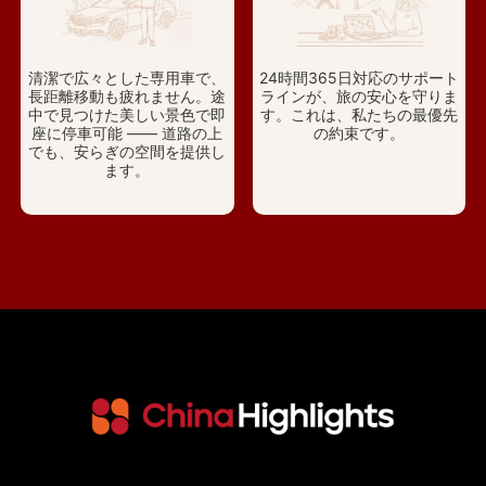
清潔で広々とした専用車で、
24時間365日対応のサポート
長距離移動も疲れません。途
ラインが、旅の安心を守りま
中で見つけた美しい景色で即
す。これは、私たちの最優先
座に停車可能 —— 道路の上
の約束です。
でも、安らぎの空間を提供し
ます。