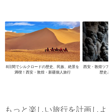
8日間でシルクロードの歴史、民族、絶景を
西安・敦煌ツア
満喫！西安・敦煌・新疆個人旅行
歴史と
もっと楽しい旅行を計画しよ